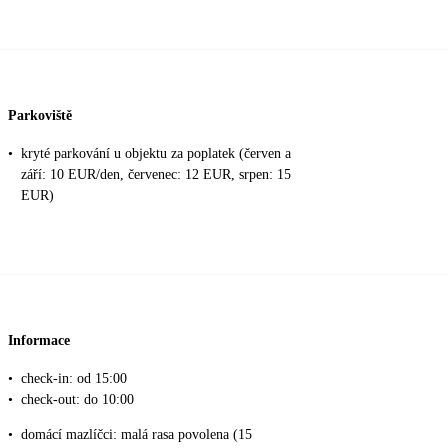
Parkoviště
•
kryté parkování u objektu za poplatek (červen a
září: 10 EUR/den, červenec: 12 EUR, srpen: 15
EUR)
Informace
•
check-in: od 15:00
•
check-out: do 10:00
•
domácí mazlíčci: malá rasa povolena (15