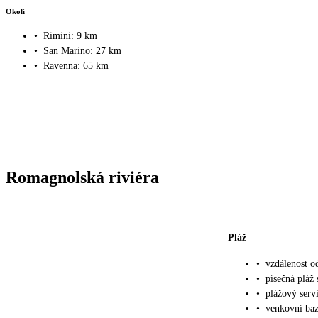
Okolí
•
Rimini: 9 km
•
San Marino: 27 km
•
Ravenna: 65 km
Romagnolská riviéra
Pláž
•
vzdálenost o
•
písečná pláž
•
plážový servi
•
venkovní baz