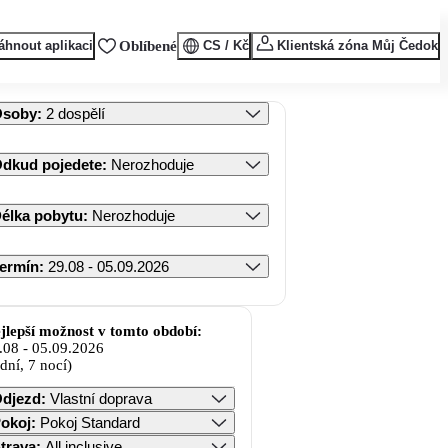
áhnout aplikaci
Oblíbené
CS / Kč
Klientská zóna Můj Čedok
Osoby
:
2 dospělí
dkud pojedete
:
Nerozhoduje
élka pobytu
:
Nerozhoduje
ermín
:
29.08 - 05.09.2026
jlepší možnost v tomto období:
.08
-
05.09.2026
 dní, 7 nocí)
djezd
:
Vlastní doprava
okoj
:
Pokoj Standard
trava
:
All inclusive