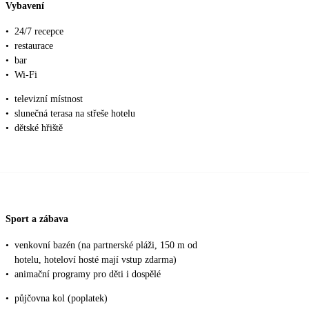
Vybavení
•
24/7 recepce
•
restaurace
•
bar
•
Wi-Fi
•
televizní místnost
•
slunečná terasa na střeše hotelu
•
dětské hřiště
Sport a zábava
•
venkovní bazén (na partnerské pláži, 150 m od
hotelu, hoteloví hosté mají vstup zdarma)
•
animační programy pro děti i dospělé
•
půjčovna kol (poplatek)