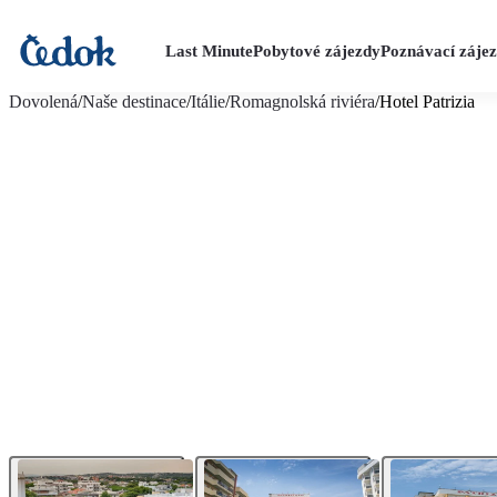
Last Minute
Pobytové zájezdy
Poznávací záje
více fotografií (18)
Dovolená
/
Naše destinace
/
Itálie
/
Romagnolská riviéra
/
Hotel Patrizia