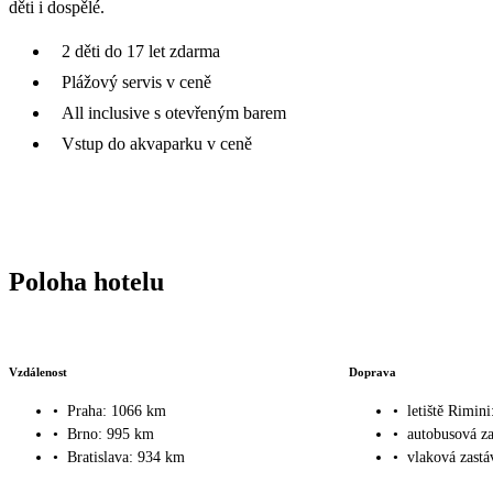
děti i dospělé.
2 děti do 17 let zdarma
Plážový servis v ceně
All inclusive s otevřeným barem
Vstup do akvaparku v ceně
Poloha hotelu
Vzdálenost
Doprava
•
Praha: 1066 km
•
letiště Rimin
•
Brno: 995 km
•
autobusová z
•
Bratislava: 934 km
•
vlaková zastá