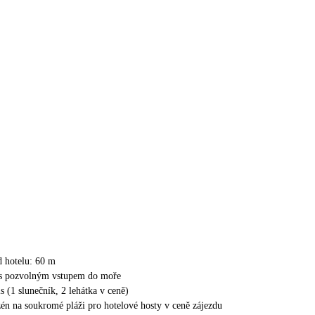
d hotelu: 60 m
 s pozvolným vstupem do moře
s (1 slunečník, 2 lehátka v ceně)
én na soukromé pláži pro hotelové hosty v ceně zájezdu