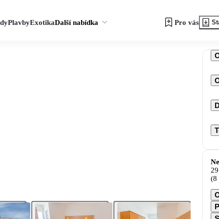
zdy
Plavby
Exotika
Další nabídka
Pro vás
St
O
D
T
Ne
29
(8
O
P
S