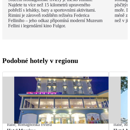
Najdete tu více než 15 kilometrů upraveného
písčitý
pobřeží s lehátky, bary a sportovními aktivitami.
moře. Dí
Rimini je zároveň rodištěm režiséra Federica
méně zku
Felliniho – jeho odkaz připomíná moderní Muzeum
než v ji
Fellini i legendární kino Fulgor.
Podobné hotely v regionu
Itálie
,
Romagnolská riviéra
Itálie
,
Rom