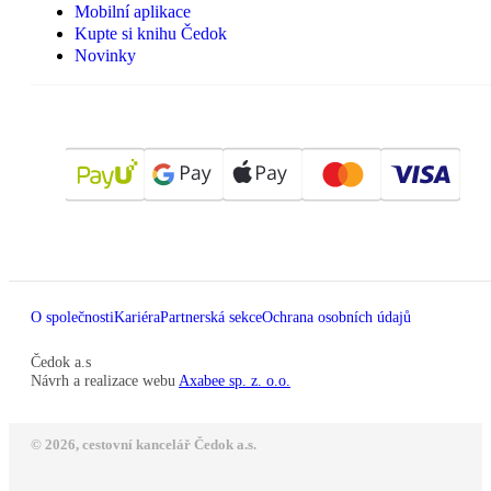
Mobilní aplikace
Kupte si knihu Čedok
Novinky
O společnosti
Kariéra
Partnerská sekce
Ochrana osobních údajů
Čedok a.s
Návrh a realizace webu
Axabee sp. z. o.o.
© 2026, cestovní kancelář Čedok a.s.