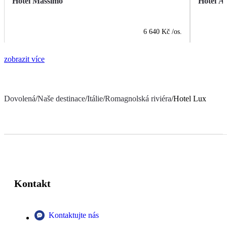
Hotel Massimo
Hotel A
6 640 Kč
/os.
zobrazit více
Dovolená
/
Naše destinace
/
Itálie
/
Romagnolská riviéra
/
Hotel Lux
Kontakt
Kontaktujte nás