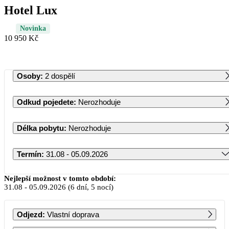
Hotel Lux
Novinka
10 950 Kč
Osoby
:
2 dospělí
Odkud pojedete
:
Nerozhoduje
Délka pobytu
:
Nerozhoduje
Termín
:
31.08 - 05.09.2026
Srpen 2026
Nejlepší možnost v tomto období:
31.08
-
05.09.2026
(6 dní, 5 nocí)
PO
ÚT
ST
ČT
PÁ
SO
NE
Odjezd
:
Vlastní doprava
1
2