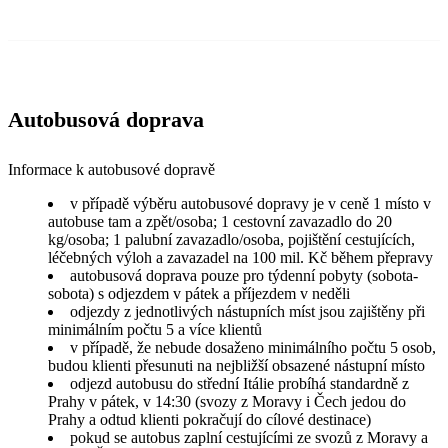
Autobusová doprava
Informace k autobusové dopravě
v případě výběru autobusové dopravy je v ceně 1 místo v
autobuse tam a zpět/osoba; 1 cestovní zavazadlo do 20
kg/osoba; 1 palubní zavazadlo/osoba, pojištění cestujících,
léčebných výloh a zavazadel na 100 mil. Kč během přepravy
autobusová doprava pouze pro týdenní pobyty (sobota-
sobota) s odjezdem v pátek a příjezdem v neděli
odjezdy z jednotlivých nástupních míst jsou zajištěny při
minimálním počtu 5 a více klientů
v případě, že nebude dosaženo minimálního počtu 5 osob,
budou klienti přesunuti na nejbližší obsazené nástupní místo
odjezd autobusu do střední Itálie probíhá standardně z
Prahy v pátek, v 14:30 (svozy z Moravy i Čech jedou do
Prahy a odtud klienti pokračují do cílové destinace)
pokud se autobus zaplní cestujícími ze svozů z Moravy a