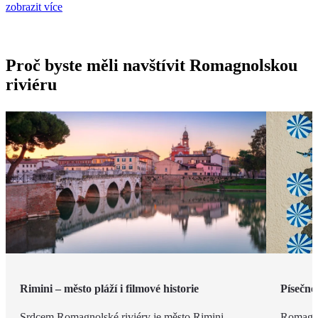
zobrazit více
Proč byste měli navštívit Romagnolskou
riviéru
Rimini – město pláží i filmové historie
Písečné
Srdcem Romagnolské riviéry je město Rimini.
Romagno