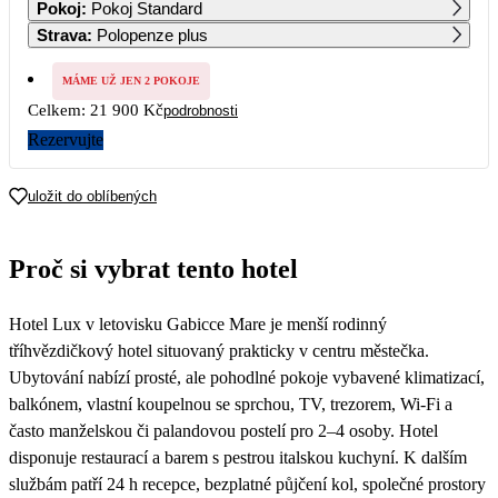
Pokoj
:
Pokoj Standard
Strava
:
Polopenze plus
3
4
5
6
7
8
9
MÁME UŽ JEN 2 POKOJE
Celkem:
21 900 Kč
podrobnosti
10
11
12
13
14
15
16
Rezervujte
17
18
19
20
21
22
23
13 950
uložit do oblíbených
24
25
26
27
28
29
30
13 950
13 950
13 950
13 350
12 750
12 150
11 550
Proč si vybrat tento hotel
31
10 950
Hotel Lux v letovisku Gabicce Mare je menší rodinný
tříhvězdičkový hotel situovaný prakticky v centru městečka.
Ubytování nabízí prosté, ale pohodlné pokoje vybavené klimatizací,
balkónem, vlastní koupelnou se sprchou, TV, trezorem, Wi-Fi a
často manželskou či palandovou postelí pro 2–4 osoby. Hotel
disponuje restaurací a barem s pestrou italskou kuchyní. K dalším
službám patří 24 h recepce, bezplatné půjčení kol, společné prostory