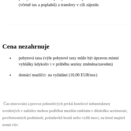
(včetně tax a poplatků) a transfery v cíli zájezdu
Cena nezahrnuje
pobytová taxa (výše pobytové taxy může být úpravou místní
vyhlášky kdykoliv i v průběhu sezóny změněna/zaveden)
domácí mazlíčci: na vyžádání (10,00 EUR/noc)
Čas stravování a provoz jednotlivých prvků hotelové infrastruktury
uvedených v nabídce mohou podléhat menším změnám v důsledku sezónnosti,
povětrnostních podmínek, požadavků hostů nebo vyšší moci, na které majitel
nemá vliv.