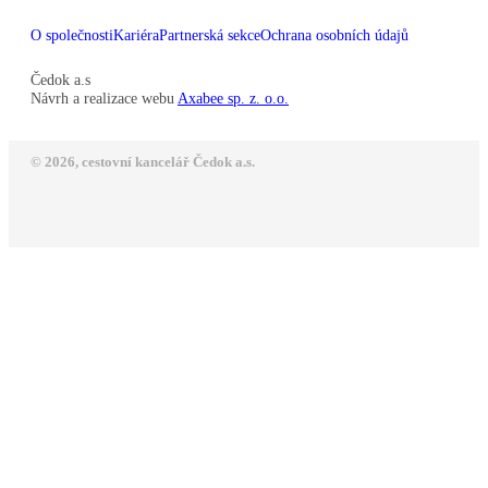
O společnosti
Kariéra
Partnerská sekce
Ochrana osobních údajů
Čedok a.s
Návrh a realizace webu
Axabee sp. z. o.o.
© 2026, cestovní kancelář Čedok a.s.