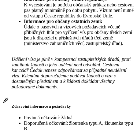
K vycestování je potřeba občanský průkaz nebo cestovní
pas platný minimálně po dobu pobytu. Vízum není nutné
od vstupu České republiky do Evropské Unie.
Informace pro občany ostatních zemí:
Údaje o pasových a vízových požadavcích včetně
přibližných lhůt pro vyřízení víz pro občany třetích zemí
jsou k dispozici u příslušných úřadů třetí země
(ministerstvo zahraničních věcí, zastupitelský úřad).
Udělení víza je plně v kompetenci zastupitelských úřadů, proti
zamítnutí žádosti o jeho udělení není odvolání. Cestovní
kancelář Čedok nenese odpovědnost za případné neudělení
víza. Klientům doporučujeme podávat žádosti o víza s
dostatečným předstihem a k žádosti dokládat všechny
požadované dokumenty.
Zdravotní informace a požadavky
Povinná očkování: žádná
Doporučená očkování: žloutenka typu A, žloutenka typu
B