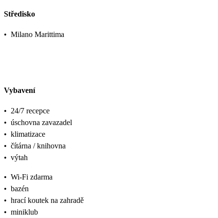
Středisko
•
Milano Marittima
Vybavení
•
24/7 recepce
•
úschovna zavazadel
•
klimatizace
•
čítárna / knihovna
•
výtah
•
Wi-Fi zdarma
•
bazén
•
hrací koutek na zahradě
•
miniklub