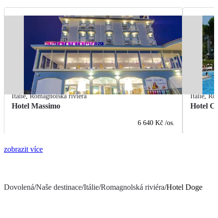
Itálie
,
Romagnolská riviéra
Itálie
,
Rom
Hotel Massimo
Hotel Ci
6 640 Kč
/os.
zobrazit více
Dovolená
/
Naše destinace
/
Itálie
/
Romagnolská riviéra
/
Hotel Doge