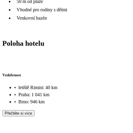
50 m od pláže
Vhodné pro rodiny s dětmi
Venkovní bazén
Poloha hotelu
Vzdálenost
•
letiště Rimini: 40 km
•
Praha: 1 041 km
•
Brno: 946 km
Přečtěte si více