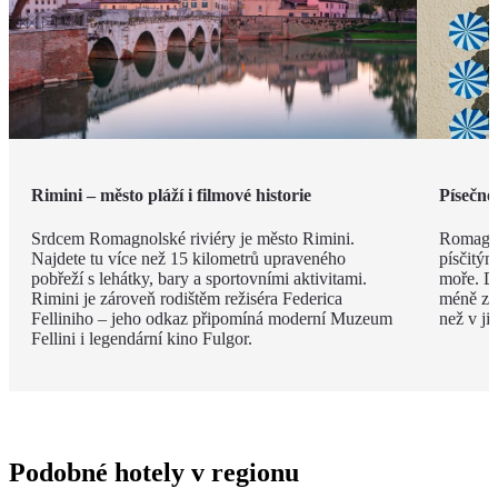
Rimini – město pláží i filmové historie
Písečné
Srdcem Romagnolské riviéry je město Rimini.
Romagno
Najdete tu více než 15 kilometrů upraveného
písčitý
pobřeží s lehátky, bary a sportovními aktivitami.
moře. Dí
Rimini je zároveň rodištěm režiséra Federica
méně zku
Felliniho – jeho odkaz připomíná moderní Muzeum
než v ji
Fellini i legendární kino Fulgor.
Podobné hotely v regionu