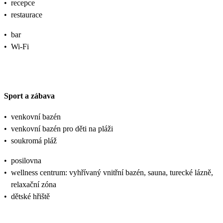
•
recepce
•
restaurace
•
bar
•
Wi-Fi
Sport a zábava
•
venkovní bazén
•
venkovní bazén pro děti na pláži
•
soukromá pláž
•
posilovna
•
wellness centrum: vyhřívaný vnitřní bazén, sauna, turecké lázně,
relaxační zóna
•
dětské hřiště