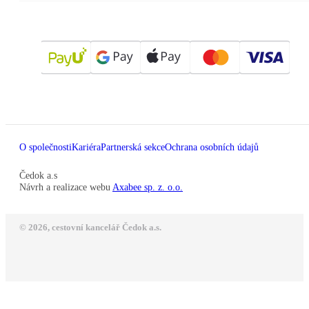
O společnosti
Kariéra
Partnerská sekce
Ochrana osobních údajů
Čedok a.s
Návrh a realizace webu
Axabee sp. z. o.o.
© 2026, cestovní kancelář Čedok a.s.