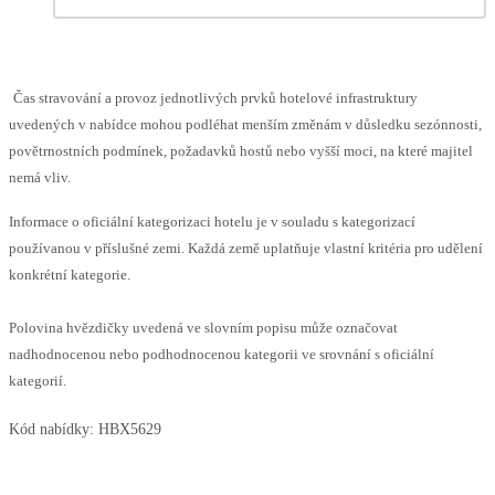
Čas stravování a provoz jednotlivých prvků hotelové infrastruktury
uvedených v nabídce mohou podléhat menším změnám v důsledku sezónnosti,
povětrnostních podmínek, požadavků hostů nebo vyšší moci, na které majitel
nemá vliv.
Informace o oficiální kategorizaci hotelu je v souladu s kategorizací
používanou v příslušné zemi. Každá země uplatňuje vlastní kritéria pro udělení
konkrétní kategorie.
Polovina hvězdičky uvedená ve slovním popisu může označovat
nadhodnocenou nebo podhodnocenou kategorii ve srovnání s oficiální
kategorií.
Kód nabídky:
HBX5629