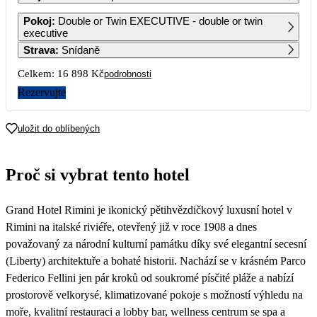
1
2
Pokoj
:
Double or Twin EXECUTIVE - double or twin
executive
Strava
:
Snídaně
3
4
5
6
7
8
9
Celkem:
16 898 Kč
podrobnosti
10
11
12
13
14
15
16
Rezervujte
17
18
19
20
21
22
23
uložit do oblíbených
8 449
8 449
8 449
24
25
26
27
28
29
30
Proč si vybrat tento hotel
11 239
11 069
7 529
7 199
6 859
31
Grand Hotel Rimini je ikonický pětihvězdičkový luxusní hotel v
6 859
Rimini na italské riviéře, otevřený již v roce 1908 a dnes
považovaný za národní kulturní památku díky své elegantní secesní
(Liberty) architektuře a bohaté historii. Nachází se v krásném Parco
Federico Fellini jen pár kroků od soukromé písčité pláže a nabízí
prostorově velkorysé, klimatizované pokoje s možností výhledu na
moře, kvalitní restauraci a lobby bar, wellness centrum se spa a