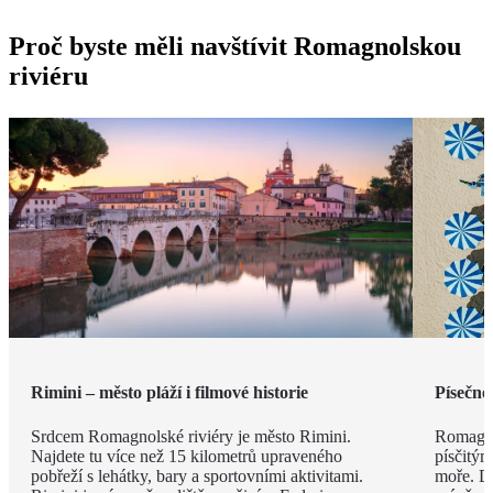
Proč byste měli navštívit Romagnolskou
riviéru
Rimini – město pláží i filmové historie
Písečné
Srdcem Romagnolské riviéry je město Rimini.
Romagno
Najdete tu více než 15 kilometrů upraveného
písčitý
pobřeží s lehátky, bary a sportovními aktivitami.
moře. Dí