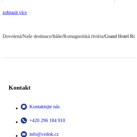
zobrazit více
Dovolená
/
Naše destinace
/
Itálie
/
Romagnolská riviéra
/
Grand Hotel Rim
Kontakt
Kontaktujte nás
+420 296 184 910
info@cedok.cz