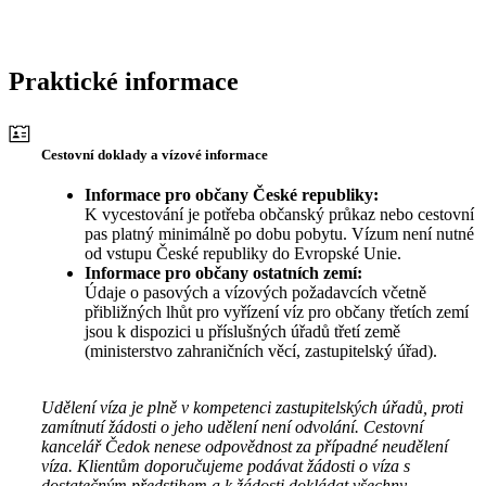
Praktické informace
Cestovní doklady a vízové informace
Informace pro občany České republiky:
K vycestování je potřeba občanský průkaz nebo cestovní
pas platný minimálně po dobu pobytu. Vízum není nutné
od vstupu České republiky do Evropské Unie.
Informace pro občany ostatních zemí:
Údaje o pasových a vízových požadavcích včetně
přibližných lhůt pro vyřízení víz pro občany třetích zemí
jsou k dispozici u příslušných úřadů třetí země
(ministerstvo zahraničních věcí, zastupitelský úřad).
Udělení víza je plně v kompetenci zastupitelských úřadů, proti
zamítnutí žádosti o jeho udělení není odvolání. Cestovní
kancelář Čedok nenese odpovědnost za případné neudělení
víza. Klientům doporučujeme podávat žádosti o víza s
dostatečným předstihem a k žádosti dokládat všechny