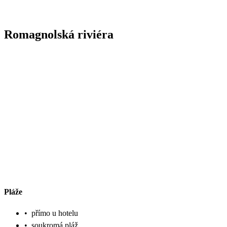
Romagnolská riviéra
Pláže
•
přímo u hotelu
•
soukromá pláž