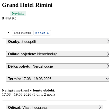
Grand Hotel Rimini
Novinka
8 449 Kč
LAST MINUTE
Osoby
:
2 dospělí
Odkud pojedete
:
Nerozhoduje
Délka pobytu
:
Nerozhoduje
Termín
:
17.08 - 19.08.2026
Srpen 2026
Nejlepší možnost v tomto období:
17.08
-
19.08.2026
(3 dny, 2 noci)
PO
ÚT
ST
ČT
PÁ
SO
NE
Odjezd
:
Vlastní doprava