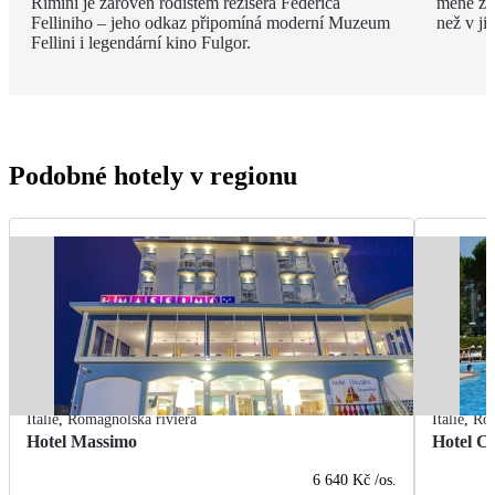
Rimini je zároveň rodištěm režiséra Federica
méně zku
Felliniho – jeho odkaz připomíná moderní Muzeum
než v ji
Fellini i legendární kino Fulgor.
Podobné hotely v regionu
Itálie
,
Romagnolská riviéra
Itálie
,
Rom
Hotel Massimo
Hotel Ci
6 640 Kč
/os.