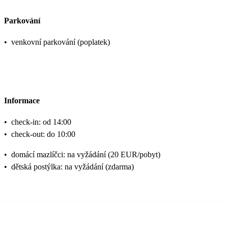
Parkování
•
venkovní parkování (poplatek)
Informace
•
check-in: od 14:00
•
check-out: do 10:00
•
domácí mazlíčci: na vyžádání (20 EUR/pobyt)
•
dětská postýlka: na vyžádání (zdarma)