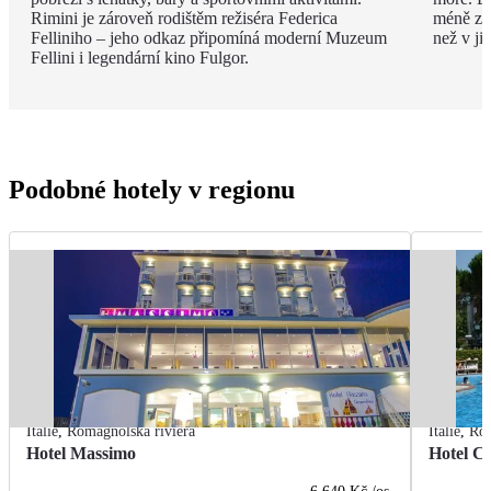
Rimini je zároveň rodištěm režiséra Federica
méně zku
Felliniho – jeho odkaz připomíná moderní Muzeum
než v ji
Fellini i legendární kino Fulgor.
Podobné hotely v regionu
Itálie
,
Romagnolská riviéra
Itálie
,
Rom
Hotel Massimo
Hotel Ci