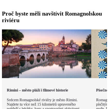
Proč byste měli navštívit Romagnolskou
riviéru
Rimini – město pláží i filmové historie
Písečné
Srdcem Romagnolské riviéry je město Rimini.
Romagno
Najdete tu více než 15 kilometrů upraveného
písčitý
pobřeží s lehátky, bary a sportovními aktivitami.
moře. Dí