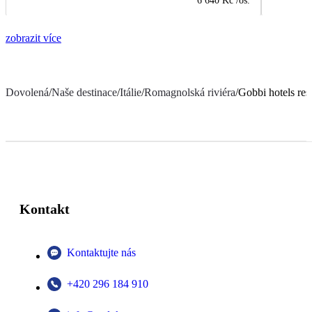
6 640 Kč
/os.
zobrazit více
Dovolená
/
Naše destinace
/
Itálie
/
Romagnolská riviéra
/
Gobbi hotels res
Kontakt
Kontaktujte nás
+420 296 184 910