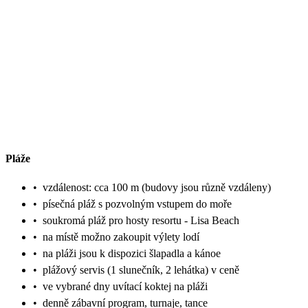
Pláže
•
vzdálenost: cca 100 m (budovy jsou různě vzdáleny)
•
písečná pláž s pozvolným vstupem do moře
•
soukromá pláž pro hosty resortu - Lisa Beach
•
na místě možno zakoupit výlety lodí
•
na pláži jsou k dispozici šlapadla a kánoe
•
plážový servis (1 slunečník, 2 lehátka) v ceně
•
ve vybrané dny uvítací koktej na pláži
•
denně zábavní program, turnaje, tance