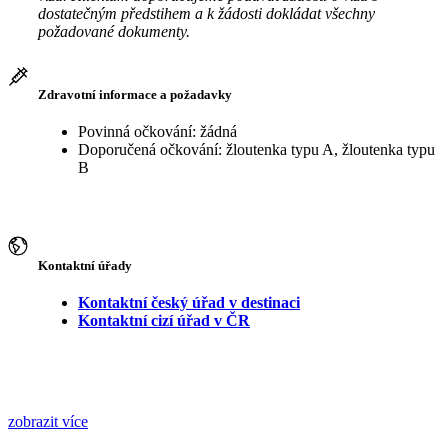
dostatečným předstihem a k žádosti dokládat všechny
požadované dokumenty.
Zdravotní informace a požadavky
Povinná očkování: žádná
Doporučená očkování: žloutenka typu A, žloutenka typu
B
Kontaktní úřady
Kontaktní český úřad v destinaci
Kontaktní cizí úřad v ČR
zobrazit více