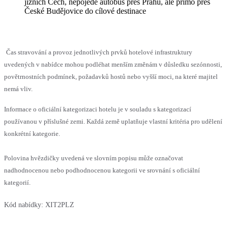
jižních Čech, nepojede autobus přes Prahu, ale přímo přes
České Budějovice do cílové destinace
Čas stravování a provoz jednotlivých prvků hotelové infrastruktury
uvedených v nabídce mohou podléhat menším změnám v důsledku sezónnosti,
povětrnostních podmínek, požadavků hostů nebo vyšší moci, na které majitel
nemá vliv.
Informace o oficiální kategorizaci hotelu je v souladu s kategorizací
používanou v příslušné zemi. Každá země uplatňuje vlastní kritéria pro udělení
konkrétní kategorie.
Polovina hvězdičky uvedená ve slovním popisu může označovat
nadhodnocenou nebo podhodnocenou kategorii ve srovnání s oficiální
kategorií.
Kód nabídky:
XIT2PLZ