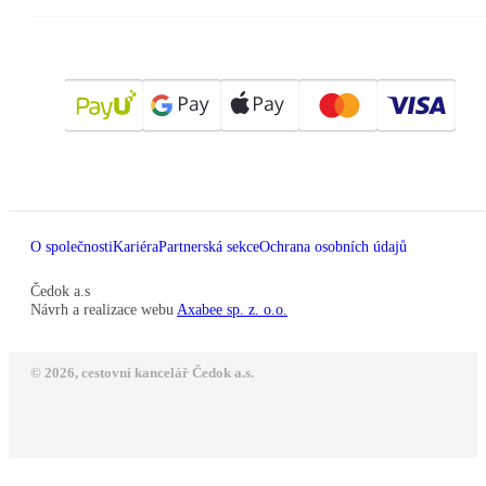
O společnosti
Kariéra
Partnerská sekce
Ochrana osobních údajů
Čedok a.s
Návrh a realizace webu
Axabee sp. z. o.o.
© 2026, cestovní kancelář Čedok a.s.