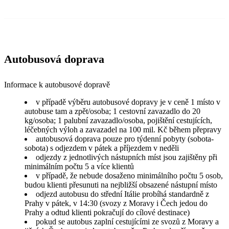
Autobusová doprava
Informace k autobusové dopravě
v případě výběru autobusové dopravy je v ceně 1 místo v
autobuse tam a zpět/osoba; 1 cestovní zavazadlo do 20
kg/osoba; 1 palubní zavazadlo/osoba, pojištění cestujících,
léčebných výloh a zavazadel na 100 mil. Kč během přepravy
autobusová doprava pouze pro týdenní pobyty (sobota-
sobota) s odjezdem v pátek a příjezdem v neděli
odjezdy z jednotlivých nástupních míst jsou zajištěny při
minimálním počtu 5 a více klientů
v případě, že nebude dosaženo minimálního počtu 5 osob,
budou klienti přesunuti na nejbližší obsazené nástupní místo
odjezd autobusu do střední Itálie probíhá standardně z
Prahy v pátek, v 14:30 (svozy z Moravy i Čech jedou do
Prahy a odtud klienti pokračují do cílové destinace)
pokud se autobus zaplní cestujícími ze svozů z Moravy a