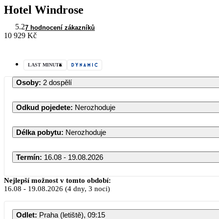
Hotel Windrose
5.2
7 hodnocení zákazníků
10 929 Kč
LAST MINUTE
Osoby
:
2 dospělí
Odkud pojedete
:
Nerozhoduje
Délka pobytu
:
Nerozhoduje
Termín
:
16.08 - 19.08.2026
Srpen 2026
Nejlepší možnost v tomto období:
16.08
-
19.08.2026
(4 dny, 3 noci)
PO
ÚT
ST
ČT
PÁ
SO
Odlet
:
Praha (letiště), 09:15