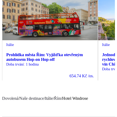
Itálie
Itálie
Prohlídka města Řím: Vyjížďka otevřeným
Jednode
autobusem Hop-on Hop-off
rychlov
vín Chia
Doba trvání
:
1 hodina
Doba trvá
654.74 Kč
/os.
Dovolená
/
Naše destinace
/
Itálie
/
Řím
/
Hotel Windrose