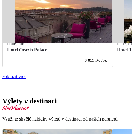
Itálie
,
Řím
Itálie
,
Ří
Hotel Orazio Palace
Hotel Tr
8 859 Kč
/os.
zobrazit více
Výlety v destinaci
Využijte skvělé nabídky výletů v destinaci od našich partnerů