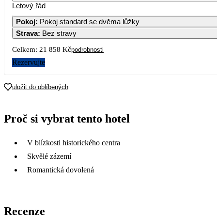
Letový řád
1
Pokoj
:
Pokoj standard se dvěma lůžky
Strava
:
Bez stravy
3
4
5
6
7
8
Celkem:
21 858 Kč
podrobnosti
10
11
12
13
14
15
Rezervujte
11 999
11 179
17
18
19
20
21
22
uložit do oblíbených
11 209
10 689
10 009
12 239
11 459
24
25
26
27
28
29
Proč si vybrat tento hotel
10 899
12 059
11 689
11 899
11 089
31
V blízkosti historického centra
11 089
Skvělé zázemí
Romantická dovolená
Recenze