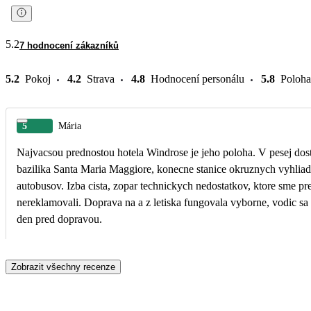
5.2
7 hodnocení zákazníků
5.2
Pokoj
4.2
Strava
4.8
Hodnocení personálu
5.8
Poloha
5
Mária
Najvacsou prednostou hotela Windrose je jeho poloha. V pesej dos
bazilika Santa Maria Maggiore, konecne stanice okruznych vyhlia
autobusov. Izba cista, zopar technickych nedostatkov, ktore sme pr
nereklamovali. Doprava na a z letiska fungovala vyborne, vodic sa s nami spojil
den pred dopravou.
Zobrazit všechny recenze