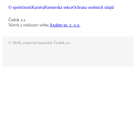
O společnosti
Kariéra
Partnerská sekce
Ochrana osobních údajů
Čedok a.s
Návrh a realizace webu
Axabee sp. z. o.o.
© 2026, cestovní kancelář Čedok a.s.