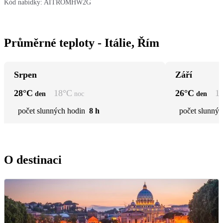
Kód nabídky:
AITROMHW2G
Průměrné teploty - Itálie, Řím
Srpen
Září
28
°C
18
°C
26
°C
1
den
noc
den
počet slunných hodin
8 h
počet slunnýc
O destinaci