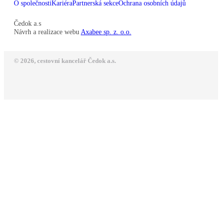
O společnosti
Kariéra
Partnerská sekce
Ochrana osobních údajů
Čedok a.s
Návrh a realizace webu
Axabee sp. z. o.o.
© 2026, cestovní kancelář Čedok a.s.