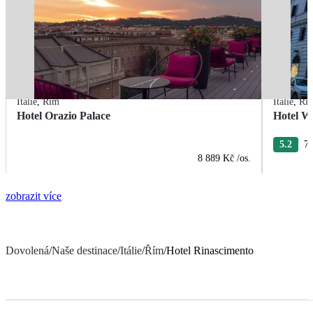
Itálie
,
Řím
Itálie
,
Ří
Hotel Orazio Palace
Hotel W
5.2
7 
8 889 Kč
/os.
zobrazit více
Dovolená
/
Naše destinace
/
Itálie
/
Řím
/
Hotel Rinascimento