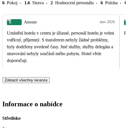
6
Pokoj
1.6
Strava
2
Hodnocení personálu
6
Poloha
6
úno 2026
6
Antonie
Umístění hotelu v centru je úžasné, personál hotelu je velmi
Pe
vstřícný, příjemný. S transferem nebyly žádné problémy,
byly dodrženy uvedené časy. Jiné služby, služby delegáta a
stravování nebyly součástí mého pobytu. Hotel vřele
doporučuji.
Zobrazit všechny recenze
Informace o nabídce
Středisko