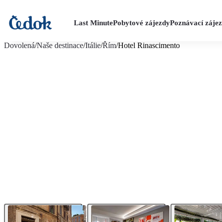
Last Minute
Pobytové zájezdy
Poznávací záje
více fotografií (7)
Dovolená
/
Naše destinace
/
Itálie
/
Řím
/
Hotel Rinascimento