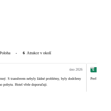
Poloha
6
Atrakce v okolí
úno 2026
6
Ant
íjemný. S transferem nebyly žádné problémy, byly dodrženy
Perfektní
ho pobytu. Hotel vřele doporučuji.