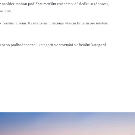
h v nabídce mohou podléhat menším změnám v důsledku sezónnosti,
á vliv.
v příslušné zemi. Každá země uplatňuje vlastní kritéria pro udělení
ebo podhodnocenou kategorii ve srovnání s oficiální kategorií.