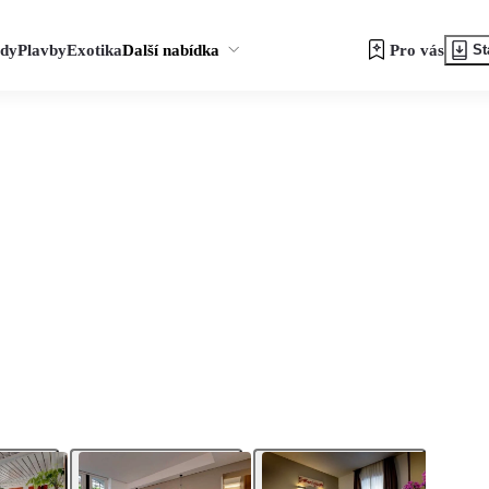
zdy
Plavby
Exotika
Další nabídka
Pro vás
St