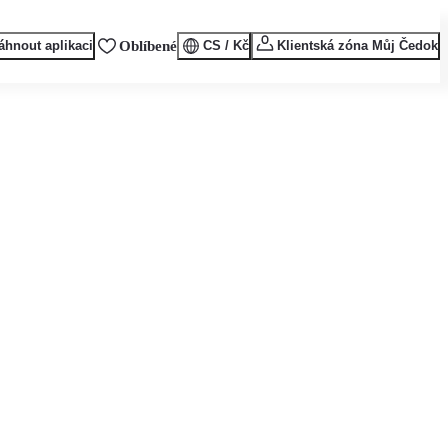
áhnout aplikaci
Oblíbené
CS / Kč
Klientská zóna Můj Čedok