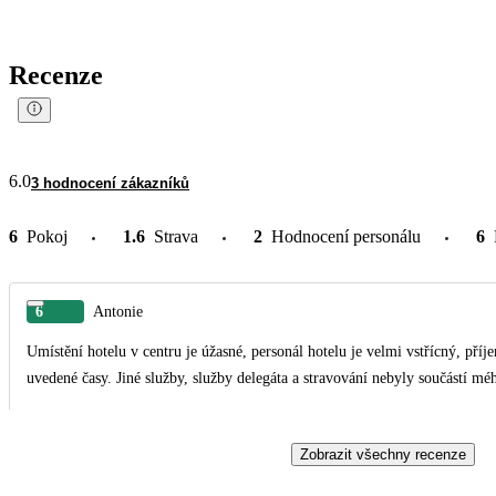
Recenze
6.0
3 hodnocení zákazníků
6
Pokoj
1.6
Strava
2
Hodnocení personálu
6
6
Antonie
Umístění hotelu v centru je úžasné, personál hotelu je velmi vstřícný, př
uvedené časy. Jiné služby, služby delegáta a stravování nebyly součástí mé
Zobrazit všechny recenze