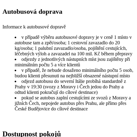
Autobusová doprava
Informace k autobusové dopravě
v případě výběru autobusové dopravy je v ceně 1 místo v
autobuse tam a zpět/osoba; 1 cestovní zavazadlo do 20
kg/osoba; 1 palubní zavazadlo/osoba, pojištění cestujících,
léčebných výloh a zavazadel na 100 mil. Kč během přepravy
odjezdy z jednotlivých nástupních míst jsou zajištěny při
minimálním počtu 5 a více klientů
v případě, že nebude dosaženo minimálního počtu 5 osob,
budou klienti přesunuti na nejbližší obsazené nástupní místo
odjezd autobusu do severní Itálie probíhá standardně z
Prahy v 19:30 (svozy z Moravy i Čech jedou do Prahy a
odtud klienti pokračují do cílové destinace)
pokud se autobus zaplní cestujícími ze svozů z Moravy a
jižních Čech, nepojede autobus přes Prahu, ale přímo přes
České Budějovice do cílové destinace
Dostupnost pokojů