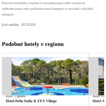
Polovina hvězdičky uvedená ve slovním popisu může označovat
nadhodnocenou nebo podhodnocenou kategorii ve srovnání s oficiální
kategorií.
Kód nabídky:
XIT2GDN
Podobné hotely v regionu
Itálie
,
Lignano
Itálie
,
Li
Hotel Bella Italia & EFA Village
Hotel Al