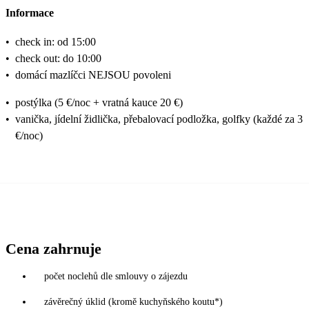
Informace
•
check in: od 15:00
•
check out: do 10:00
•
domácí mazlíčci NEJSOU povoleni
•
postýlka (5 €/noc + vratná kauce 20 €)
•
vanička, jídelní židlička, přebalovací podložka, golfky (každé za 3
€/noc)
Cena zahrnuje
počet noclehů dle smlouvy o zájezdu
závěrečný úklid (kromě kuchyňského koutu*)