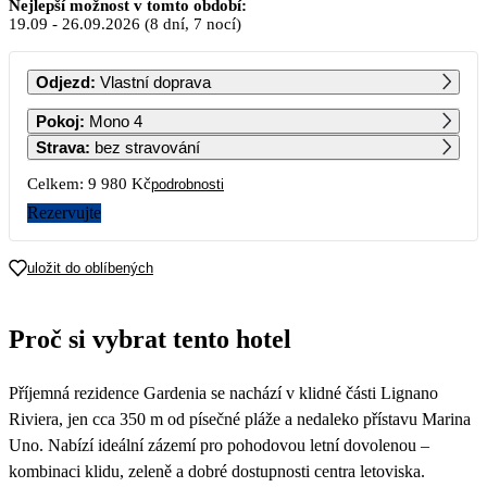
Září 2026
Nejlepší možnost v tomto období:
19.09
-
26.09.2026
(8 dní, 7 nocí)
PO
ÚT
ST
ČT
PÁ
SO
NE
Odjezd
:
Vlastní doprava
1
2
3
4
5
6
Pokoj
:
Mono 4
Strava
:
bez stravování
7
8
9
10
11
12
13
Celkem:
9 980 Kč
podrobnosti
Rezervujte
14
15
16
17
18
19
20
7 580
4 990
uložit do oblíbených
21
22
23
24
25
26
27
4 990
Proč si vybrat tento hotel
28
29
30
Příjemná rezidence Gardenia se nachází v klidné části Lignano
Riviera, jen cca 350 m od písečné pláže a nedaleko přístavu Marina
Uno. Nabízí ideální zázemí pro pohodovou letní dovolenou –
kombinaci klidu, zeleně a dobré dostupnosti centra letoviska.