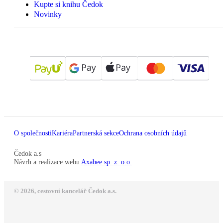
Kupte si knihu Čedok
Novinky
O společnosti
Kariéra
Partnerská sekce
Ochrana osobních údajů
Čedok a.s
Návrh a realizace webu
Axabee sp. z. o.o.
© 2026, cestovní kancelář Čedok a.s.