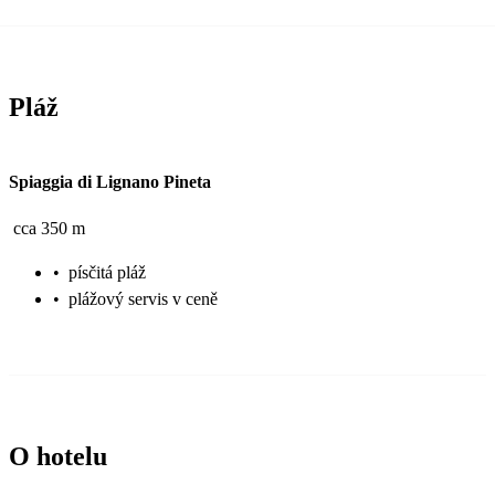
Pláž
Spiaggia di Lignano Pineta
cca 350 m
•
písčitá pláž
•
plážový servis v ceně
O hotelu