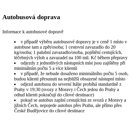
Autobusová doprava
Informace k autobusové dopravě
v případě výběru autobusové dopravy je v ceně 1 místo v
autobuse tam a zpět/osoba; 1 cestovní zavazadlo do 20
kg/osoba; 1 palubní zavazadlo/osoba, pojištění cestujících,
léčebných výloh a zavazadel na 100 mil. Kč během přepravy
odjezdy z jednotlivých nástupních míst jsou zajištěny při
minimálním počtu 5 a více klientů
v případě, že nebude dosaženo minimálního počtu 5 osob,
budou klienti přesunuti na nejbližší obsazené nástupní místo
odjezd autobusu do severní Itálie probíhá standardně z
Prahy v 19:30 (svozy z Moravy i Čech jedou do Prahy a
odtud klienti pokračují do cílové destinace)
pokud se autobus zaplní cestujícími ze svozů z Moravy a
jižních Čech, nepojede autobus přes Prahu, ale přímo přes
České Budějovice do cílové destinace