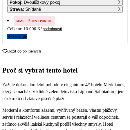
Pokoj
:
Dvoulůžkový pokoj
10 880
10 880
7 960
Strava
:
Snídaně
7
8
9
10
11
12
13
7 960
7 960
7 960
5 000
MÁME UŽ JEN 2 POKOJE
Celkem:
10 000 Kč
podrobnosti
14
15
16
17
18
19
20
5 000
5 000
5 000
Rezervujte
21
22
23
24
25
26
27
uložit do oblíbených
28
29
30
Proč si vybrat tento hotel
Zažijte dokonalou letní pohodu v elegantním 4* hotelu Meridianus,
který se nachází v klidné zeleni letoviska Lignano Sabbiadoro, jen
pár kroků od zlatavé písečné pláže.
Moderní a komfortní zázemí, vyhřívaný bazén, vlastní plážový
servis i relaxační wellness centrum se postarají o váš odpočinek,
zatímco skvělá italská kuchyně potěší všechny smysly. Hotel