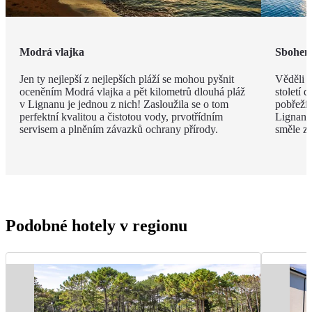
Modrá vlajka
Sbohem,
Jen ty nejlepší z nejlepších pláží se mohou pyšnit
Věděli j
oceněním Modrá vlajka a pět kilometrů dlouhá pláž
století 
v Lignanu je jednou z nich! Zasloužila se o tom
pobřeží 
perfektní kvalitou a čistotou vody, prvotřídním
Lignana 
servisem a plněním závazků ochrany přírody.
směle za
Podobné hotely v regionu