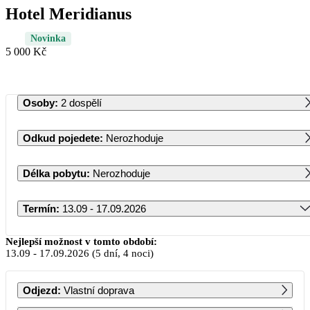
Hotel Meridianus
Novinka
5 000 Kč
Osoby
:
2 dospělí
Odkud pojedete
:
Nerozhoduje
Délka pobytu
:
Nerozhoduje
Termín
:
13.09 - 17.09.2026
Září 2026
Nejlepší možnost v tomto období:
13.09
-
17.09.2026
(5 dní, 4 noci)
PO
ÚT
ST
ČT
PÁ
SO
NE
Odjezd
:
Vlastní doprava
1
2
3
4
5
6