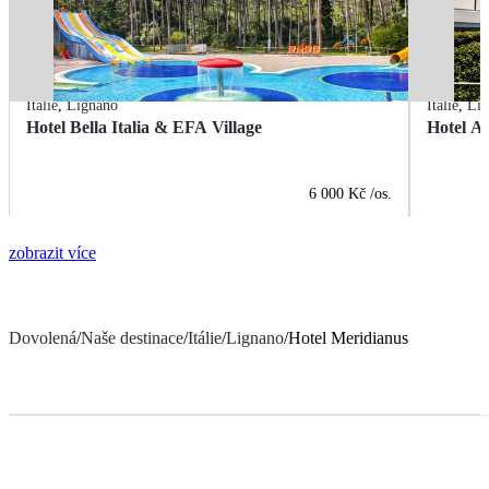
Itálie
,
Lignano
Itálie
,
Li
Hotel Bella Italia & EFA Village
Hotel Al
6 000 Kč
/os.
zobrazit více
Dovolená
/
Naše destinace
/
Itálie
/
Lignano
/
Hotel Meridianus