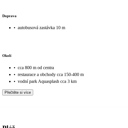
Doprava
•
autobusová zastávka 10 m
Okolí
•
cca 800 m od centra
•
restaurace a obchody cca 150-400 m
•
vodní park Aquasplash cca 3 km
Přečtěte si více
Pláž