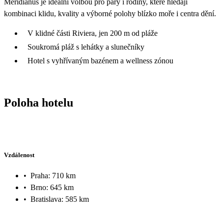
Meridianus je ideální volbou pro páry i rodiny, které hledají
kombinaci klidu, kvality a výborné polohy blízko moře i centra dění.
V klidné části Riviera, jen 200 m od pláže
Soukromá pláž s lehátky a slunečníky
Hotel s vyhřívaným bazénem a wellness zónou
Poloha hotelu
Vzdálenost
•
Praha: 710 km
•
Brno: 645 km
•
Bratislava: 585 km