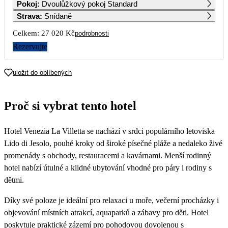
Pokoj
:
Dvoulůžkový pokoj Standard
16 200
13 510
Strava
:
Snídaně
7
8
9
10
11
12
13
Celkem:
27 020 Kč
podrobnosti
Rezervujte
14
15
16
17
18
19
20
uložit do oblíbených
21
22
23
24
25
26
27
Proč si vybrat tento hotel
28
29
30
Hotel Venezia La Villetta se nachází v srdci populárního letoviska
Lido di Jesolo, pouhé kroky od široké písečné pláže a nedaleko živé
promenády s obchody, restauracemi a kavárnami. Menší rodinný
hotel nabízí útulné a klidné ubytování vhodné pro páry i rodiny s
dětmi.
Díky své poloze je ideální pro relaxaci u moře, večerní procházky i
objevování místních atrakcí, aquaparků a zábavy pro děti. Hotel
poskytuje praktické zázemí pro pohodovou dovolenou s