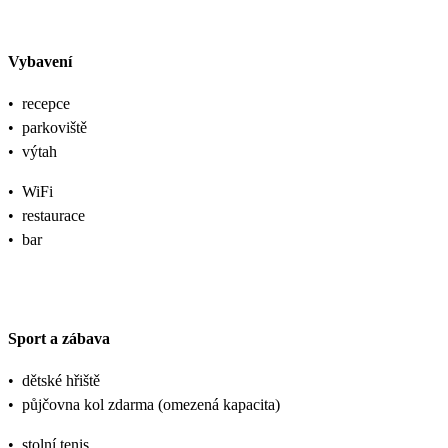
Vybavení
•
recepce
•
parkoviště
•
výtah
•
WiFi
•
restaurace
•
bar
Sport a zábava
•
dětské hřiště
•
půjčovna kol zdarma (omezená kapacita)
•
stolní tenis