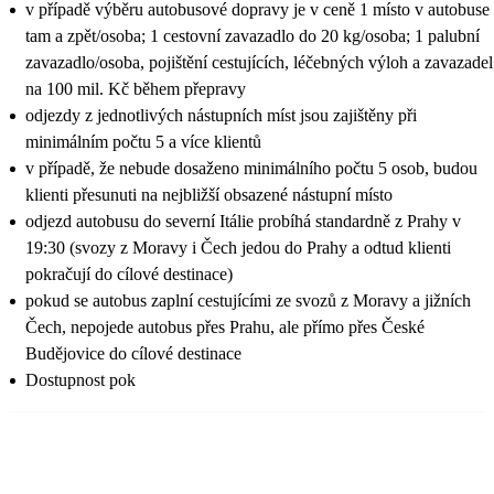
v případě výběru autobusové dopravy je v ceně 1 místo v autobuse
tam a zpět/osoba; 1 cestovní zavazadlo do 20 kg/osoba; 1 palubní
zavazadlo/osoba, pojištění cestujících, léčebných výloh a zavazadel
na 100 mil. Kč během přepravy
odjezdy z jednotlivých nástupních míst jsou zajištěny při
minimálním počtu 5 a více klientů
v případě, že nebude dosaženo minimálního počtu 5 osob, budou
klienti přesunuti na nejbližší obsazené nástupní místo
odjezd autobusu do severní Itálie probíhá standardně z Prahy v
19:30 (svozy z Moravy i Čech jedou do Prahy a odtud klienti
pokračují do cílové destinace)
pokud se autobus zaplní cestujícími ze svozů z Moravy a jižních
Čech, nepojede autobus přes Prahu, ale přímo přes České
Budějovice do cílové destinace
Dostupnost pok