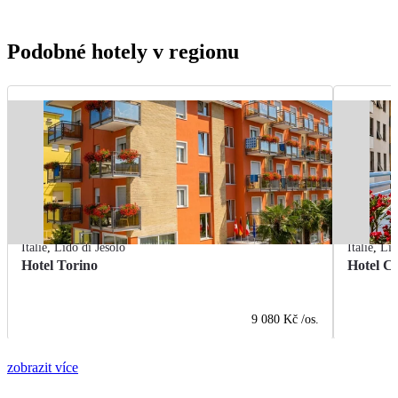
Podobné hotely v regionu
Itálie
,
Lido di Jesolo
Itálie
,
Lid
Hotel Torino
Hotel C
9 080 Kč
/os.
zobrazit více