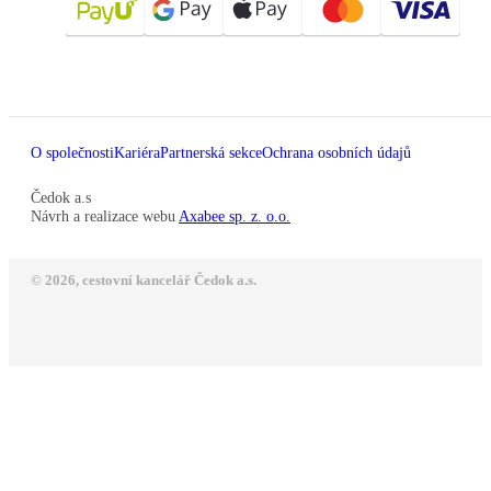
O společnosti
Kariéra
Partnerská sekce
Ochrana osobních údajů
Čedok a.s
Návrh a realizace webu
Axabee sp. z. o.o.
© 2026, cestovní kancelář Čedok a.s.