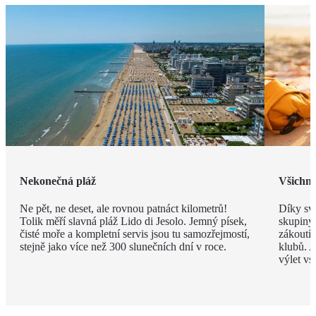
Nekonečná pláž
Všichni 
Ne pět, ne deset, ale rovnou patnáct kilometrů!
Díky své
Tolik měří slavná pláž Lido di Jesolo. Jemný písek,
skupiny 
čisté moře a kompletní servis jsou tu samozřejmostí,
zákoutí
stejně jako více než 300 slunečních dní v roce.
klubů. A
výlet vs