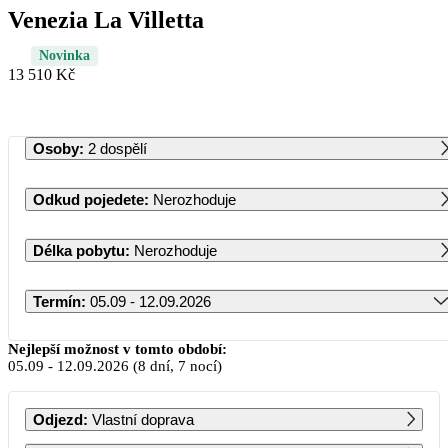
Venezia La Villetta
Novinka
13 510 Kč
Osoby
:
2 dospělí
Odkud pojedete
:
Nerozhoduje
Délka pobytu
:
Nerozhoduje
Termín
:
05.09 - 12.09.2026
Září 2026
Nejlepší možnost v tomto období:
05.09
-
12.09.2026
(8 dní, 7 nocí)
PO
ÚT
ST
ČT
PÁ
SO
NE
Odjezd
:
Vlastní doprava
1
2
3
4
5
6