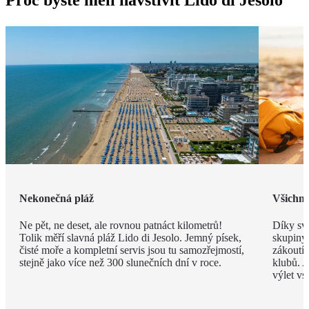
Nekonečná pláž
Všichni 
Ne pět, ne deset, ale rovnou patnáct kilometrů!
Díky své
Tolik měří slavná pláž Lido di Jesolo. Jemný písek,
skupiny 
čisté moře a kompletní servis jsou tu samozřejmostí,
zákoutí
stejně jako více než 300 slunečních dní v roce.
klubů. A
výlet vs