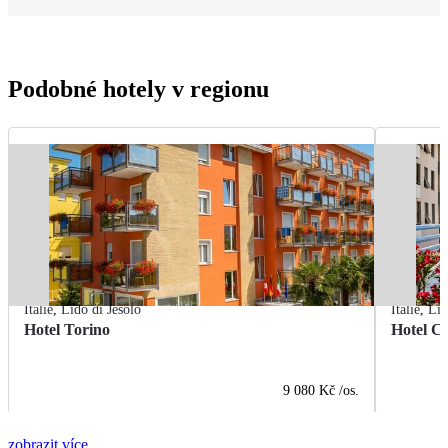
Podobné hotely v regionu
Itálie
,
Lido di Jesolo
Itálie
,
Lid
Hotel Torino
Hotel C
9 080 Kč
/os.
zobrazit více