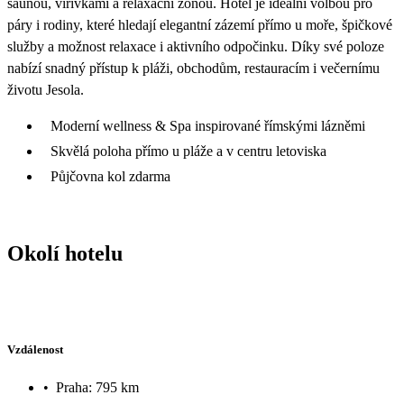
saunou, vířivkami a relaxační zónou. Hotel je ideální volbou pro
páry i rodiny, které hledají elegantní zázemí přímo u moře, špičkové
služby a možnost relaxace i aktivního odpočinku. Díky své poloze
nabízí snadný přístup k pláži, obchodům, restauracím i večernímu
životu Jesola.
Moderní wellness & Spa inspirované římskými lázněmi
Skvělá poloha přímo u pláže a v centru letoviska
Půjčovna kol zdarma
Okolí hotelu
Vzdálenost
•
Praha: 795 km