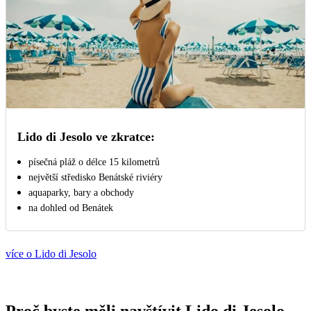
Lido di Jesolo ve zkratce:
písečná pláž o délce 15 kilometrů
největší středisko Benátské riviéry
aquaparky, bary a obchody
na dohled od Benátek
více o Lido di Jesolo
Proč byste měli navštívit Lido di Jesolo