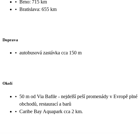
•
Brno: 715 km
•
Bratislava: 655 km
Doprava
•
autobusová zastávka cca 150 m
Okolí
•
50 m od Via Bafile - nejdelší peší promenády v Evropě plné
obchodů, restaurací a barů
•
Caribe Bay Aquapark cca 2 km.