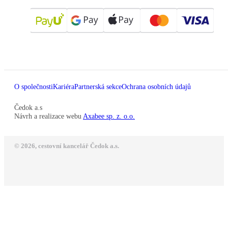
O společnosti
Kariéra
Partnerská sekce
Ochrana osobních údajů
Čedok a.s
Návrh a realizace webu
Axabee sp. z. o.o.
© 2026, cestovní kancelář Čedok a.s.