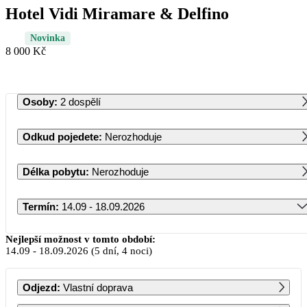
Hotel Vidi Miramare & Delfino
Novinka
8 000 Kč
Osoby
:
2 dospělí
Odkud pojedete
:
Nerozhoduje
Délka pobytu
:
Nerozhoduje
Termín
:
14.09 - 18.09.2026
Září 2026
Nejlepší možnost v tomto období:
14.09
-
18.09.2026
(5 dní, 4 noci)
PO
ÚT
ST
ČT
PÁ
SO
NE
Odjezd
:
Vlastní doprava
1
2
3
4
5
6