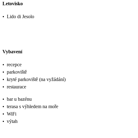
Letovisko
•
Lido di Jesolo
Vybavení
•
recepce
•
parkoviště
•
kryté parkoviště (na vyžádání)
•
restaurace
•
bar u bazénu
•
terasa s výhledem na moře
•
WiFi
•
výtah