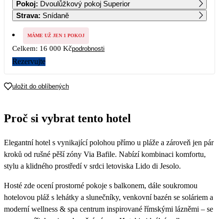
Pokoj
:
Dvoulůžkový pokoj Superior
Strava
:
Snídaně
7
8
9
10
11
12
13
MÁME UŽ JEN 1 POKOJ
Celkem:
16 000 Kč
podrobnosti
14
15
16
17
18
19
20
8 000
8 000
Rezervujte
21
22
23
24
25
26
27
8 000
8 000
8 000
8 000
8 000
8 000
8 000
uložit do oblíbených
28
29
30
8 000
8 000
8 000
Proč si vybrat tento hotel
Elegantní hotel s vynikající polohou přímo u pláže a zároveň jen pár
kroků od rušné pěší zóny Via Bafile. Nabízí kombinaci komfortu,
stylu a klidného prostředí v srdci letoviska Lido di Jesolo.
Hosté zde ocení prostorné pokoje s balkonem, dále soukromou
hotelovou pláž s lehátky a slunečníky, venkovní bazén se soláriem a
moderní wellness & spa centrum inspirované římskými lázněmi – se