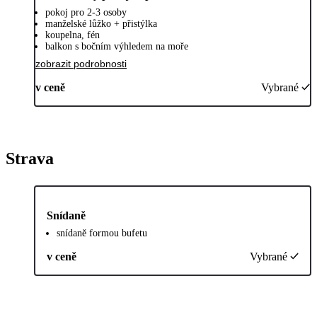
pokoj pro 2-3 osoby
manželské lůžko + přistýlka
koupelna, fén
balkon s bočním výhledem na moře
zobrazit podrobnosti
v ceně
Vybrané
Strava
Snídaně
snídaně formou bufetu
v ceně
Vybrané