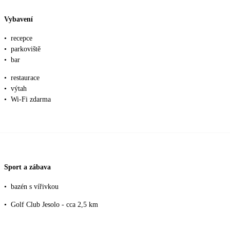
Vybavení
•
recepce
•
parkoviště
•
bar
•
restaurace
•
výtah
•
Wi-Fi zdarma
Sport a zábava
•
bazén s vířivkou
•
Golf Club Jesolo - cca 2,5 km