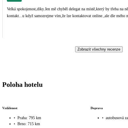
Velká spokojenost,díky.Jen mě chyběl delegat na místě,který by třeba na ně
kontakt...u když samozrejme vím,že lze kontaktovat online.,ale dl
Zobrazit všechny recenze
Poloha hotelu
Vzdálenost
Doprava
•
Praha: 795 km
•
autobusová za
•
Brno: 715 km