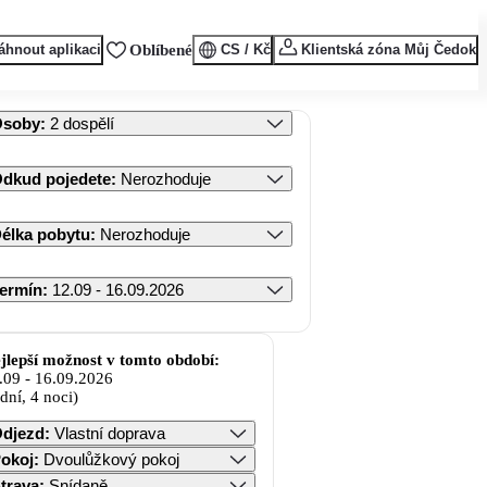
áhnout aplikaci
Oblíbené
CS / Kč
Klientská zóna Můj Čedok
Osoby
:
2 dospělí
dkud pojedete
:
Nerozhoduje
élka pobytu
:
Nerozhoduje
ermín
:
12.09 - 16.09.2026
jlepší možnost v tomto období:
.09
-
16.09.2026
 dní, 4 noci)
djezd
:
Vlastní doprava
okoj
:
Dvoulůžkový pokoj
trava
:
Snídaně