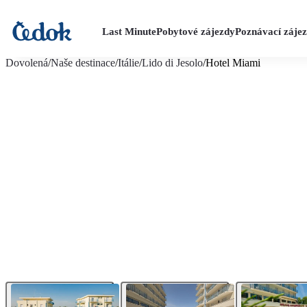
Last Minute
Pobytové zájezdy
Poznávací záje
více fotografií (9)
Dovolená
/
Naše destinace
/
Itálie
/
Lido di Jesolo
/
Hotel Miami