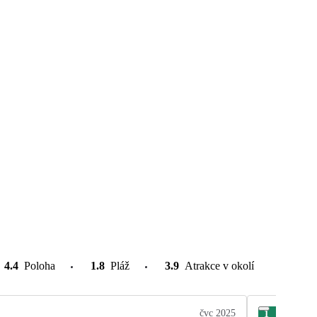
4.4
Poloha
1.8
Pláž
3.9
Atrakce v okolí
čvc 2025
1
Mir