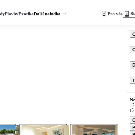
zdy
Plavby
Exotika
Další nabídka
Pro vás
St
O
D
T
Ne
12
(5
O
P
S