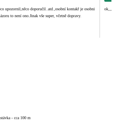
co upozornil,něco doporučil..atd.,osobní kontakř je osobni
ok,,,
e mého názoru to není ono.Jinak vše super, včetně dopravy.
stávka - cca 100 m