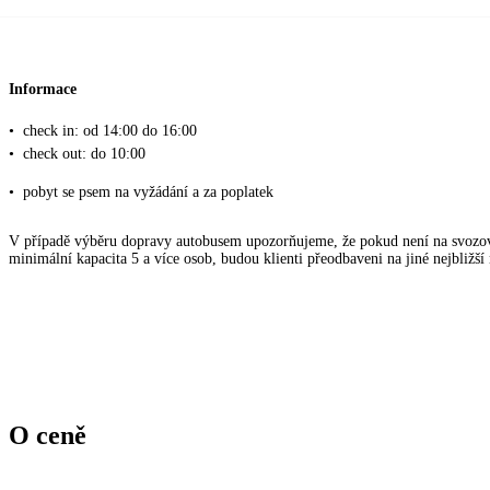
Informace
•
check in: od 14:00 do 16:00
•
check out: do 10:00
•
pobyt se psem na vyžádání a za poplatek
V případě výběru dopravy autobusem upozorňujeme, že pokud není na svozov
minimální kapacita 5 a více osob, budou klienti přeodbaveni na jiné nejbližší
O ceně