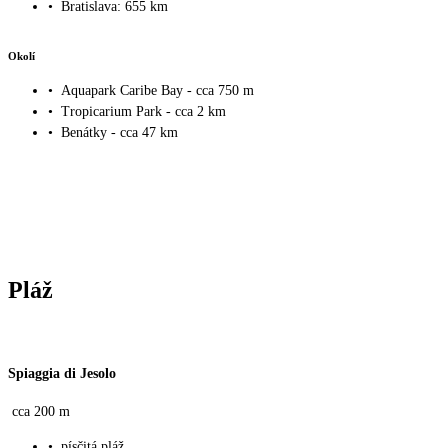
•
Bratislava: 655 km
Okolí
•
Aquapark Caribe Bay - cca 750 m
•
Tropicarium Park - cca 2 km
•
Benátky - cca 47 km
Pláž
Spiaggia di Jesolo
cca 200 m
•
písčitá pláž