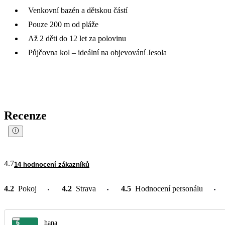
Venkovní bazén a dětskou částí
Pouze 200 m od pláže
Až 2 děti do 12 let za polovinu
Půjčovna kol – ideální na objevování Jesola
Recenze
4.7
14 hodnocení zákazníků
4.2
Pokoj
4.2
Strava
4.5
Hodnocení personálu
6
hana