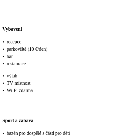
Vybavení
•
recepce
•
parkoviště (10 €/den)
•
bar
•
restaurace
•
výtah
•
TV místnost
•
Wi-Fi zdarma
Sport a zábava
•
bazén pro dospělé s částí pro děti