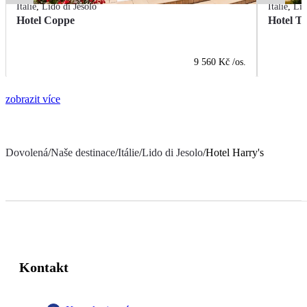
Itálie
,
Lido di Jesolo
Itálie
,
Lid
Hotel Coppe
Hotel T
9 560 Kč
/os.
zobrazit více
Dovolená
/
Naše destinace
/
Itálie
/
Lido di Jesolo
/
Hotel Harry's
Kontakt