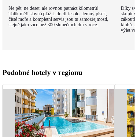
Ne pět, ne deset, ale rovnou patnáct kilometrů!
Díky své
Tolik měří slavná pláž Lido di Jesolo. Jemný písek,
skupiny 
čisté moře a kompletní servis jsou tu samozřejmostí,
zákoutí
stejně jako více než 300 slunečních dní v roce.
klubů. A
výlet vs
Podobné hotely v regionu