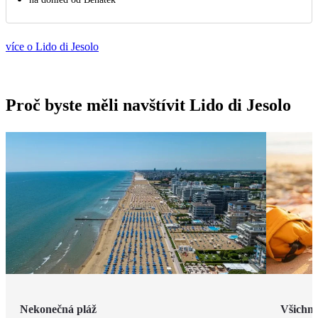
více o Lido di Jesolo
Proč byste měli navštívit Lido di Jesolo
Nekonečná pláž
Všichni 