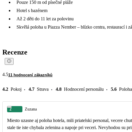
Pouze 150 m od písečné pláže
Hotel s bazénem
Až 2 děti do 11 let za polovinu
Skvělá poloha u Piazza Nember – blízko centra, restaurací i z
Recenze
4.5
11 hodnocení zákazníků
4.2
Pokoj
4.7
Strava
4.8
Hodnocení personálu
5.6
Poloha
2
Zuzana
Miesto uzasne aj poloha hotela, mili priatelski personal, vecere chu
stale tie iste chybala zelenina a napoje pri veceri. Nevyhodou su pr