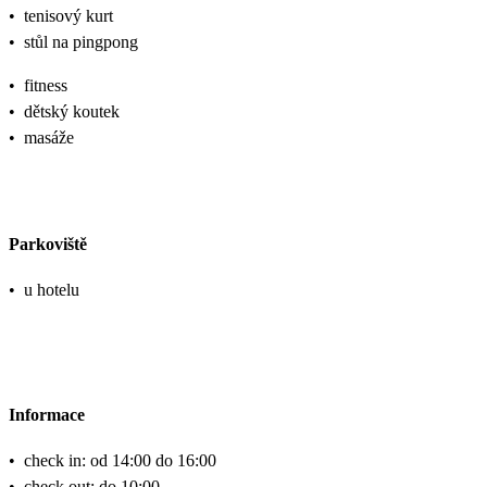
•
tenisový kurt
•
stůl na pingpong
•
fitness
•
dětský koutek
•
masáže
Parkoviště
•
u hotelu
Informace
•
check in: od 14:00 do 16:00
•
check out: do 10:00