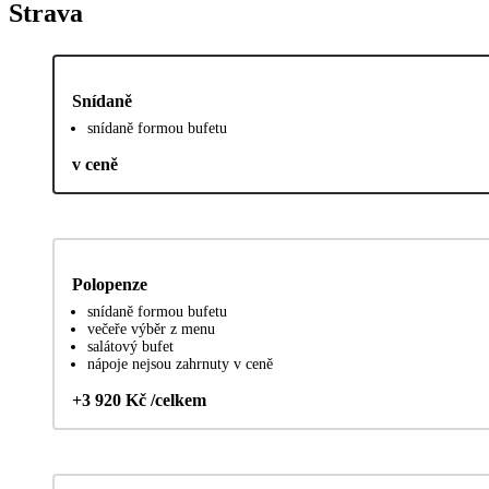
Strava
Snídaně
snídaně formou bufetu
v ceně
Polopenze
snídaně formou bufetu
večeře výběr z menu
salátový bufet
nápoje nejsou zahrnuty v ceně
+3 920 Kč /celkem