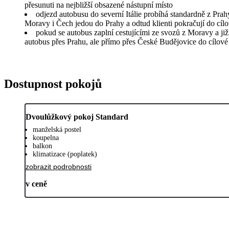
přesunuti na nejbližší obsazené nástupní místo
odjezd autobusu do severní Itálie probíhá standardně z Prah
Moravy i Čech jedou do Prahy a odtud klienti pokračují do cílo
pokud se autobus zaplní cestujícími ze svozů z Moravy a ji
autobus přes Prahu, ale přímo přes České Budějovice do cílové
Dostupnost pokojů
Dvoulůžkový pokoj Standard
manželská postel
koupelna
balkon
klimatizace (poplatek)
zobrazit podrobnosti
v ceně