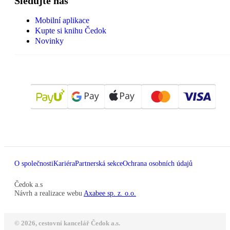
Sledujte nás
Mobilní aplikace
Kupte si knihu Čedok
Novinky
O společnosti
Kariéra
Partnerská sekce
Ochrana osobních údajů
Čedok a.s
Návrh a realizace webu
Axabee sp. z. o.o.
© 2026, cestovní kancelář Čedok a.s.