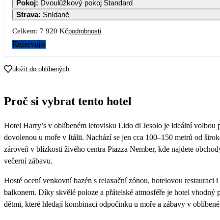
Pokoj
:
Dvoulůžkový pokoj Standard
5 080
5 080
Strava
:
Snídaně
7
8
9
10
11
12
Celkem:
7 920 Kč
podrobnosti
3 960
3 960
3
Rezervujte
14
15
16
17
18
19
3 960
3 960
3 960
3 960
3 960
3 960
3
uložit do oblíbených
21
22
23
24
25
26
3 960
3 960
3 960
3 960
3 960
3 960
3
Proč si vybrat tento hotel
28
29
30
Hotel Harry’s v oblíbeném letovisku Lido di Jesolo je ideální volbou
dovolenou u moře v Itálii. Nachází se jen cca 100–150 metrů od širok
zároveň v blízkosti živého centra Piazza Nember, kde najdete obchody
večerní zábavu.
Hosté ocení venkovní bazén s relaxační zónou, hotelovou restauraci i
balkonem. Díky skvělé poloze a přátelské atmosféře je hotel vhodný p
dětmi, které hledají kombinaci odpočinku u moře a zábavy v oblíbené