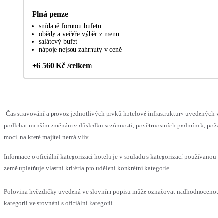
Plná penze
snídaně formou bufetu
obědy a večeře výběr z menu
salátový bufet
nápoje nejsou zahrnuty v ceně
+6 560 Kč /celkem
Čas stravování a provoz jednotlivých prvků hotelové infrastruktury uvedených
podléhat menším změnám v důsledku sezónnosti, povětrnostních podmínek, pož
moci, na které majitel nemá vliv.
Informace o oficiální kategorizaci hotelu je v souladu s kategorizací používanou
země uplatňuje vlastní kritéria pro udělení konkrétní kategorie.
Polovina hvězdičky uvedená ve slovním popisu může označovat nadhodnocen
kategorii ve srovnání s oficiální kategorií.