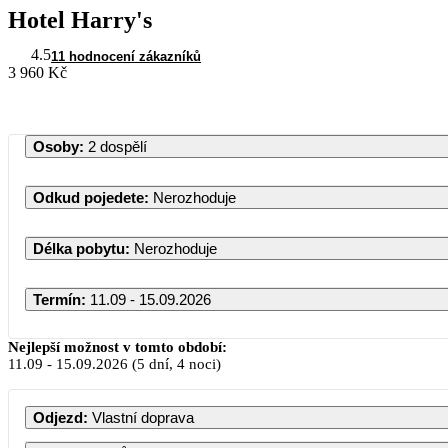
Hotel Harry's
4.5
11 hodnocení zákazníků
3 960 Kč
Osoby
:
2 dospělí
Odkud pojedete
:
Nerozhoduje
Délka pobytu
:
Nerozhoduje
Termín
:
11.09 - 15.09.2026
Září 2026
Nejlepší možnost v tomto období:
11.09
-
15.09.2026
(5 dní, 4 noci)
PO
ÚT
ST
ČT
PÁ
SO
Odjezd
:
Vlastní doprava
1
2
3
4
5