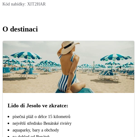
Kód nabídky:
XIT2HAR
O destinaci
Lido di Jesolo ve zkratce:
písečná pláž o délce 15 kilometrů
největší středisko Benátské riviéry
aquaparky, bary a obchody
na dohled od Benátek