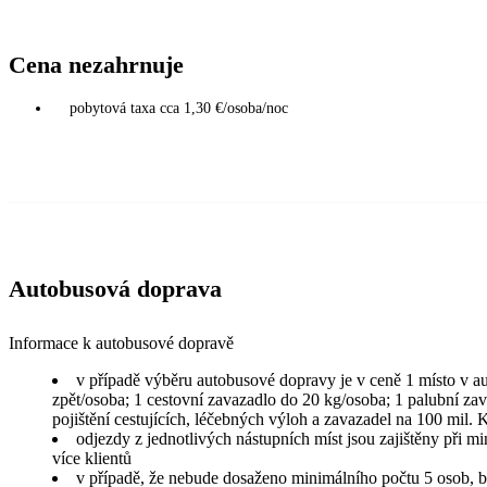
Cena nezahrnuje
pobytová taxa cca 1,30 €/osoba/noc
Autobusová doprava
Informace k autobusové dopravě
v případě výběru autobusové dopravy je v ceně 1 místo v a
zpět/osoba; 1 cestovní zavazadlo do 20 kg/osoba; 1 palubní za
pojištění cestujících, léčebných výloh a zavazadel na 100 mil.
odjezdy z jednotlivých nástupních míst jsou zajištěny při m
více klientů
v případě, že nebude dosaženo minimálního počtu 5 osob, b