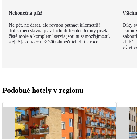
Nekonečná pláž
Všichni 
Ne pět, ne deset, ale rovnou patnáct kilometrů!
Díky své
Tolik měří slavná pláž Lido di Jesolo. Jemný písek,
skupiny 
čisté moře a kompletní servis jsou tu samozřejmostí,
zákoutí
stejně jako více než 300 slunečních dní v roce.
klubů. A
výlet vs
Podobné hotely v regionu