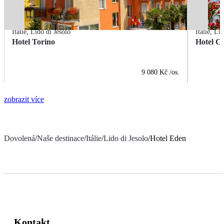
Itálie
,
Lido di Jesolo
Itálie
,
Lid
Hotel Torino
Hotel C
9 080 Kč
/os.
zobrazit více
Dovolená
/
Naše destinace
/
Itálie
/
Lido di Jesolo
/
Hotel Eden
Kontakt