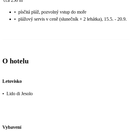
cca 250 m
•
písčitá pláž, pozvolný vstup do moře
•
plážový servis v ceně (slunečník + 2 lehátka), 15.5. - 20.9.
O hotelu
Letovisko
•
Lido di Jesolo
Vybavení