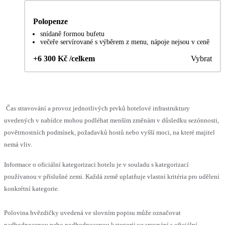
Polopenze
snídaně formou bufetu
večeře servírované s výběrem z menu, nápoje nejsou v ceně
+6 300 Kč /celkem
Vybrat
Čas stravování a provoz jednotlivých prvků hotelové infrastruktury
uvedených v nabídce mohou podléhat menším změnám v důsledku sezónnosti,
povětrnostních podmínek, požadavků hostů nebo vyšší moci, na které majitel
nemá vliv.
Informace o oficiální kategorizaci hotelu je v souladu s kategorizací
používanou v příslušné zemi. Každá země uplatňuje vlastní kritéria pro udělení
konkrétní kategorie.
Polovina hvězdičky uvedená ve slovním popisu může označovat
nadhodnocenou nebo podhodnocenou kategorii ve srovnání s oficiální