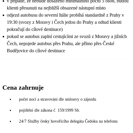
v případě, že nebude dosaženo minimálního počtu 5 osob, budou
klienti přesunuti na nejbližší obsazené nástupní místo
odjezd autobusu do severní Itálie probíhá standardně z Prahy v
19:30 (svozy z Moravy i Čech jedou do Prahy a odtud klienti
pokračují do cílové destinace)
pokud se autobus zaplní cestujícími ze svozů z Moravy a jižních
Čech, nepojede autobus přes Prahu, ale přímo přes České
Budějovice do cílové destinace
Cena zahrnuje
počet nocí a stravování dle smlouvy o zájezdu
pojištění dle zákona č. 159/1999 Sb.
24/7 Služby česky hovořícího delegáta Čedoku na telefonu