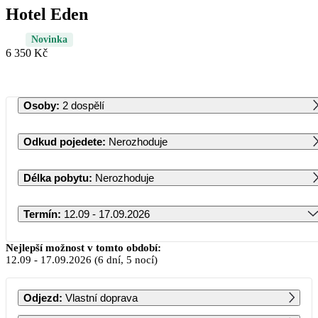
Hotel Eden
Novinka
6 350 Kč
Osoby
:
2 dospělí
Odkud pojedete
:
Nerozhoduje
Délka pobytu
:
Nerozhoduje
Termín
:
12.09 - 17.09.2026
Září 2026
Nejlepší možnost v tomto období:
12.09
-
17.09.2026
(6 dní, 5 nocí)
PO
ÚT
ST
ČT
PÁ
SO
NE
Odjezd
:
Vlastní doprava
1
2
3
4
5
6