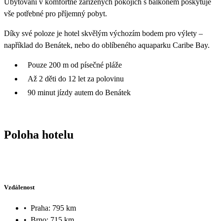
Ubytování v komfortně zařízených pokojích s balkonem poskytuje
vše potřebné pro příjemný pobyt.
Díky své poloze je hotel skvělým výchozím bodem pro výlety –
například do Benátek, nebo do oblíbeného aquaparku Caribe Bay.
Pouze 200 m od písečné pláže
Až 2 děti do 12 let za polovinu
90 minut jízdy autem do Benátek
Poloha hotelu
Vzdálenost
•
Praha: 795 km
•
Brno: 715 km