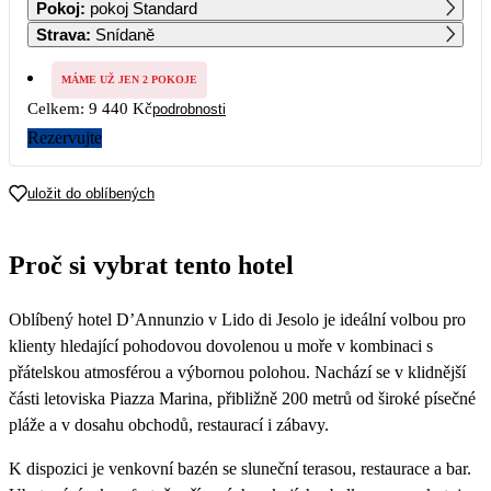
Pokoj
:
pokoj Standard
Strava
:
Snídaně
7
8
9
10
11
12
13
MÁME UŽ JEN 2 POKOJE
Celkem:
9 440 Kč
podrobnosti
14
15
16
17
18
19
20
4 720
4 720
Rezervujte
21
22
23
24
25
26
27
4 720
4 720
4 720
4 720
4 720
4 720
uložit do oblíbených
28
29
30
Proč si vybrat tento hotel
Oblíbený hotel D’Annunzio v Lido di Jesolo je ideální volbou pro
klienty hledající pohodovou dovolenou u moře v kombinaci s
přátelskou atmosférou a výbornou polohou. Nachází se v klidnější
části letoviska Piazza Marina, přibližně 200 metrů od široké písečné
pláže a v dosahu obchodů, restaurací i zábavy.
K dispozici je venkovní bazén se sluneční terasou, restaurace a bar.