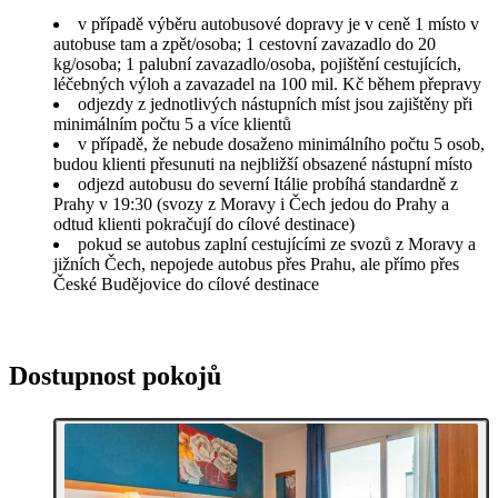
v případě výběru autobusové dopravy je v ceně 1 místo v
autobuse tam a zpět/osoba; 1 cestovní zavazadlo do 20
kg/osoba; 1 palubní zavazadlo/osoba, pojištění cestujících,
léčebných výloh a zavazadel na 100 mil. Kč během přepravy
odjezdy z jednotlivých nástupních míst jsou zajištěny při
minimálním počtu 5 a více klientů
v případě, že nebude dosaženo minimálního počtu 5 osob,
budou klienti přesunuti na nejbližší obsazené nástupní místo
odjezd autobusu do severní Itálie probíhá standardně z
Prahy v 19:30 (svozy z Moravy i Čech jedou do Prahy a
odtud klienti pokračují do cílové destinace)
pokud se autobus zaplní cestujícími ze svozů z Moravy a
jižních Čech, nepojede autobus přes Prahu, ale přímo přes
České Budějovice do cílové destinace
Dostupnost pokojů