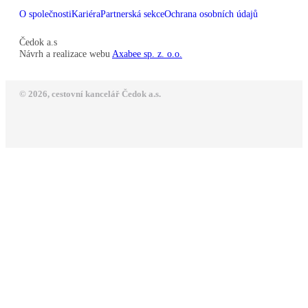
O společnosti
Kariéra
Partnerská sekce
Ochrana osobních údajů
Čedok a.s
Návrh a realizace webu
Axabee sp. z. o.o.
© 2026, cestovní kancelář Čedok a.s.