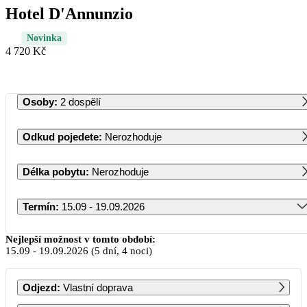
Hotel D'Annunzio
Novinka
4 720 Kč
Osoby
:
2 dospělí
Odkud pojedete
:
Nerozhoduje
Délka pobytu
:
Nerozhoduje
Termín
:
15.09 - 19.09.2026
Září 2026
Nejlepší možnost v tomto období:
15.09
-
19.09.2026
(5 dní, 4 noci)
PO
ÚT
ST
ČT
PÁ
SO
NE
Odjezd
:
Vlastní doprava
1
2
3
4
5
6