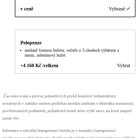
v ceně
Vybrané
Polopenze
snídaně formou bufetu, večeře o 3 chodech výběrem z
menu, zeleninový bufet
+4 160 Kč /celkem
Vybrat
Čas stravování a provoz jednotlivých prvků hotelové infrastruktury
uvedených v nabídce mohou podléhat menším změnám v důsledku sezónnosti,
povětrnostních podmínek, požadavků hostů nebo vyšší moci, na které majitel
nemá vliv.
Informace o oficiální kategorizaci hotelu je v souladu s kategorizací
používanou v příslušné zemi. Každá země uplatňuje vlastní kritéria pro udělení