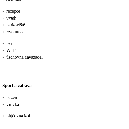
•
recepce
•
výtah
•
parkoviště
•
restaurace
•
bar
•
Wi-Fi
•
úschovna zavazadel
Sport a zábava
•
bazén
•
vířivka
•
půjčovna kol