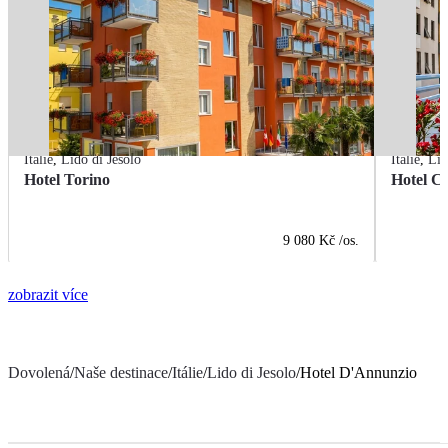
Itálie
,
Lido di Jesolo
Itálie
,
Lid
Hotel Torino
Hotel C
9 080 Kč
/os.
zobrazit více
Dovolená
/
Naše destinace
/
Itálie
/
Lido di Jesolo
/
Hotel D'Annunzio