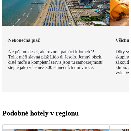
Nekonečná pláž
Všichni 
Ne pět, ne deset, ale rovnou patnáct kilometrů!
Díky své
Tolik měří slavná pláž Lido di Jesolo. Jemný písek,
skupiny 
čisté moře a kompletní servis jsou tu samozřejmostí,
zákoutí
stejně jako více než 300 slunečních dní v roce.
klubů. A
výlet vs
Podobné hotely v regionu