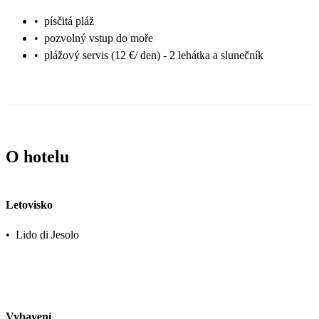
•
písčitá pláž
•
pozvolný vstup do moře
•
plážový servis (12 €/ den) - 2 lehátka a slunečník
O hotelu
Letovisko
•
Lido di Jesolo
Vybavení