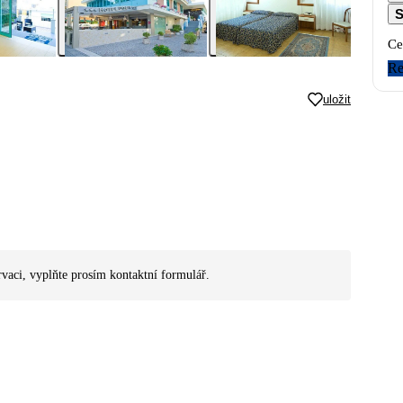
S
Ce
Re
uložit
rvaci, vyplňte prosím kontaktní formulář.