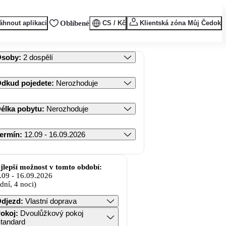
áhnout aplikaci
Oblíbené
CS / Kč
Klientská zóna Můj Čedok
Osoby
:
2 dospělí
dkud pojedete
:
Nerozhoduje
élka pobytu
:
Nerozhoduje
ermín
:
12.09 - 16.09.2026
jlepší možnost v tomto období:
.09
-
16.09.2026
 dní, 4 noci)
djezd
:
Vlastní doprava
okoj
:
Dvoulůžkový pokoj
tandard