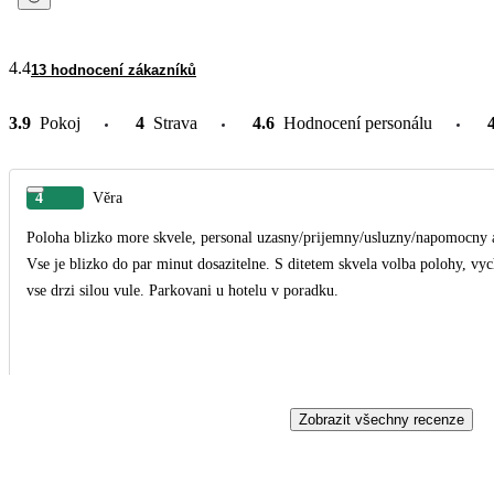
4.4
13 hodnocení zákazníků
3.9
Pokoj
4
Strava
4.6
Hodnocení personálu
4
Věra
Poloha blizko more skvele, personal uzasny/prijemny/usluzny/napomocny a
Vse je blizko do par minut dosazitelne. S ditetem skvela volba polohy, v
vse drzi silou vule. Parkovani u hotelu v poradku.
Zobrazit všechny recenze