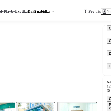
zdy
Plavby
Exotika
Další nabídka
Pro vás
St
O
D
T
Ne
12
(5
O
P
S