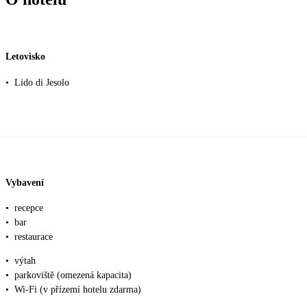
Letovisko
•
Lido di Jesolo
Vybavení
•
recepce
•
bar
•
restaurace
•
výtah
•
parkoviště (omezená kapacita)
•
Wi-Fi (v přízemí hotelu zdarma)