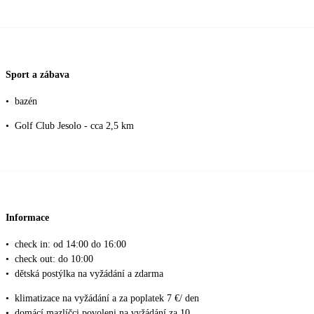
Sport a zábava
•
bazén
•
Golf Club Jesolo - cca 2,5 km
Informace
•
check in: od 14:00 do 16:00
•
check out: do 10:00
•
dětská postýlka na vyžádání a zdarma
•
klimatizace na vyžádání a za poplatek 7 €/ den
•
domácí mazlíčci povoleni na vyžádání za 10