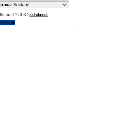
trava
:
Snídaně
lkem:
8 720 Kč
podrobnosti
zervujte