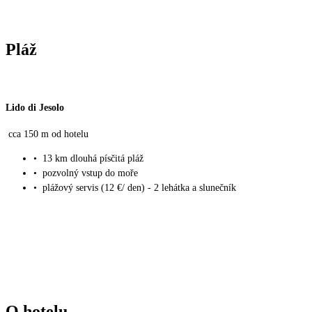
Pláž
Lido di Jesolo
cca 150 m od hotelu
•
13 km dlouhá písčitá pláž
•
pozvolný vstup do moře
•
plážový servis (12 €/ den) - 2 lehátka a slunečník
O hotelu