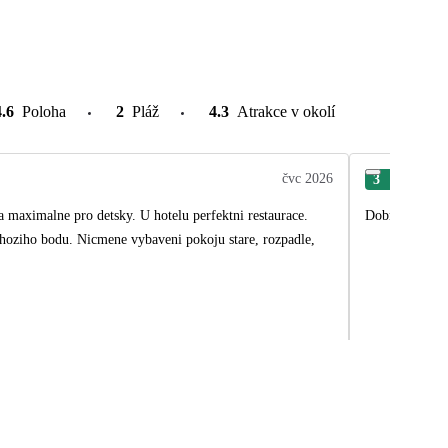
4.6
Poloha
2
Pláž
4.3
Atrakce v okolí
čvc 2026
3
Mil
 maximalne pro detsky. U hotelu perfektni restaurace.
Dobrý
ychoziho bodu. Nicmene vybaveni pokoju stare, rozpadle,