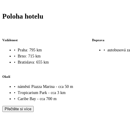
Poloha hotelu
Vzdálenost
Doprava
•
Praha: 795 km
•
autobusová za
•
Brno: 715 km
•
Bratislava: 655 km
Okolí
•
náměstí Piazza Marina - cca 50 m
•
Tropicarium Park - cca 3 km
•
Caribe Bay - cca 700 m
Přečtěte si více