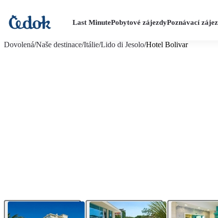
Last Minute
Pobytové zájezdy
Poznávací záje
více fotografií (10)
Dovolená
/
Naše destinace
/
Itálie
/
Lido di Jesolo
/
Hotel Bolivar