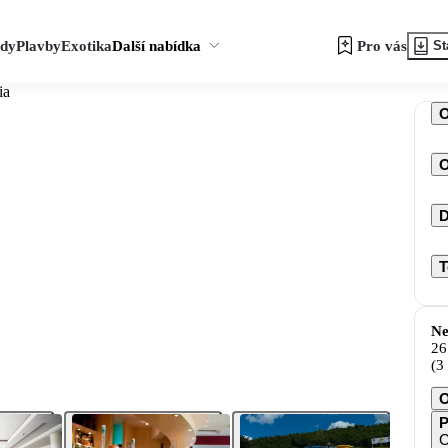
zdy
Plavby
Exotika
Další nabídka
Pro vás
St
ia
O
D
T
Ne
26
(3
O
P
C