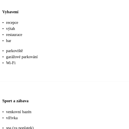
Vybavení
•
recepce
•
výtah
•
restaurace
•
bar
•
parkoviště
•
garážové parkování
•
Wi-Fi
Sport a zábava
•
venkovní bazén
•
vířivka
•
spa (za poplatek)