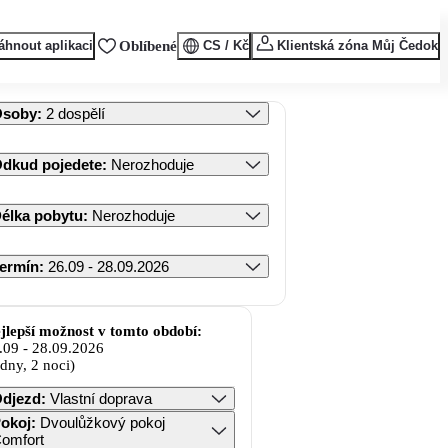
áhnout aplikaci
Oblíbené
CS / Kč
Klientská zóna Můj Čedok
Osoby
:
2 dospělí
dkud pojedete
:
Nerozhoduje
élka pobytu
:
Nerozhoduje
ermín
:
26.09 - 28.09.2026
jlepší možnost v tomto období:
.09
-
28.09.2026
 dny, 2 noci)
djezd
:
Vlastní doprava
okoj
:
Dvoulůžkový pokoj
omfort