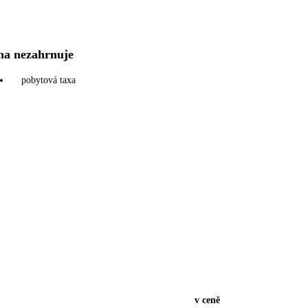
na nezahrnuje
pobytová taxa
v ceně