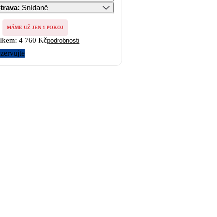
trava
:
Snídaně
MÁME UŽ JEN 1 POKOJ
lkem:
4 760 Kč
podrobnosti
zervujte