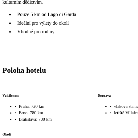
kulturním dědictvím.
Pouze 5 km od Lago di Garda
Ideální pro výlety do okolí
Vhodné pro rodiny
Poloha hotelu
Vzdálenost
Doprava
•
Praha: 720 km
•
vlaková stan
•
Brno: 780 km
•
letiště Villaf
•
Bratislava: 700 km
Okolí