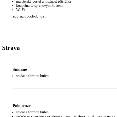
manželská postel a možnost přistýlka
koupelna se sprchovým koutem
Wi-Fi
zobrazit podrobnosti
Strava
Snídaně
snídaně formou bufetu
Polopenze
snídaně formou bufetu
večeře servírované s výběrem z menu, salátový bufet, nápoje nejsou