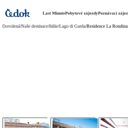
Last Minute
Pobytové zájezdy
Poznávací záje
více fotografií (9)
Dovolená
/
Naše destinace
/
Itálie
/
Lago di Garda
/
Residence La Rondina