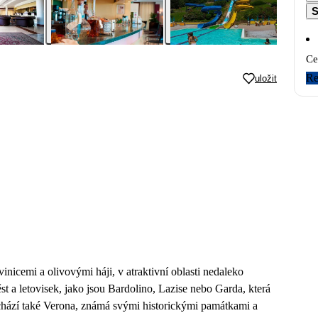
S
Ce
Re
uložit
nicemi a olivovými háji, v atraktivní oblasti nedaleko
t a letovisek, jako jsou Bardolino, Lazise nebo Garda, která
nachází také Verona, známá svými historickými památkami a