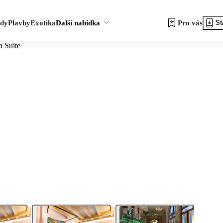
zdy
Plavby
Exotika
Další nabídka
Pro vás
St
a Suite