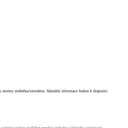
u sezóny změněna/zavedena. Aktuální informace budou k dispozici
h v nabídce mohou podléhat menším změnám v důsledku sezónnosti,