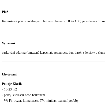
Pláž
Kamínková pláž s hotelovým plážovým barem (8:00-23:00) je vzdálena 10 mi
Vybavení
parkování zdarma (omezená kapacita), restaurace, bar, bazén s lehátky a slu
Ubytování
Pokoje Klasik
- 15-23 m2
- pokoj s terasou nebo balkonem
- Wi-Fi, trezor, klimatizace, TV, minibar, toaletní potřeby