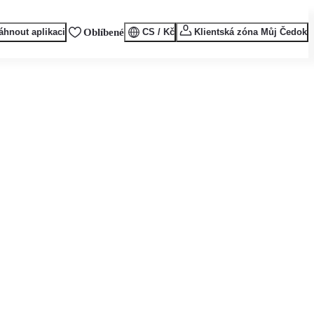
áhnout aplikaci
Oblíbené
CS / Kč
Klientská zóna Můj Čedok