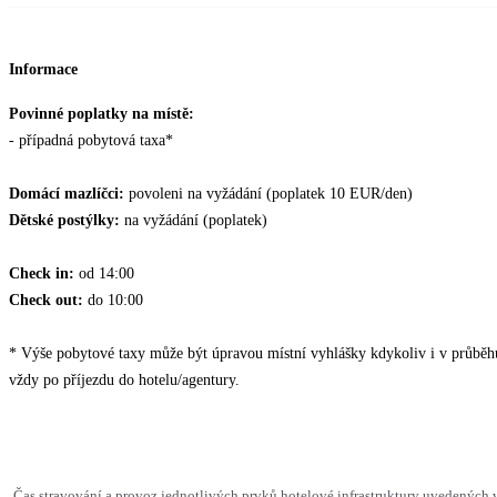
Informace
Povinné poplatky na místě:
- případná pobytová taxa*
Domácí mazlíčci:
povoleni na vyžádání (poplatek 10 EUR/den)
Dětské postýlky:
na vyžádání (poplatek)
Check in:
od 14:00
Check out:
do 10:00
* Výše pobytové taxy může být úpravou místní vyhlášky kdykoliv i v průběh
vždy po příjezdu do hotelu/agentury.
Čas stravování a provoz jednotlivých prvků hotelové infrastruktury uvedenýc