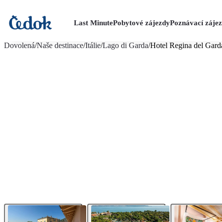
Last Minute
Pobytové zájezdy
Poznávací záje
více fotografií (11)
Dovolená
/
Naše destinace
/
Itálie
/
Lago di Garda
/
Hotel Regina del Gard