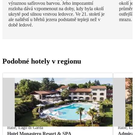
výraznou safírovou barvou. Jeho impozantní
okolí je
rozloha dává vzpomenout na doby, kdy byla okolí
průměrná
ukryté pod silnou vrstvou ledovce. Ve 21. století je
ostřejší
ale naštěstí u břehů jezera podstatně tepleji než v
mrazu.
době ledové.
Podobné hotely v regionu
Itálie
,
Lago di Garda
Itálie
,
Lag
Hotel Monastero Resort & SPA
Admiral