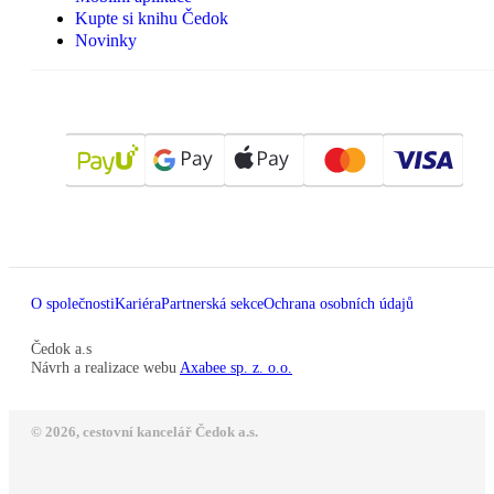
Kupte si knihu Čedok
Novinky
O společnosti
Kariéra
Partnerská sekce
Ochrana osobních údajů
Čedok a.s
Návrh a realizace webu
Axabee sp. z. o.o.
© 2026, cestovní kancelář Čedok a.s.