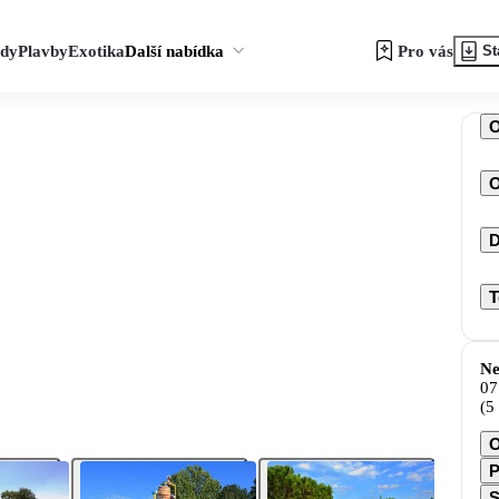
zdy
Plavby
Exotika
Další nabídka
Pro vás
St
O
D
T
Ne
07
(5
O
P
S