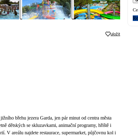
Ce
Re
uložit
jižního břehu jezera Garda, jen pár minut od centra města
etně dětských se skluzavkami, animační programy, hřiště i
rií. V areálu najdete restaurace, supermarket, půjčovnu kol i