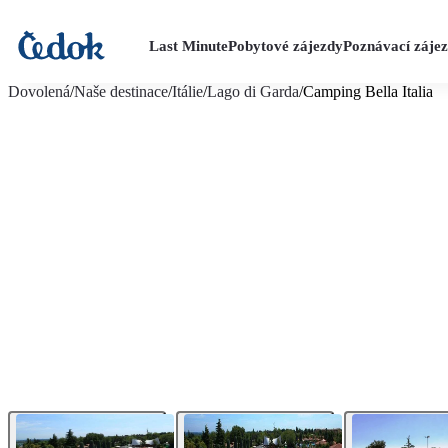
Last Minute
Pobytové zájezdy
Poznávací záje
více fotografií (20)
Dovolená
/
Naše destinace
/
Itálie
/
Lago di Garda
/
Camping Bella Italia