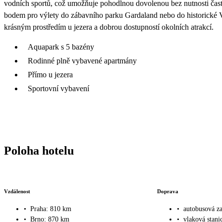
vodních sportů, což umožňuje pohodlnou dovolenou bez nutnosti čas
bodem pro výlety do zábavního parku Gardaland nebo do historické 
krásným prostředím u jezera a dobrou dostupností okolních atrakcí.
Aquapark s 5 bazény
Rodinné plně vybavené apartmány
Přímo u jezera
Sportovní vybavení
Poloha hotelu
Vzdálenost
Doprava
•
Praha: 810 km
•
autobusová z
•
Brno: 870 km
•
vlaková stani