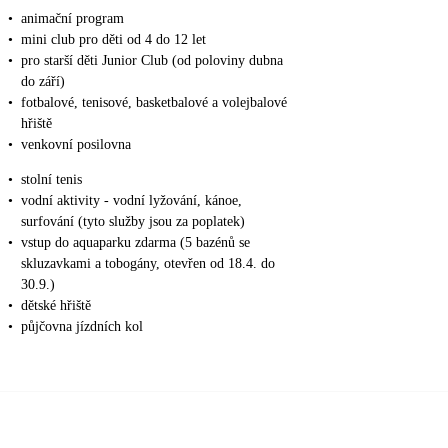
•
animační program
•
mini club pro děti od 4 do 12 let
•
pro starší děti Junior Club (od poloviny dubna
do září)
•
fotbalové, tenisové, basketbalové a volejbalové
hřiště
•
venkovní posilovna
•
stolní tenis
•
vodní aktivity - vodní lyžování, kánoe,
surfování (tyto služby jsou za poplatek)
•
vstup do aquaparku zdarma (5 bazénů se
skluzavkami a tobogány, otevřen od 18.4. do
30.9.)
•
dětské hřiště
•
půjčovna jízdních kol