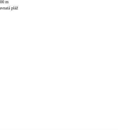
200 m
avnatá pláž