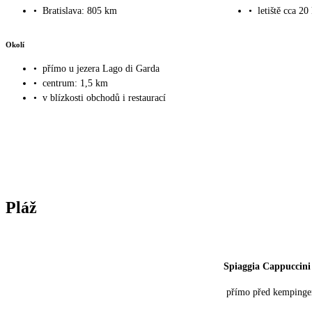
•
Bratislava: 805 km
•
letiště cca 20
Okolí
•
přímo u jezera Lago di Garda
•
centrum: 1,5 km
•
v blízkosti obchodů i restaurací
Pláž
Spiaggia Cappuccini
přímo před kemping