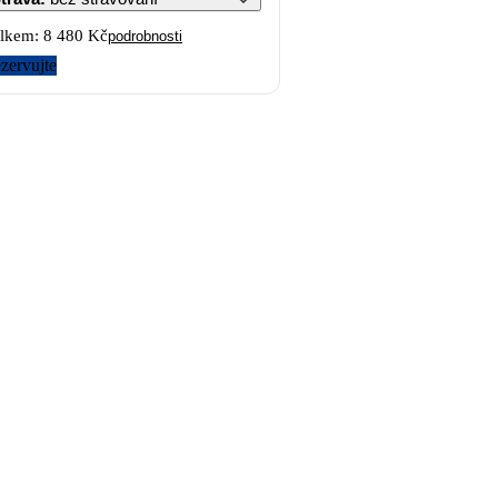
lkem:
8 480 Kč
podrobnosti
zervujte