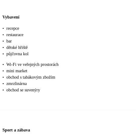
Vybavení
•
recepce
•
restaurace
•
bar
•
dětské hřiště
•
půjčovna kol
•
Wi-Fi ve veřejných prostorách
•
mini market
•
obchod s tabákovým zbožím
•
zmrzlinárna
•
obchod se suvenýry
Sport a zábava