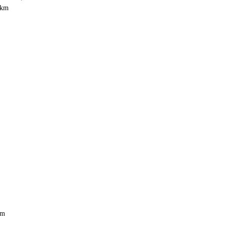
 km
em