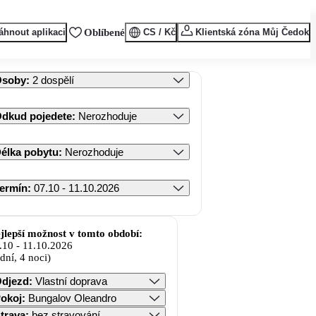
áhnout aplikaci
Oblíbené
CS / Kč
Klientská zóna Můj Čedok
Osoby
:
2 dospělí
dkud pojedete
:
Nerozhoduje
élka pobytu
:
Nerozhoduje
ermín
:
07.10 - 11.10.2026
jlepší možnost v tomto období:
.10
-
11.10.2026
 dní, 4 noci)
djezd
:
Vlastní doprava
okoj
:
Bungalov Oleandro
trava
:
bez stravování