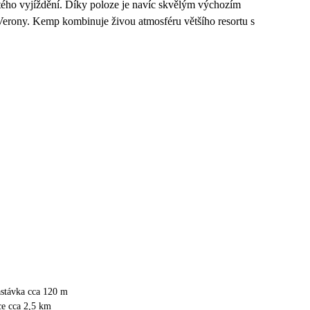
tého vyjíždění. Díky poloze je navíc skvělým výchozím
Verony. Kemp kombinuje živou atmosféru většího resortu s
astávka cca 120 m
ce cca 2,5 km