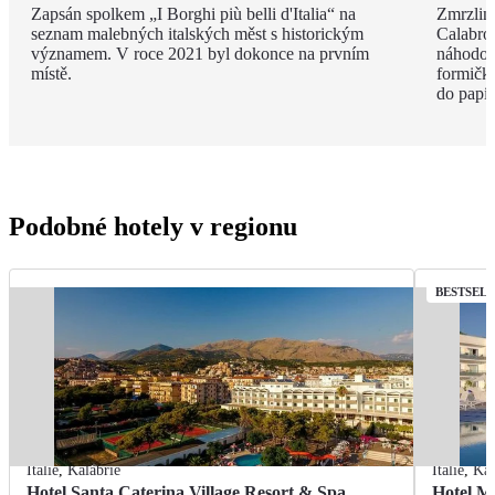
Zapsán spolkem „I Borghi più belli d'Italia“ na
Zmrzlina
seznam malebných italských měst s historickým
Calabro,
významem. V roce 2021 byl dokonce na prvním
náhodou.
místě.
formičky
do papír
Podobné hotely v regionu
BESTSEL
Itálie
,
Kalábrie
Itálie
,
Kal
Hotel Santa Caterina Village Resort & Spa
Hotel M