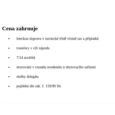
Cena zahrnuje
leteckou dopravu v turistické třídě včetně tax a příplatků
transfery v cíli zájezdu
7/14 noclehů
stravování v rozsahu uvedeném u ubytovacího zařízení
služby delegáta
pojištění dle zák. č. 159/99 Sb.