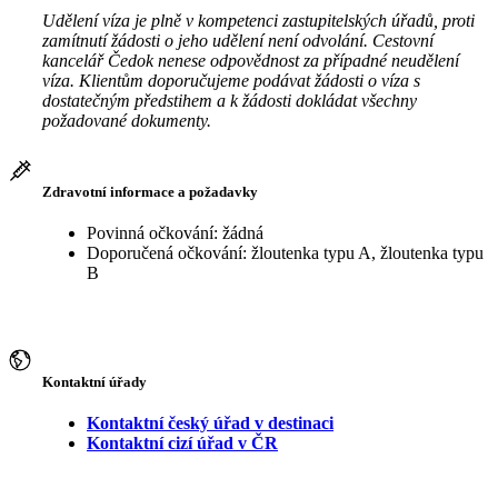
Udělení víza je plně v kompetenci zastupitelských úřadů, proti
zamítnutí žádosti o jeho udělení není odvolání. Cestovní
kancelář Čedok nenese odpovědnost za případné neudělení
víza. Klientům doporučujeme podávat žádosti o víza s
dostatečným předstihem a k žádosti dokládat všechny
požadované dokumenty.
Zdravotní informace a požadavky
Povinná očkování: žádná
Doporučená očkování: žloutenka typu A, žloutenka typu
B
Kontaktní úřady
Kontaktní český úřad v destinaci
Kontaktní cizí úřad v ČR