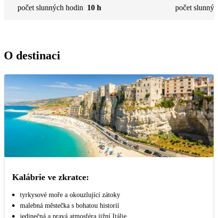
počet slunných hodin
10 h
počet slunnýc
O destinaci
Kalábrie ve zkratce:
tyrkysové moře a okouzlující zátoky
malebná městečka s bohatou historií
jedinečná a pravá atmosféra jižní Itálie