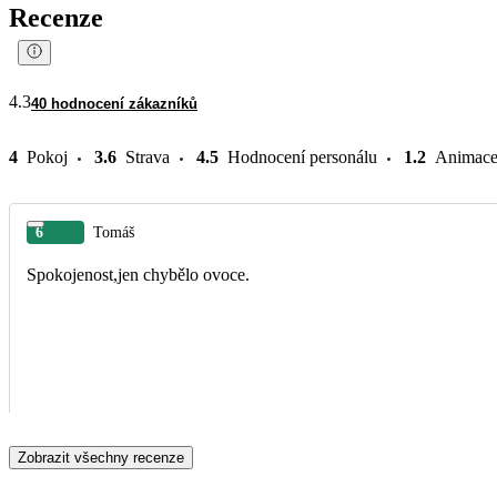
Recenze
4.3
40 hodnocení zákazníků
4
Pokoj
3.6
Strava
4.5
Hodnocení personálu
1.2
Animac
6
Tomáš
Spokojenost,jen chybělo ovoce.
Zobrazit všechny recenze