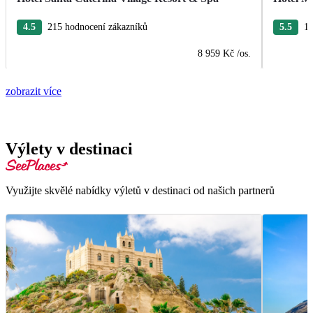
4.5
215 hodnocení zákazníků
5.5
10
8 959 Kč
/os.
zobrazit více
Výlety v destinaci
Využijte skvělé nabídky výletů v destinaci od našich partnerů