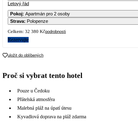
Letový řád
Pokoj
:
Apartmán pro 2 osoby
Strava
:
Polopenze
Celkem:
32 380 Kč
podrobnosti
Rezervujte
uložit do oblíbených
Proč si vybrat tento hotel
Pouze u Čedoku
Přátelská atmosféra
Malebná pláž na úpatí útesu
Kyvadlová doprava na pláž zdarma