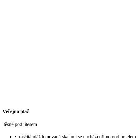
Veřejná pláž
těsně pod útesem
•
písčitá pláž lemovaná skalami se nachází přímo pod hotelem