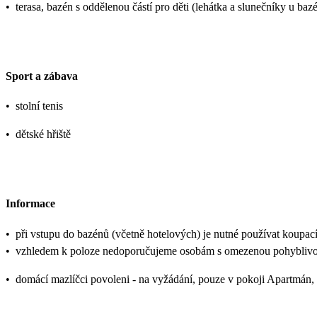
•
terasa, bazén s oddělenou částí pro děti (lehátka a slunečníky u ba
Sport a zábava
•
stolní tenis
•
dětské hřiště
Informace
•
při vstupu do bazénů (včetně hotelových) je nutné používat koupací
•
vzhledem k poloze nedoporučujeme osobám s omezenou pohyblivo
•
domácí mazlíčci povoleni - na vyžádání, pouze v pokoji Apartmán