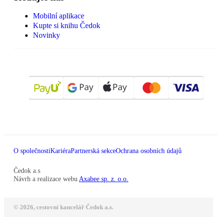
Mobilní aplikace
Kupte si knihu Čedok
Novinky
O společnosti
Kariéra
Partnerská sekce
Ochrana osobních údajů
Čedok a.s
Návrh a realizace webu
Axabee sp. z. o.o.
© 2026, cestovní kancelář Čedok a.s.