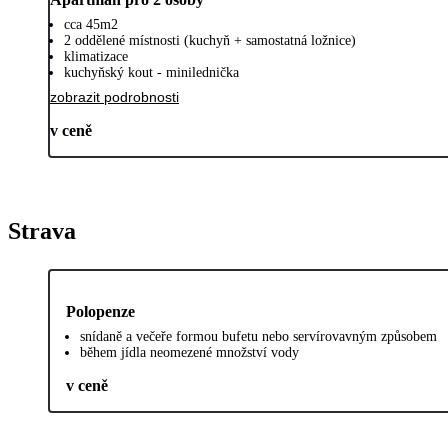
cca 45m2
2 oddělené místnosti (kuchyň + samostatná ložnice)
klimatizace
kuchyňský kout - minilednička
zobrazit podrobnosti
v ceně
Strava
Polopenze
snídaně a večeře formou bufetu nebo servírovavným způsobem
během jídla neomezené množství vody
v ceně