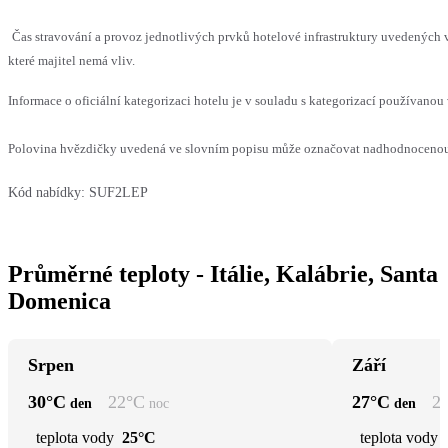
Čas stravování a provoz jednotlivých prvků hotelové infrastruktury uvedenýc
které majitel nemá vliv.
Informace o oficiální kategorizaci hotelu je v souladu s kategorizací používanou 
Polovina hvězdičky uvedená ve slovním popisu může označovat nadhodnocenou n
Kód nabídky:
SUF2LEP
Průměrné teploty - Itálie, Kalábrie, Santa
Domenica
Srpen
Září
30
°C
22
°C
27
°C
2
den
noc
den
teplota vody
25°C
teplota vody