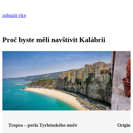
zobrazit více
Proč byste měli navštívit Kalábrii
Tropea – perla Tyrhénského moře
Originá