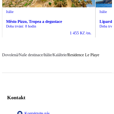
Itálie
Itálie
Město Pizzo, Tropea a degustace
Liparsk
Doba trvání
:
8 hodin
Doba trvá
1 455 Kč
/os.
Dovolená
/
Naše destinace
/
Itálie
/
Kalábrie
/
Residence Le Playe
Kontakt
Kontaktujte nás