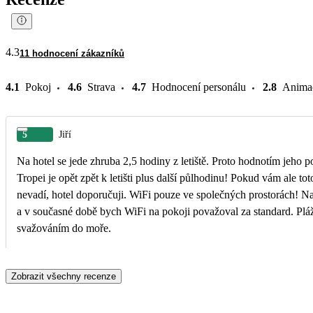
4.3
11 hodnocení zákazníků
4.1
Pokoj
4.6
Strava
4.7
Hodnocení personálu
2.8
Anima
5
Jiří
Na hotel se jede zhruba 2,5 hodiny z letiště. Proto hodnotím jeho 
Tropei je opět zpět k letišti plus další půlhodinu! Pokud vám ale to
nevadí, hotel doporučuji. WiFi pouze ve společných prostorách! N
a v současné době bych WiFi na pokoji považoval za standard. Plá
svažováním do moře.
Zobrazit všechny recenze