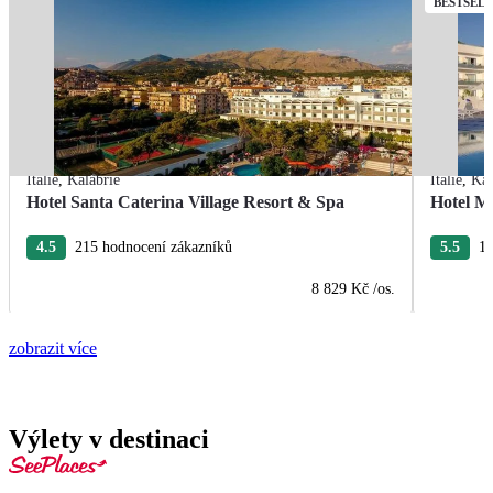
BESTSEL
Itálie
,
Kalábrie
Itálie
,
Kal
Hotel Santa Caterina Village Resort & Spa
Hotel M
4.5
215 hodnocení zákazníků
5.5
10
8 829 Kč
/os.
zobrazit více
Výlety v destinaci