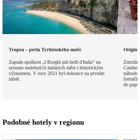
Tropea – perla Tyrhénského moře
Originá
Zapsán spolkem „I Borghi più belli d'Italia“ na
Zmrzlina
seznam malebných italských měst s historickým
Calabro,
významem. V roce 2021 byl dokonce na prvním
náhodou.
místě.
formičky
do papír
Podobné hotely v regionu