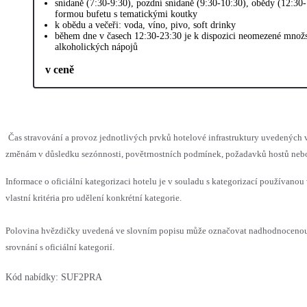
snídaně (7:30-9:30), pozdní snídaně (9:30-10:30), obědy (12:30-
formou bufetu s tematickými koutky
k obědu a večeři: voda, víno, pivo, soft drinky
během dne v časech 12:30-23:30 je k dispozici neomezené množs
alkoholických nápojů
v ceně
Čas stravování a provoz jednotlivých prvků hotelové infrastruktury uvedenýc
změnám v důsledku sezónnosti, povětrnostních podmínek, požadavků hostů nebo v
Informace o oficiální kategorizaci hotelu je v souladu s kategorizací používanou
vlastní kritéria pro udělení konkrétní kategorie.
Polovina hvězdičky uvedená ve slovním popisu může označovat nadhodnoceno
srovnání s oficiální kategorií.
Kód nabídky:
SUF2PRA