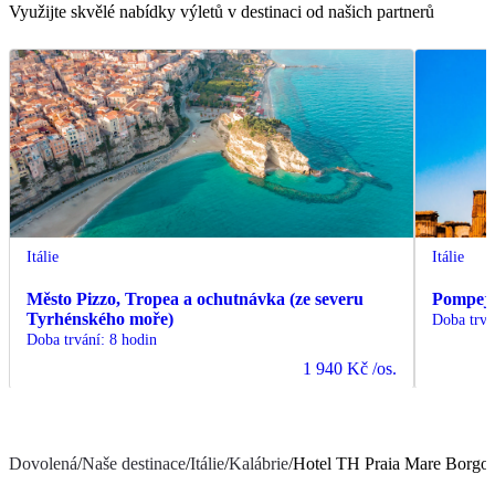
Využijte skvělé nabídky výletů v destinaci od našich partnerů
Itálie
Itálie
Město Pizzo, Tropea a ochutnávka (ze severu
Pompeje
Tyrhénského moře)
Doba trvá
Doba trvání
:
8 hodin
1 940 Kč
/os.
Dovolená
/
Naše destinace
/
Itálie
/
Kalábrie
/
Hotel TH Praia Mare Borgo 