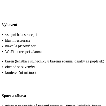
Vybavení
•
vstupní hala s recepcí
•
hlavní restaurace
•
hlavní a plážový bar
•
Wi-Fi na recepci zdarma
•
bazén (lehátka a slunečníky u bazénu zdarma, osušky za poplatek)
•
obchod se suvenýry
•
konferenční místnost
Sport a zábava
•
zdarma: nepravidelné večerní programy, fitness, kulečník, bocce