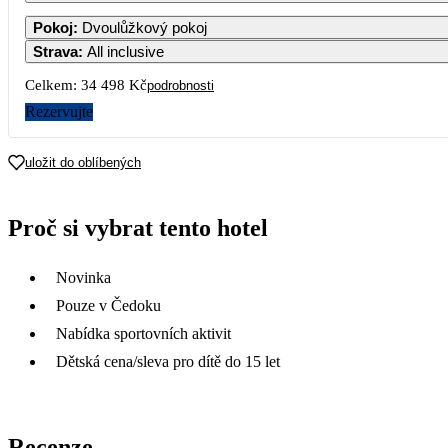
1
Pokoj
:
Dvoulůžkový pokoj
Strava
:
All inclusive
3
4
5
6
7
8
Celkem:
34 498 Kč
podrobnosti
Rezervujte
10
11
12
13
14
15
uložit do oblíbených
17
18
19
20
21
22
17 249
Proč si vybrat tento hotel
24
25
26
27
28
29
17 249
Novinka
31
Pouze v Čedoku
Nabídka sportovních aktivit
Dětská cena/sleva pro dítě do 15 let
Recenze