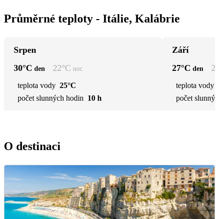
Průměrné teploty - Itálie, Kalábrie
Srpen
Září
30
°C
22
°C
27
°C
2
den
noc
den
teplota vody
25°C
teplota vody
počet slunných hodin
10 h
počet slunnýc
O destinaci