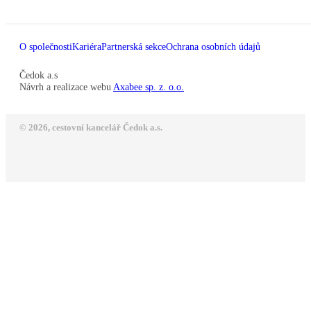
O společnosti
Kariéra
Partnerská sekce
Ochrana osobních údajů
Čedok a.s
Návrh a realizace webu
Axabee sp. z. o.o.
© 2026, cestovní kancelář Čedok a.s.