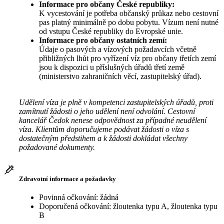
Informace pro občany České republiky:
K vycestování je potřeba občanský průkaz nebo cestovní
pas platný minimálně po dobu pobytu. Vízum není nutné
od vstupu České republiky do Evropské unie.
Informace pro občany ostatních zemí:
Údaje o pasových a vízových požadavcích včetně
přibližných lhůt pro vyřízení víz pro občany třetích zemí
jsou k dispozici u příslušných úřadů třetí země
(ministerstvo zahraničních věcí, zastupitelský úřad).
Udělení víza je plně v kompetenci zastupitelských úřadů, proti
zamítnutí žádosti o jeho udělení není odvolání. Cestovní
kancelář Čedok nenese odpovědnost za případné neudělení
víza. Klientům doporučujeme podávat žádosti o víza s
dostatečným předstihem a k žádosti dokládat všechny
požadované dokumenty.
Zdravotní informace a požadavky
Povinná očkování: žádná
Doporučená očkování: žloutenka typu A, žloutenka typu
B