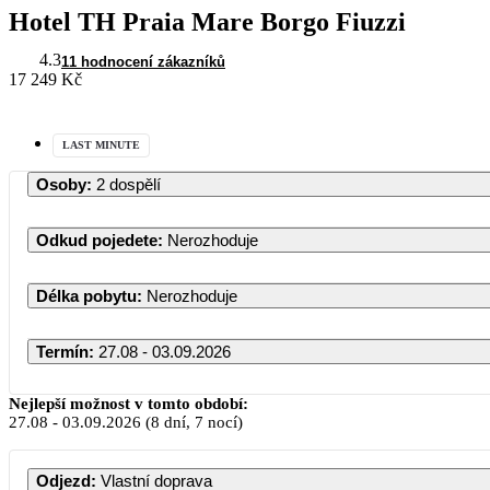
Hotel TH Praia Mare Borgo Fiuzzi
4.3
11 hodnocení zákazníků
17 249 Kč
LAST MINUTE
Osoby
:
2 dospělí
Odkud pojedete
:
Nerozhoduje
Délka pobytu
:
Nerozhoduje
Termín
:
27.08 - 03.09.2026
Srpen 2026
Nejlepší možnost v tomto období:
27.08
-
03.09.2026
(8 dní, 7 nocí)
PO
ÚT
ST
ČT
PÁ
SO
Odjezd
:
Vlastní doprava