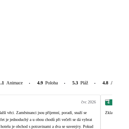
1.1
Animace
4.9
Poloha
5.3
Pláž
4.8
Atrakce v
čvc 2026
4
Dag
lší věci. Zaměstnanci jsou příjemní, poradí, snaží se
Zklamáním bylo
fet je jednoduchý a u obou chodů při večeři se dá vybrat
 hotelu je obchod s potravinami a dva se suvenýry. Pokud