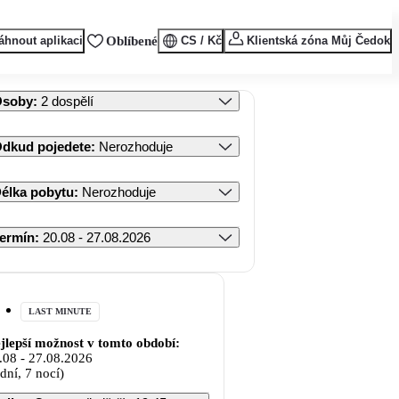
áhnout aplikaci
Oblíbené
CS / Kč
Klientská zóna Můj Čedok
Osoby
:
2 dospělí
dkud pojedete
:
Nerozhoduje
élka pobytu
:
Nerozhoduje
ermín
:
20.08 - 27.08.2026
LAST MINUTE
jlepší možnost v tomto období:
.08
-
27.08.2026
 dní, 7 nocí)