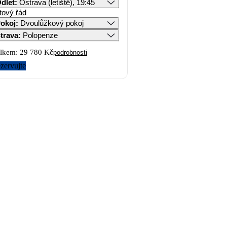
dlet
:
Ostrava (letiště), 19:45
tový řád
okoj
:
Dvoulůžkový pokoj
trava
:
Polopenze
lkem:
29 780 Kč
podrobnosti
zervujte