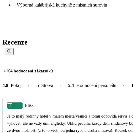
Výborná kalábrijská kuchyně z místních surovin
Recenze
5.1
64 hodnocení zákazníků
4.8
Pokoj
5
Strava
5.4
Hodnocení personálu
5
Eliška
Je to malý rodinný hotel v malém městě/vesnici a tomu odpovídá servis a da
vyhovět, ale ne vždy umí anglicky. Úklid probíhá každý den, snídaňový bu
ze dvou možností (z toho většinou jedna ryba a druhá masová). Kousek od