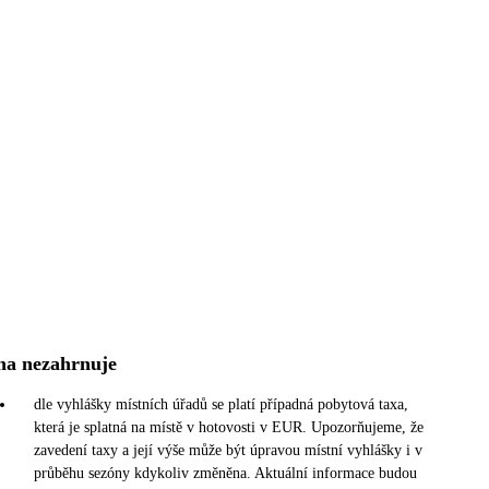
na nezahrnuje
dle vyhlášky místních úřadů se platí případná pobytová taxa,
která je splatná na místě v hotovosti v EUR. Upozorňujeme, že
zavedení taxy a její výše může být úpravou místní vyhlášky i v
průběhu sezóny kdykoliv změněna. Aktuální informace budou