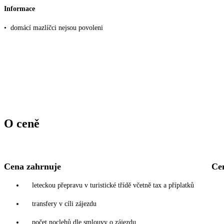
Informace
•
domácí mazlíčci nejsou povoleni
O ceně
Cena zahrnuje
Ce
leteckou přepravu v turistické třídě včetně tax a příplatků
transfery v cíli zájezdu
počet noclehů dle smlouvy o zájezdu