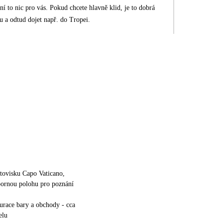
ní to nic pro vás. Pokud chcete hlavně klid, je to dobrá
u a odtud dojet např. do Tropei.
etovisku Capo Vaticano,
bornou polohu pro poznání
aurace bary a obchody - cca
elu