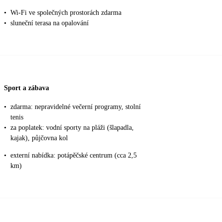
•
Wi-Fi ve společných prostorách zdarma
•
sluneční terasa na opalování
Sport a zábava
•
zdarma: nepravidelné večerní programy, stolní
tenis
•
za poplatek: vodní sporty na pláži (šlapadla,
kajak), půjčovna kol
•
externí nabídka: potápěčské centrum (cca 2,5
km)