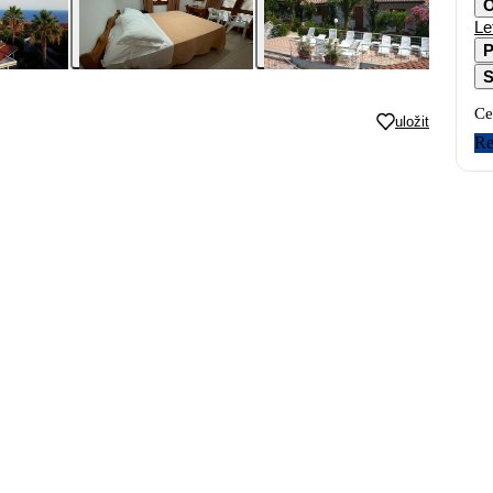
O
Le
P
S
Ce
uložit
Re