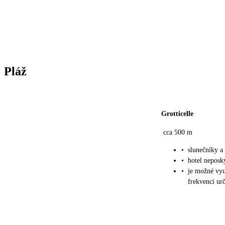
Pláž
Grotticelle
cca 500 m
•
slunečníky a 
•
hotel neposk
•
je možné vyu
frekvenci urč