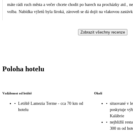
máte rádi ruch města a večer chcete chodit po barech na procházky atd., ne
volba. Nabídka výletů byla široká, zároveň se dá dojít na vlakovou zastávk
Zobrazit všechny recenze
Poloha hotelu
Vzdálenost od letiště
Okolí
•
Letiště Lamezia Terme - cca 70 km od
•
situované v l
hotelu
poskytuje vý
Kalábrie
•
nejbližší rest
300 m od hot