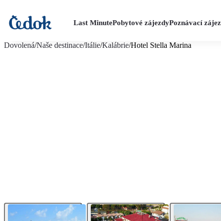
Last Minute
Pobytové zájezdy
Poznávací záje
více fotografií (11)
Dovolená
/
Naše destinace
/
Itálie
/
Kalábrie
/
Hotel Stella Marina