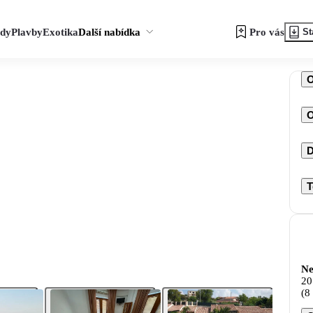
zdy
Plavby
Exotika
Další nabídka
Pro vás
St
O
D
T
Ne
20
(8