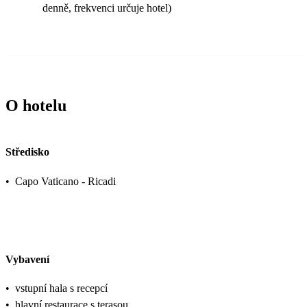
denně, frekvenci určuje hotel)
O hotelu
Středisko
•
Capo Vaticano - Ricadi
Vybavení
•
vstupní hala s recepcí
•
hlavní restaurace s terasou