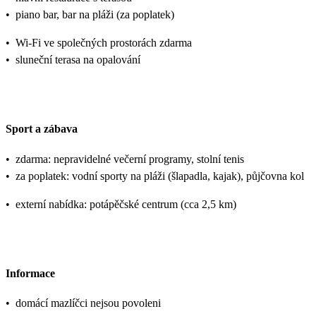
•
piano bar, bar na pláži (za poplatek)
•
Wi-Fi ve společných prostorách zdarma
•
sluneční terasa na opalování
Sport a zábava
•
zdarma: nepravidelné večerní programy, stolní tenis
•
za poplatek: vodní sporty na pláži (šlapadla, kajak), půjčovna kol
•
externí nabídka: potápěčské centrum (cca 2,5 km)
Informace
•
domácí mazlíčci nejsou povoleni