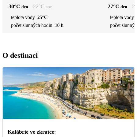
30
°C
22
°C
27
°C
2
den
noc
den
teplota vody
25°C
teplota vody
počet slunných hodin
10 h
počet slunnýc
O destinaci
Kalábrie ve zkratce: