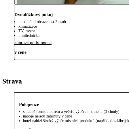
Dvoulůžkový pokoj
maximální obsazenost 2 osob
klimatizace
TV, trezor
minilednička
zobrazit podrobnosti
v ceně
Strava
Polopenze
snídaně formou bufetu a večeře výběrem z menu (3 chody)
nápoje nejsou zahrnuty v ceně
hotel nabízí široký výběr místních produktů (například kalábrijs