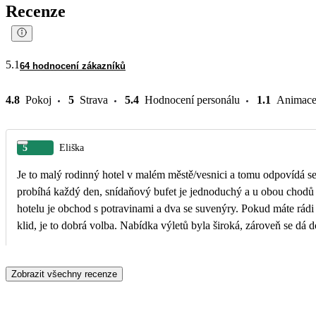
Recenze
5.1
64 hodnocení zákazníků
4.8
Pokoj
5
Strava
5.4
Hodnocení personálu
1.1
Animac
5
Eliška
Je to malý rodinný hotel v malém městě/vesnici a tomu odpovídá ser
probíhá každý den, snídaňový bufet je jednoduchý a u obou chodů 
hotelu je obchod s potravinami a dva se suvenýry. Pokud máte rádi 
klid, je to dobrá volba. Nabídka výletů byla široká, zároveň se dá 
Zobrazit všechny recenze