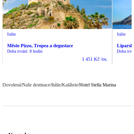
Itálie
Itálie
Město Pizzo, Tropea a degustace
Liparsk
Doba trvání
:
8 hodin
Doba trvá
1 451 Kč
/os.
Dovolená
/
Naše destinace
/
Itálie
/
Kalábrie
/
Hotel Stella Marina