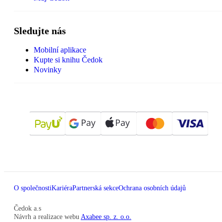
Sledujte nás
Mobilní aplikace
Kupte si knihu Čedok
Novinky
O společnosti
Kariéra
Partnerská sekce
Ochrana osobních údajů
Čedok a.s
Návrh a realizace webu
Axabee sp. z. o.o.