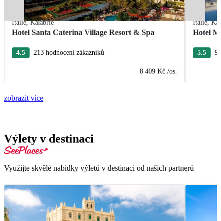
Itálie
,
Kalábrie
Itálie
,
Kal
Hotel Santa Caterina Village Resort & Spa
Hotel M
4.5
213 hodnocení zákazníků
5.5
96
8 409 Kč
/os.
zobrazit více
Výlety v destinaci
Využijte skvělé nabídky výletů v destinaci od našich partnerů