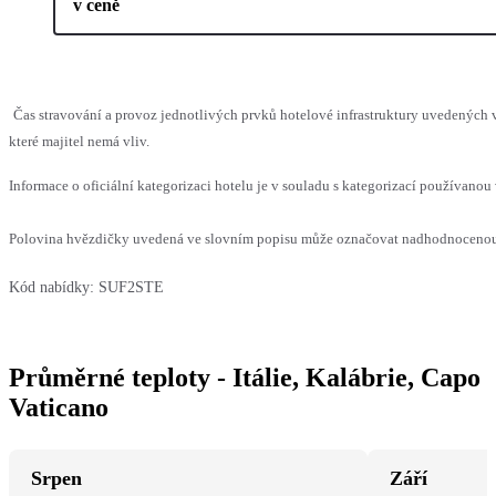
v ceně
Čas stravování a provoz jednotlivých prvků hotelové infrastruktury uvedenýc
které majitel nemá vliv.
Informace o oficiální kategorizaci hotelu je v souladu s kategorizací používanou 
Polovina hvězdičky uvedená ve slovním popisu může označovat nadhodnocenou n
Kód nabídky:
SUF2STE
Průměrné teploty - Itálie, Kalábrie, Capo
Vaticano
Srpen
Září