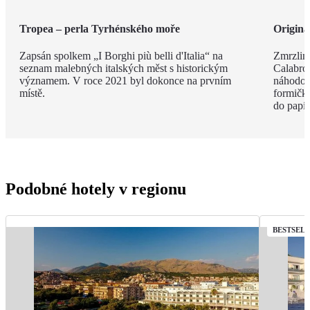
Tropea – perla Tyrhénského moře
Originá
Zapsán spolkem „I Borghi più belli d'Italia“ na
Zmrzlina
seznam malebných italských měst s historickým
Calabro,
významem. V roce 2021 byl dokonce na prvním
náhodou.
místě.
formičky
do papír
Podobné hotely v regionu
BESTSEL