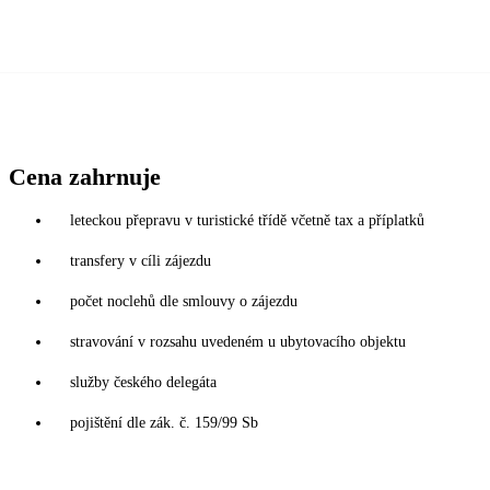
Cena zahrnuje
leteckou přepravu v turistické třídě včetně tax a příplatků
transfery v cíli zájezdu
počet noclehů dle smlouvy o zájezdu
stravování v rozsahu uvedeném u ubytovacího objektu
služby českého delegáta
pojištění dle zák. č. 159/99 Sb