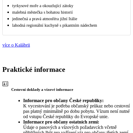
tyrkysové moře a okouzlující zátoky
malebná městečka s bohatou historií
jedinečná a pravá atmosféra jižní Itálie
lahodná regionální kuchyně s pikantním nádechem
více o Kalábrii
Praktické informace
Cestovní doklady a vízové informace
Informace pro občany České republiky:
K vycestování je potřeba občanský průkaz nebo cestovní
pas platný minimálně po dobu pobytu. Vízum není nutné
od vstupu České republiky do Evropské unie.
Informace pro občany ostatních zemí:
Údaje o pasových a vízových požadavcích včetně
přibližných lhůt pro vyřízení víz pro občany třetích zemí