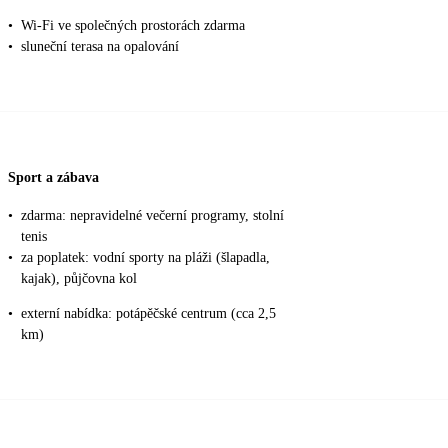
•
Wi-Fi ve společných prostorách zdarma
•
sluneční terasa na opalování
Sport a zábava
•
zdarma: nepravidelné večerní programy, stolní
tenis
•
za poplatek: vodní sporty na pláži (šlapadla,
kajak), půjčovna kol
•
externí nabídka: potápěčské centrum (cca 2,5
km)