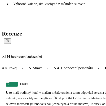
Výborná kalábrijská kuchyně z místních surovin
Recenze
5.1
64 hodnocení zákazníků
4.8
Pokoj
5
Strava
5.4
Hodnocení personálu
5
Eliška
Je to malý rodinný hotel v malém městě/vesnici a tomu odpovídá servis a da
vyhovět, ale ne vždy umí anglicky. Úklid probíhá každý den, snídaňový bu
ze dvou možností (z toho většinou jedna ryba a druhá masová). Kousek od