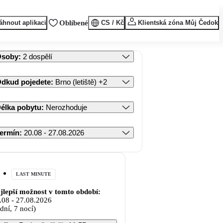
áhnout aplikaci
Oblíbené
CS / Kč
Klientská zóna Můj Čedok
Osoby
:
2 dospělí
dkud pojedete
:
Brno (letiště)
+2
élka pobytu
:
Nerozhoduje
ermín
:
20.08 - 27.08.2026
LAST MINUTE
jlepší možnost v tomto období:
.08
-
27.08.2026
 dní, 7 nocí)