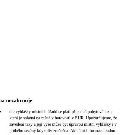
na nezahrnuje
dle vyhlášky místních úřadů se platí případná pobytová taxa,
která je splatná na místě v hotovosti v EUR. Upozorňujeme, že
zavedení taxy a její výše může být úpravou místní vyhlášky i v
průběhu sezóny kdykoliv změněna. Aktuální informace budou