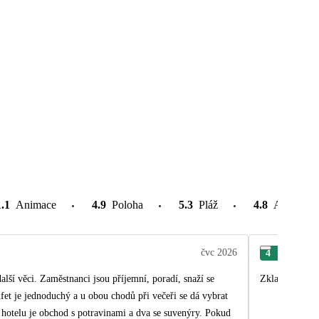
1.1
Animace
4.9
Poloha
5.3
Pláž
4.8
Atrakce v
čvc 2026
4
Dag
lší věci. Zaměstnanci jsou příjemní, poradí, snaží se
Zklamáním bylo
fet je jednoduchý a u obou chodů při večeři se dá vybrat
 hotelu je obchod s potravinami a dva se suvenýry. Pokud