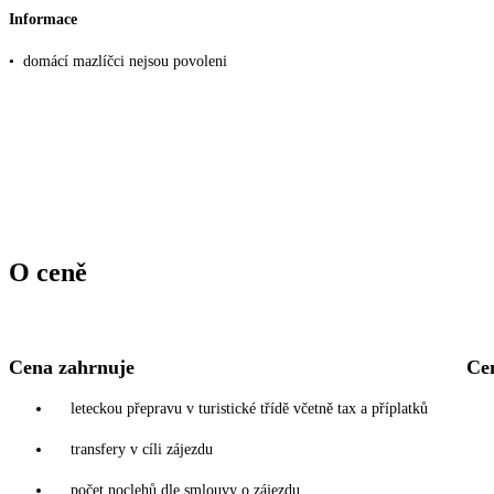
Informace
•
domácí mazlíčci nejsou povoleni
O ceně
Cena zahrnuje
Ce
leteckou přepravu v turistické třídě včetně tax a příplatků
transfery v cíli zájezdu
počet noclehů dle smlouvy o zájezdu