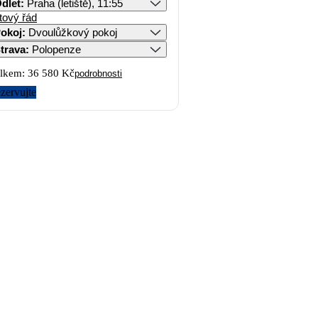
dlet
:
Praha (letiště), 11:55
tový řád
okoj
:
Dvoulůžkový pokoj
trava
:
Polopenze
lkem:
36 580 Kč
podrobnosti
zervujte