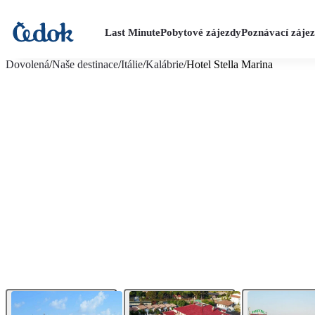
Last Minute
Pobytové zájezdy
Poznávací záje
více fotografií (11)
Dovolená
/
Naše destinace
/
Itálie
/
Kalábrie
/
Hotel Stella Marina