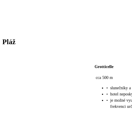
Pláž
Grotticelle
cca 500 m
•
slunečníky a 
•
hotel neposk
•
je možné vyu
frekvenci urč