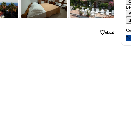
O
Le
P
S
Ce
uložit
Re