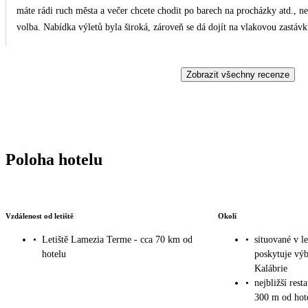
máte rádi ruch města a večer chcete chodit po barech na procházky atd., ne
volba. Nabídka výletů byla široká, zároveň se dá dojít na vlakovou zastávk
Zobrazit všechny recenze
Poloha hotelu
Vzdálenost od letiště
Okolí
•
Letiště Lamezia Terme - cca 70 km od
•
situované v l
hotelu
poskytuje vý
Kalábrie
•
nejbližší rest
300 m od hot