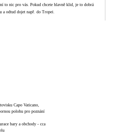
ní to nic pro vás. Pokud chcete hlavně klid, je to dobrá
u a odtud dojet např. do Tropei.
etovisku Capo Vaticano,
bornou polohu pro poznání
aurace bary a obchody - cca
elu