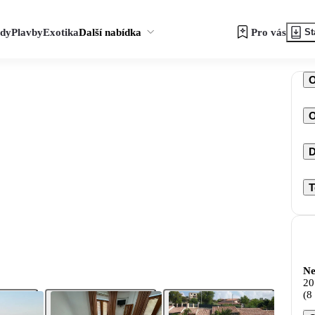
zdy
Plavby
Exotika
Další nabídka
Pro vás
St
O
D
T
Ne
20
(8