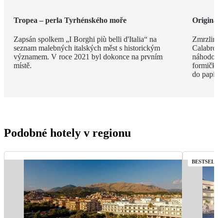
Tropea – perla Tyrhénského moře
Originá
Zapsán spolkem „I Borghi più belli d'Italia“ na
Zmrzlina
seznam malebných italských měst s historickým
Calabro,
významem. V roce 2021 byl dokonce na prvním
náhodou.
místě.
formičky
do papír
Podobné hotely v regionu
BESTSEL