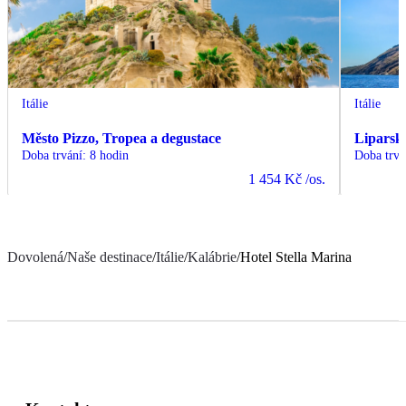
Itálie
Itálie
Město Pizzo, Tropea a degustace
Liparsk
Doba trvání
:
8 hodin
Doba trvá
1 454 Kč
/os.
Dovolená
/
Naše destinace
/
Itálie
/
Kalábrie
/
Hotel Stella Marina