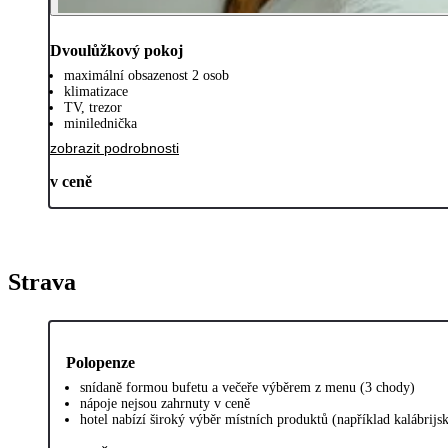
Dvoulůžkový pokoj
maximální obsazenost 2 osob
klimatizace
TV, trezor
minilednička
zobrazit podrobnosti
v ceně
Strava
Polopenze
snídaně formou bufetu a večeře výběrem z menu (3 chody)
nápoje nejsou zahrnuty v ceně
hotel nabízí široký výběr místních produktů (například kalábrijs