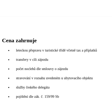
Cena zahrnuje
leteckou přepravu v turistické třídě včetně tax a příplatků
transfery v cíli zájezdu
počet noclehů dle smlouvy o zájezdu
stravování v rozsahu uvedeném u ubytovacího objektu
služby českého delegáta
pojištění dle zák. č. 159/99 Sb