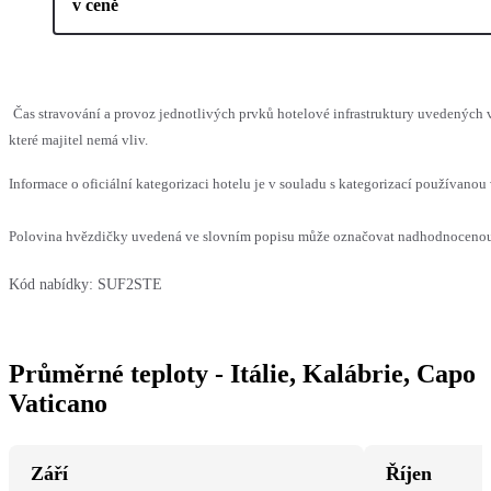
v ceně
Čas stravování a provoz jednotlivých prvků hotelové infrastruktury uvedenýc
které majitel nemá vliv.
Informace o oficiální kategorizaci hotelu je v souladu s kategorizací používanou 
Polovina hvězdičky uvedená ve slovním popisu může označovat nadhodnocenou n
Kód nabídky:
SUF2STE
Průměrné teploty - Itálie, Kalábrie, Capo
Vaticano
Září
Říjen