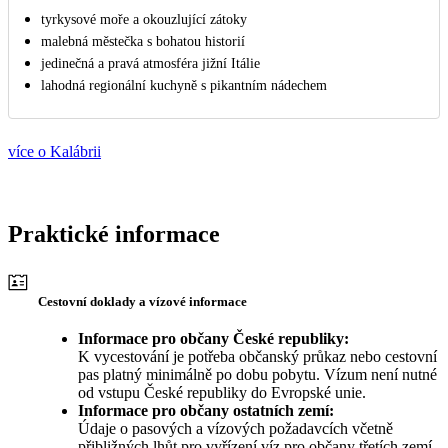
tyrkysové moře a okouzlující zátoky
malebná městečka s bohatou historií
jedinečná a pravá atmosféra jižní Itálie
lahodná regionální kuchyně s pikantním nádechem
více o Kalábrii
Praktické informace
Cestovní doklady a vízové informace
Informace pro občany České republiky:
K vycestování je potřeba občanský průkaz nebo cestovní
pas platný minimálně po dobu pobytu. Vízum není nutné
od vstupu České republiky do Evropské unie.
Informace pro občany ostatních zemí:
Údaje o pasových a vízových požadavcích včetně
přibližných lhůt pro vyřízení víz pro občany třetích zemí