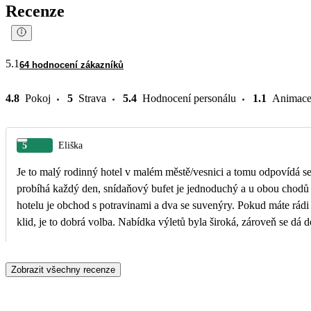
Recenze
5.1
64 hodnocení zákazníků
4.8
Pokoj
5
Strava
5.4
Hodnocení personálu
1.1
Animac
5
Eliška
Je to malý rodinný hotel v malém městě/vesnici a tomu odpovídá ser
probíhá každý den, snídaňový bufet je jednoduchý a u obou chodů 
hotelu je obchod s potravinami a dva se suvenýry. Pokud máte rádi 
klid, je to dobrá volba. Nabídka výletů byla široká, zároveň se dá 
Zobrazit všechny recenze