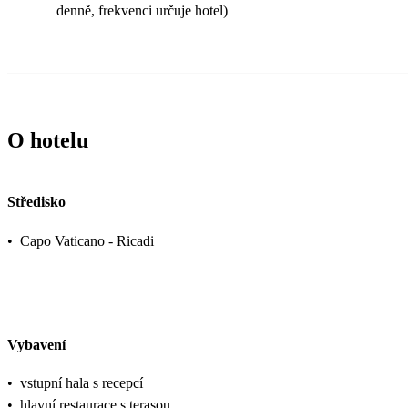
denně, frekvenci určuje hotel)
O hotelu
Středisko
•
Capo Vaticano - Ricadi
Vybavení
•
vstupní hala s recepcí
•
hlavní restaurace s terasou