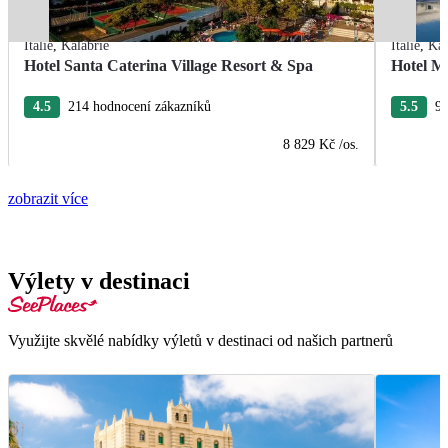
Itálie
,
Kalábrie
Itálie
,
Kal
Hotel Santa Caterina Village Resort & Spa
Hotel M
4.5
214 hodnocení zákazníků
5.5
99
8 829 Kč
/os.
zobrazit více
Výlety v destinaci
Využijte skvělé nabídky výletů v destinaci od našich partnerů