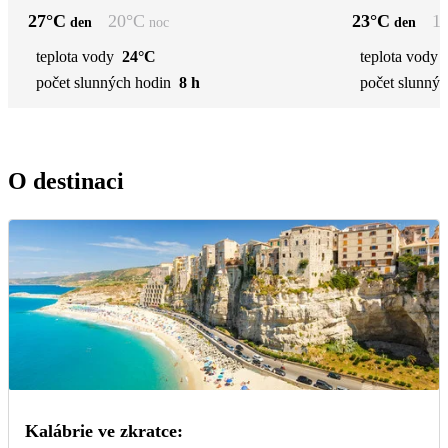
27
°C
20
°C
23
°C
1
den
noc
den
teplota vody
24°C
teplota vody
počet slunných hodin
8 h
počet slunnýc
O destinaci
Kalábrie ve zkratce: