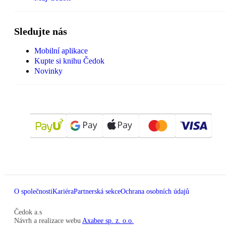
Sledujte nás
Mobilní aplikace
Kupte si knihu Čedok
Novinky
O společnosti
Kariéra
Partnerská sekce
Ochrana osobních údajů
Čedok a.s
Návrh a realizace webu
Axabee sp. z. o.o.