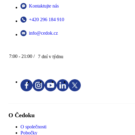
Kontaktujte nás
+420 296 184 910
info@cedok.cz
7:00 - 21:00 /
7 dní v týdnu
O Čedoku
O společnosti
Pobočky