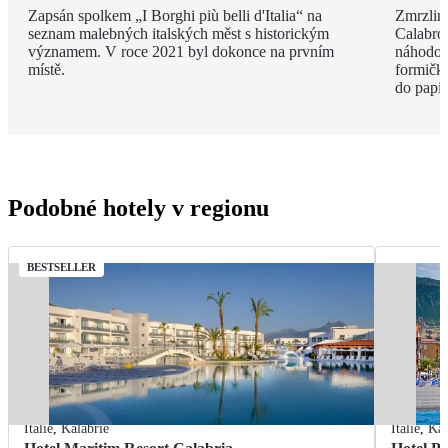
Zapsán spolkem „I Borghi più belli d'Italia“ na
Zmrzlina
seznam malebných italských měst s historickým
Calabro,
významem. V roce 2021 byl dokonce na prvním
náhodou.
místě.
formičky
do papír
Podobné hotely v regionu
BESTSELLER
Itálie
,
Kalábrie
Itálie
,
Kal