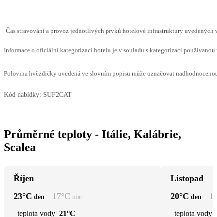
Čas stravování a provoz jednotlivých prvků hotelové infrastruktury uvedených
Informace o oficiální kategorizaci hotelu je v souladu s kategorizací používanou 
Polovina hvězdičky uvedená ve slovním popisu může označovat nadhodnocenou n
Kód nabídky:
SUF2CAT
Průměrné teploty - Itálie, Kalábrie,
Scalea
Říjen
Listopad
23
°C
17
°C
20
°C
1
den
noc
den
teplota vody
21°C
teplota vody