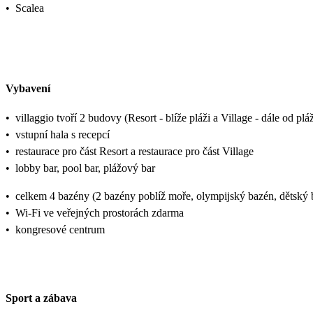
•
Scalea
Vybavení
•
villaggio tvoří 2 budovy (Resort - blíže pláži a Village - dále od p
•
vstupní hala s recepcí
•
restaurace pro část Resort a restaurace pro část Village
•
lobby bar, pool bar, plážový bar
•
celkem 4 bazény (2 bazény poblíž moře, olympijský bazén, dětský 
•
Wi-Fi ve veřejných prostorách zdarma
•
kongresové centrum
Sport a zábava