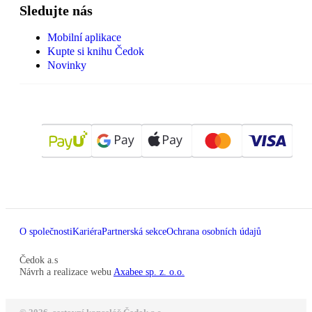
Sledujte nás
Mobilní aplikace
Kupte si knihu Čedok
Novinky
O společnosti
Kariéra
Partnerská sekce
Ochrana osobních údajů
Čedok a.s
Návrh a realizace webu
Axabee sp. z. o.o.