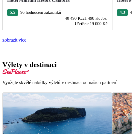
Hotel Maritim Resort Calabria
Hotel Pa
5.5
96 hodnocení zákazníků
4.3
48
40 490 Kč
21 490 Kč
/os.
Ušetřete
19 000 Kč
zobrazit více
Výlety v destinaci
Využijte skvělé nabídky výletů v destinaci od našich partnerů