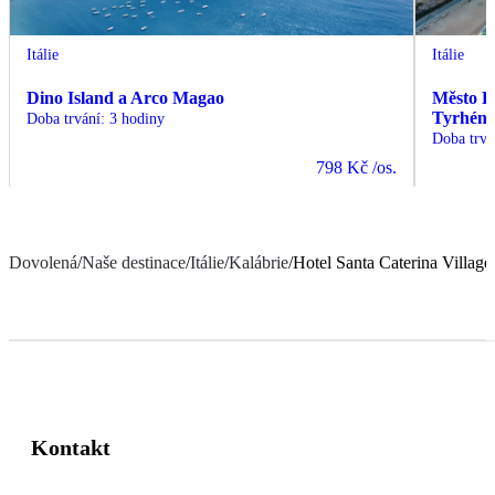
Itálie
Itálie
Dino Island a Arco Magao
Město Pi
Tyrhéns
Doba trvání
:
3 hodiny
Doba trvá
798 Kč
/os.
Dovolená
/
Naše destinace
/
Itálie
/
Kalábrie
/
Hotel Santa Caterina Villag
Kontakt