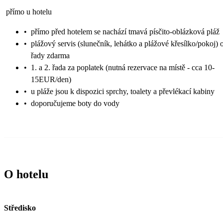
přímo u hotelu
•
přímo před hotelem se nachází tmavá písčito-oblázková pláž
•
plážový servis (slunečník, lehátko a plážové křesílko/pokoj) 
řady zdarma
•
1. a 2. řada za poplatek (nutná rezervace na místě - cca 10-
15EUR/den)
•
u pláže jsou k dispozici sprchy, toalety a převlékací kabiny
•
doporučujeme boty do vody
O hotelu
Středisko