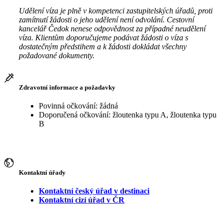
Udělení víza je plně v kompetenci zastupitelských úřadů, proti
zamítnutí žádosti o jeho udělení není odvolání. Cestovní
kancelář Čedok nenese odpovědnost za případné neudělení
víza. Klientům doporučujeme podávat žádosti o víza s
dostatečným předstihem a k žádosti dokládat všechny
požadované dokumenty.
Zdravotní informace a požadavky
Povinná očkování: žádná
Doporučená očkování: žloutenka typu A, žloutenka typu
B
Kontaktní úřady
Kontaktní český úřad v destinaci
Kontaktní cizí úřad v ČR