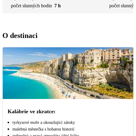
počet slunných hodin
7 h
počet slunnýc
O destinaci
Kalábrie ve zkratce:
tyrkysové moře a okouzlující zátoky
malebná městečka s bohatou historií
jedinečná a pravá atmosféra jižní Itálie