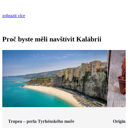
zobrazit více
Proč byste měli navštívit Kalábrii
Tropea – perla Tyrhénského moře
Originá