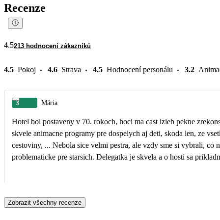
Recenze
4.5
213 hodnocení zákazníků
4.5
Pokoj
4.6
Strava
4.5
Hodnocení personálu
3.2
Anima
3
Mária
Hotel bol postaveny v 70. rokoch, hoci ma cast izieb pekne zrekons
skvele animacne programy pre dospelych aj deti, skoda len, ze vsetk
cestoviny, ... Nebola sice velmi pestra, ale vzdy sme si vybrali,
problematicke pre starsich. Delegatka je skvela a o hosti sa prikla
Zobrazit všechny recenze