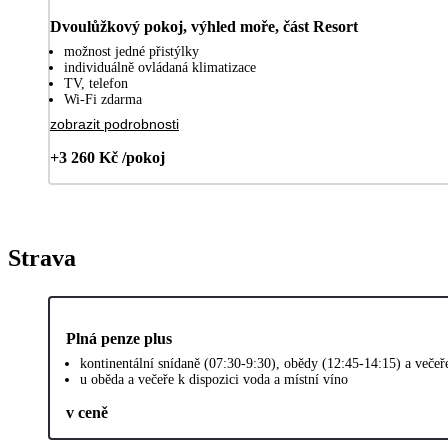
Dvoulůžkový pokoj, výhled moře, část Resort
možnost jedné přistýlky
individuálně ovládaná klimatizace
TV, telefon
Wi-Fi zdarma
zobrazit podrobnosti
+3 260 Kč /pokoj
Strava
Plná penze plus
kontinentální snídaně (07:30-9:30), obědy (12:45-14:15) a veče
u oběda a večeře k dispozici voda a místní víno
v ceně