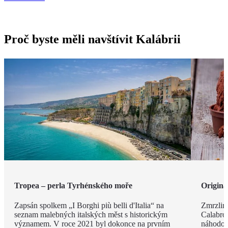
Proč byste měli navštívit Kalábrii
Tropea – perla Tyrhénského moře
Originá
Zapsán spolkem „I Borghi più belli d'Italia“ na
Zmrzlina
seznam malebných italských měst s historickým
Calabro,
významem. V roce 2021 byl dokonce na prvním
náhodou.