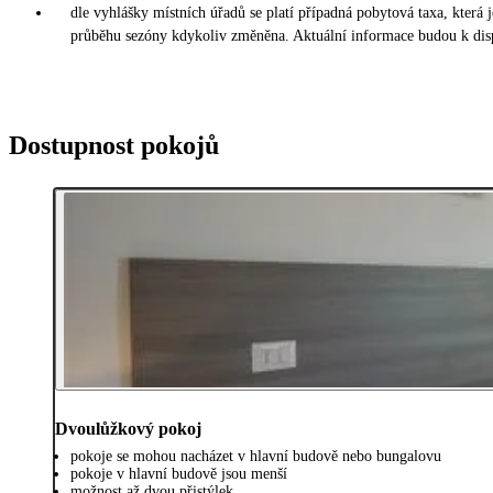
dle vyhlášky místních úřadů se platí případná pobytová taxa, která
průběhu sezóny kdykoliv změněna. Aktuální informace budou k disp
Dostupnost pokojů
Dvoulůžkový pokoj
pokoje se mohou nacházet v hlavní budově nebo bungalovu
pokoje v hlavní budově jsou menší
možnost až dvou přistýlek