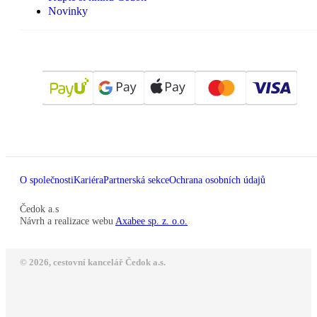
Novinky
O společnosti
Kariéra
Partnerská sekce
Ochrana osobních údajů
Čedok a.s
Návrh a realizace webu
Axabee sp. z. o.o.
© 2026, cestovní kancelář Čedok a.s.