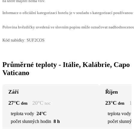
na které majitel nemá vliv.
Informace o oficiální kategorizaci hotelu je v souladu s kategorizací používanou 
Polovina hvězdičky uvedená ve slovním popisu může označovat nadhodnocenou n
Kód nabídky:
SUF2COS
Průměrné teploty - Itálie, Kalábrie, Capo
Vaticano
Září
Říjen
27
°C
20
°C
23
°C
1
den
noc
den
teplota vody
24°C
teplota vody
počet slunných hodin
8 h
počet slunnýc