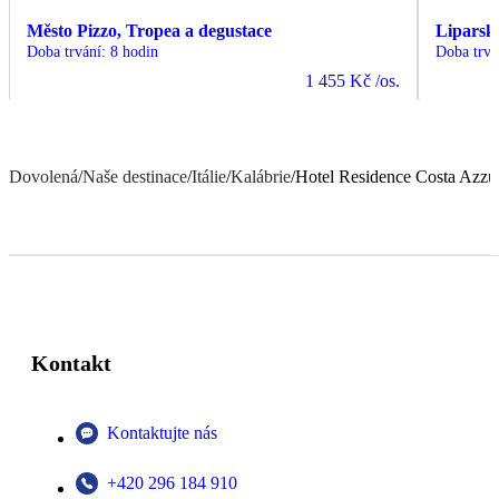
Město Pizzo, Tropea a degustace
Liparsk
Doba trvání
:
8 hodin
Doba trvá
1 455 Kč
/os.
Dovolená
/
Naše destinace
/
Itálie
/
Kalábrie
/
Hotel Residence Costa Azzu
Kontakt
Kontaktujte nás
+420 296 184 910