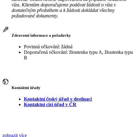
víza. Klientům doporučujeme podávat žádosti o víza s
dostatečným předstihem a k žádosti dokládat všechny
požadované dokumenty.
Zdravotní informace a požadavky
Povinná očkování: žádná
Doporučená očkování: žloutenka typu A, žloutenka typu
B
Kontaktní úřady
Kontaktní český úřad v destinaci
Kontaktní cizí úřad v ČR
zobrazit více