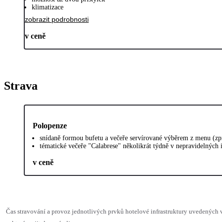
klimatizace
zobrazit podrobnosti
v ceně
Strava
Polopenze
snídaně formou bufetu a večeře servírované výběrem z menu (zp
tématické večeře "Calabrese" několikrát týdně v nepravidelných 
v ceně
Čas stravování a provoz jednotlivých prvků hotelové infrastruktury uvedenýc