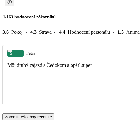
4.1
63 hodnocení zákazníků
3.6
Pokoj
4.3
Strava
4.4
Hodnocení personálu
1.5
Anima
5
Petra
Môj druhý zájazd s Čedokom a opäť super.
Zobrazit všechny recenze