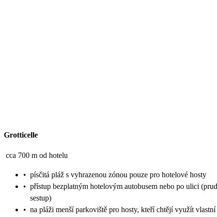
Grotticelle
cca 700 m od hotelu
•
písčitá pláž s vyhrazenou zónou pouze pro hotelové hosty
•
přístup bezplatným hotelovým autobusem nebo po ulici (pru
sestup)
•
na pláži menší parkoviště pro hosty, kteří chtějí využít vlastní