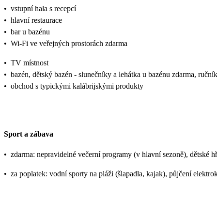
•
vstupní hala s recepcí
•
hlavní restaurace
•
bar u bazénu
•
Wi-Fi ve veřejných prostorách zdarma
•
TV místnost
•
bazén, dětský bazén - slunečníky a lehátka u bazénu zdarma, ručn
•
obchod s typickými kalábrijskými produkty
Sport a zábava
•
zdarma: nepravidelné večerní programy (v hlavní sezoně), dětské hřiš
•
za poplatek: vodní sporty na pláži (šlapadla, kajak), půjčení elektr