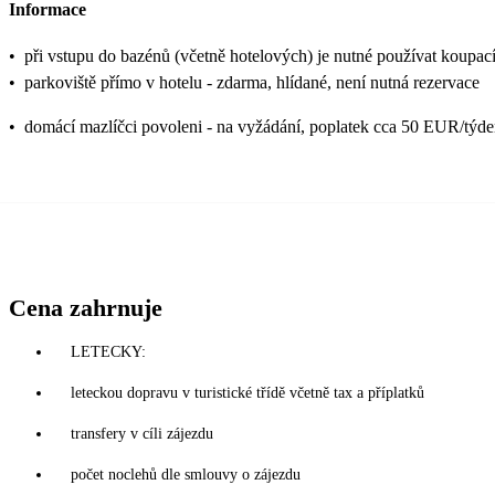
Informace
•
při vstupu do bazénů (včetně hotelových) je nutné používat koupací
•
parkoviště přímo v hotelu - zdarma, hlídané, není nutná rezervace
•
domácí mazlíčci povoleni - na vyžádání, poplatek cca 50 EUR/týd
Cena zahrnuje
LETECKY:
leteckou dopravu v turistické třídě včetně tax a příplatků
transfery v cíli zájezdu
počet noclehů dle smlouvy o zájezdu