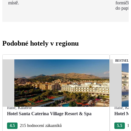
místě.
formičky
do papír
Podobné hotely v regionu
BESTSEL
Itálie
,
Kalábrie
Itálie
,
Kal
Hotel Santa Caterina Village Resort & Spa
Hotel M
4.5
215 hodnocení zákazníků
5.5
10