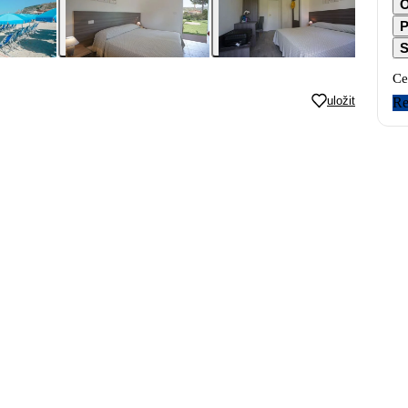
O
P
S
Ce
uložit
Re