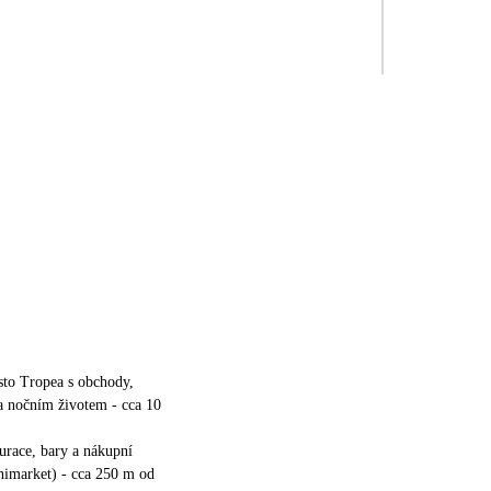
sto Tropea s obchody,
a nočním životem - cca 10
aurace, bary a nákupní
nimarket) - cca 250 m od