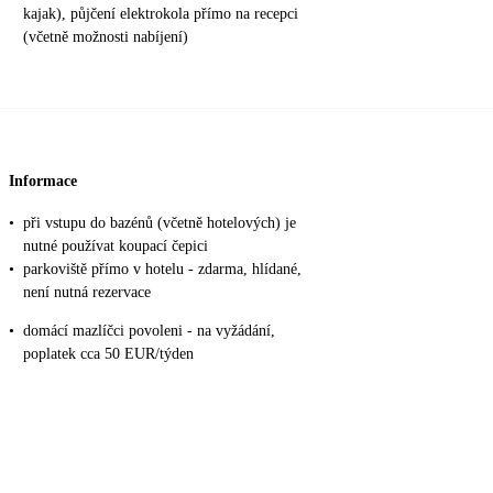
kajak), půjčení elektrokola přímo na recepci
(včetně možnosti nabíjení)
Informace
•
při vstupu do bazénů (včetně hotelových) je
nutné používat koupací čepici
•
parkoviště přímo v hotelu - zdarma, hlídané,
není nutná rezervace
•
domácí mazlíčci povoleni - na vyžádání,
poplatek cca 50 EUR/týden