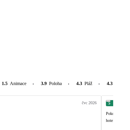
1.5
Animace
3.9
Poloha
4.3
Pláž
4.3
Atrakce
čvc 2026
5
Šár
Pokoje číslo 10