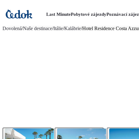
Last Minute
Pobytové zájezdy
Poznávací záje
více fotografií (15)
Dovolená
/
Naše destinace
/
Itálie
/
Kalábrie
/
Hotel Residence Costa Azzu