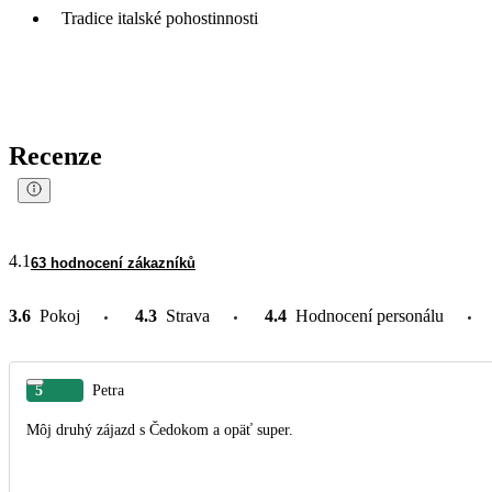
Tradice italské pohostinnosti
Recenze
4.1
63 hodnocení zákazníků
3.6
Pokoj
4.3
Strava
4.4
Hodnocení personálu
5
Petra
Môj druhý zájazd s Čedokom a opäť super.