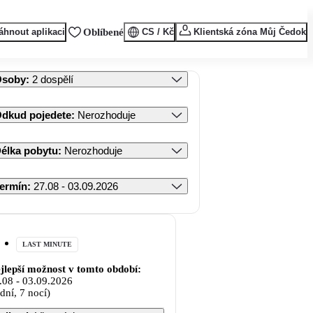
áhnout aplikaci
Oblíbené
CS / Kč
Klientská zóna Můj Čedok
Osoby
:
2 dospělí
dkud pojedete
:
Nerozhoduje
élka pobytu
:
Nerozhoduje
ermín
:
27.08 - 03.09.2026
LAST MINUTE
jlepší možnost v tomto období:
.08
-
03.09.2026
 dní, 7 nocí)