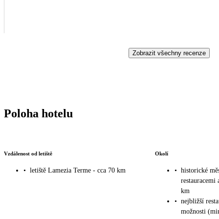
Zobrazit všechny recenze
Poloha hotelu
Vzdálenost od letiště
Okolí
•
letiště Lamezia Terme - cca 70 km
•
historické mě
restauracemi 
km
•
nejbližší rest
možnosti (mi