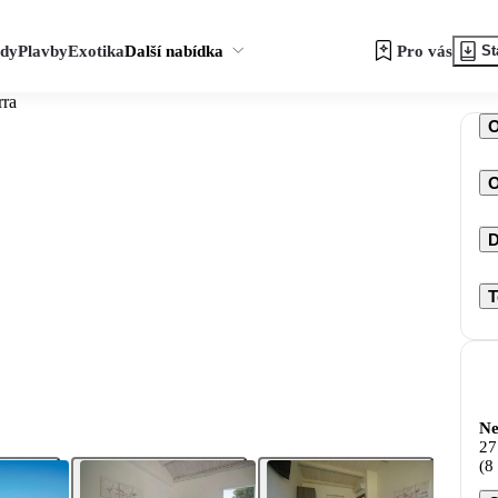
zdy
Plavby
Exotika
Další nabídka
Pro vás
St
rra
O
D
T
Ne
27
(8