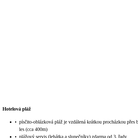
Hotelová pláž
•
písčito-oblázková pláž je vzdálená krátkou procházkou přes 
les (cca 400m)
•
plážový servis (lehátka a slunečníky) zdarma od 3. řady