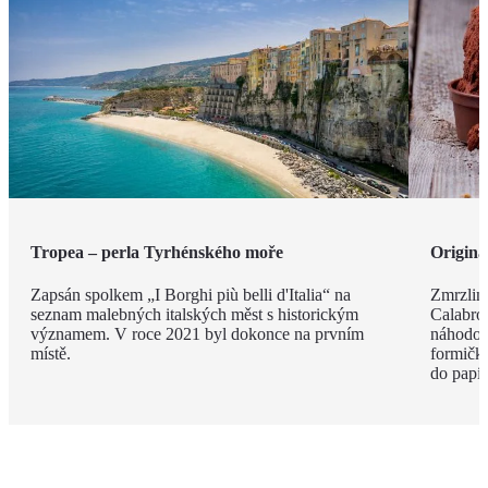
Tropea – perla Tyrhénského moře
Originá
Zapsán spolkem „I Borghi più belli d'Italia“ na
Zmrzlina
seznam malebných italských měst s historickým
Calabro,
významem. V roce 2021 byl dokonce na prvním
náhodou.
místě.
formičky
do papír