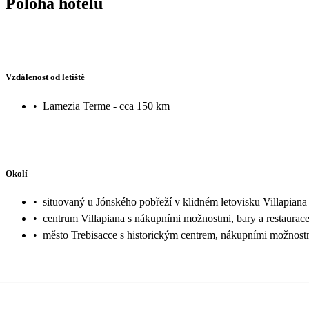
Poloha hotelu
Vzdálenost od letiště
•
Lamezia Terme - cca 150 km
Okolí
•
situovaný u Jónského pobřeží v klidném letovisku Villapiana
•
centrum Villapiana s nákupními možnostmi, bary a restaurac
•
město Trebisacce s historickým centrem, nákupními možnostm