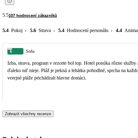
5.5
107 hodnocení zákazníků
5.4
Pokoj
5.6
Strava
5.4
Hodnocení personálu
4.4
Anima
6
Soňa
Izba, strava, program v rezorte bol top. Hotel ponúka rôzne služb
ďaleko nič nieje. Pláž je pekná a lehátka pohodlné, sprcha na každom kroku.... skratka super. Vo vode sme však naďabili na rôzne "odpadky", bolo to cez víkend, keď na okolité,
verejné pláže prichádzali hlavne domáci.
Zobrazit všechny recenze