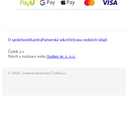
O společnosti
Kariéra
Partnerská sekce
Ochrana osobních údajů
Čedok a.s
Návrh a realizace webu
Axabee sp. z. o.o.
© 2026, cestovní kancelář Čedok a.s.