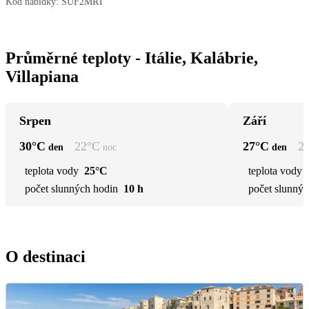
Kód nabídky:
SUF2MRT
Průměrné teploty - Itálie, Kalábrie,
Villapiana
Srpen
Září
30
°C
22
°C
27
°C
2
den
noc
den
teplota vody
25°C
teplota vody
počet slunných hodin
10 h
počet slunnýc
O destinaci