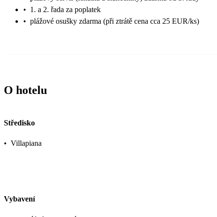
•
1. a 2. řada za poplatek
•
plážové osušky zdarma (při ztrátě cena cca 25 EUR/ks)
O hotelu
Středisko
•
Villapiana
Vybavení