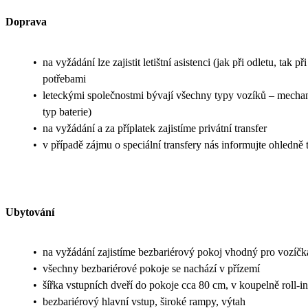
Doprava
•
na vyžádání lze zajistit letištní asistenci (jak při odletu, t
potřebami
•
leteckými společnostmi bývají všechny typy vozíků – mechanic
typ baterie)
•
na vyžádání a za příplatek zajistíme privátní transfer
•
v případě zájmu o speciální transfery nás informujte ohledn
Ubytování
•
na vyžádání zajistíme bezbariérový pokoj vhodný pro vozíčk
•
všechny bezbariérové pokoje se nachází v přízemí
•
šířka vstupních dveří do pokoje cca 80 cm, v koupelně roll-
•
bezbariérový hlavní vstup, široké rampy, výtah