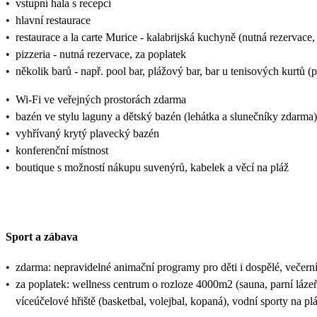
•
vstupní hala s recepcí
•
hlavní restaurace
•
restaurace a la carte Murice - kalabrijská kuchyně (nutná rezervace,
•
pizzeria - nutná rezervace, za poplatek
•
několik barů - např. pool bar, plážový bar, bar u tenisových kurtů 
•
Wi-Fi ve veřejných prostorách zdarma
•
bazén ve stylu laguny a dětský bazén (lehátka a slunečníky zdarma)
•
vyhřívaný krytý plavecký bazén
•
konferenční místnost
•
boutique s možností nákupu suvenýrů, kabelek a věcí na pláž
Sport a zábava
•
zdarma: nepravidelné animační programy pro děti i dospělé, večerní
•
za poplatek: wellness centrum o rozloze 4000m2 (sauna, parní lázeň,
víceúčelové hřiště (basketbal, volejbal, kopaná), vodní sporty na pl