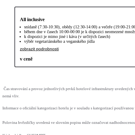
All inclusive
snídaně (7:30-10:30), obědy (12:30-14:00) a večeře (19:00-21:0
během dne v časech 10:00-00:00 je k dispozici neomezené množs
k dispozici je mimo jiné i káva (v určitých časech)
výběr vegetariánského a veganského jídla
zobrazit podrobnosti
v ceně
Čas stravování a provoz jednotlivých prvků hotelové infrastruktury uvedených
nemá vliv.
Informace o oficiální kategorizaci hotelu je v souladu s kategorizací používanou 
Polovina hvězdičky uvedená ve slovním popisu může označovat nadhodnocenou n