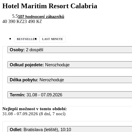
Hotel Maritim Resort Calabria
5.5
107 hodnocení zákazníků
40 390 Kč
23 490 Kč
BESTSELLER
LAST MINUTE
Osoby
:
2 dospělí
Odkud pojedete
:
Nerozhoduje
Délka pobytu
:
Nerozhoduje
Termín
:
31.08 - 07.09.2026
Nejlepší možnost v tomto období:
31.08
-
07.09.2026
(8 dní, 7 nocí)
Odlet
:
Bratislava (letiště), 10:10