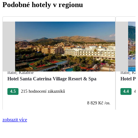
Podobné hotely v regionu
Itálie
,
Kalábrie
Itálie
,
Kal
Hotel Santa Caterina Village Resort & Spa
Hotel Pa
4.5
215 hodnocení zákazníků
4.4
49
8 829 Kč
/os.
zobrazit více