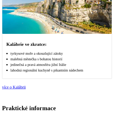
Kalábrie ve zkratce:
tyrkysové moře a okouzlující zátoky
malebná městečka s bohatou historií
jedinečná a pravá atmosféra jižní Itálie
lahodná regionální kuchyně s pikantním nádechem
více o Kalábrii
Praktické informace