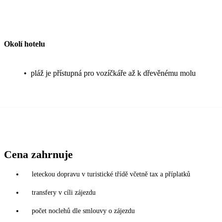
Okolí hotelu
•
pláž je přístupná pro vozíčkáře až k dřevěnému molu
Cena zahrnuje
leteckou dopravu v turistické třídě včetně tax a příplatků
transfery v cíli zájezdu
počet noclehů dle smlouvy o zájezdu