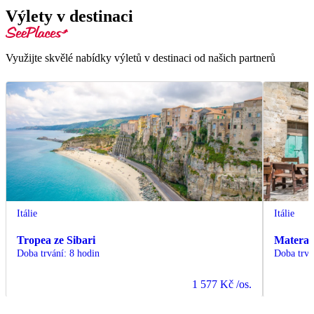
Výlety v destinaci
Využijte skvělé nabídky výletů v destinaci od našich partnerů
Itálie
Itálie
Tropea ze Sibari
Matera
Doba trvání
:
8 hodin
Doba trvá
1 577 Kč
/os.