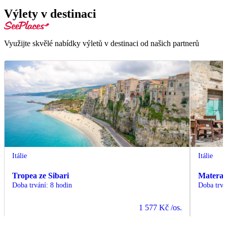
Výlety v destinaci
Využijte skvělé nabídky výletů v destinaci od našich partnerů
Itálie
Itálie
Tropea ze Sibari
Matera
Doba trvání
:
8 hodin
Doba trvá
1 577 Kč
/os.