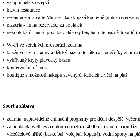
•
vstupní hala s recepcí
•
hlavní restaurace
•
restaurace a la carte Murice - kalabrijská kuchyně (nutná rezervace,
•
pizzeria - nutná rezervace, za poplatek
•
několik barů - např. pool bar, plážový bar, bar u tenisových kurtů 
•
Wi-Fi ve veřejných prostorách zdarma
•
bazén ve stylu laguny a dětský bazén (lehátka a slunečníky zdarma)
•
vyhřívaný krytý plavecký bazén
•
konferenční místnost
•
boutique s možností nákupu suvenýrů, kabelek a věcí na pláž
Sport a zábava
•
zdarma: nepravidelné animační programy pro děti i dospělé, večerní
•
za poplatek: wellness centrum o rozloze 4000m2 (sauna, parní lázeň,
víceúčelové hřiště (basketbal, volejbal, kopaná), vodní sporty na pl