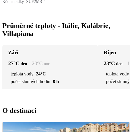
Kód nabídky:
SUF2MRT
Průměrné teploty - Itálie, Kalábrie,
Villapiana
Září
Říjen
27
°C
20
°C
23
°C
1
den
noc
den
teplota vody
24°C
teplota vody
počet slunných hodin
8 h
počet slunnýc
O destinaci