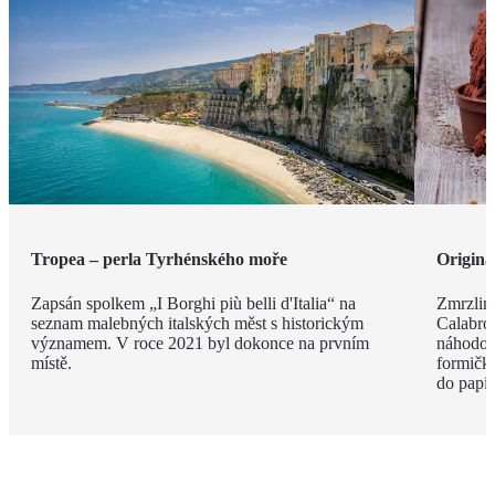
Tropea – perla Tyrhénského moře
Originá
Zapsán spolkem „I Borghi più belli d'Italia“ na
Zmrzlina
seznam malebných italských měst s historickým
Calabro,
významem. V roce 2021 byl dokonce na prvním
náhodou.
místě.
formičky
do papír