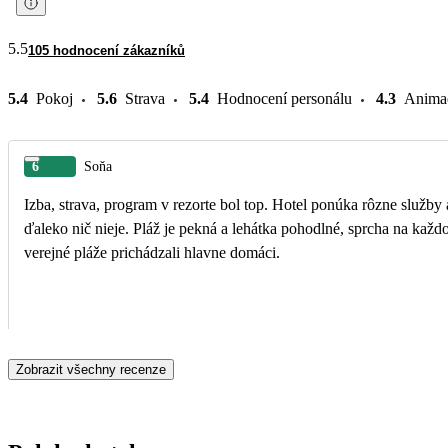
5.5
105 hodnocení zákazníků
5.4
Pokoj
5.6
Strava
5.4
Hodnocení personálu
4.3
Anima
6
Soňa
Izba, strava, program v rezorte bol top. Hotel ponúka rôzne služb
ďaleko nič nieje. Pláž je pekná a lehátka pohodlné, sprcha na každom kroku.... skratka super. Vo vode sme však naďabili na rôzne "odpadky", bolo to cez víkend, keď na okolité,
verejné pláže prichádzali hlavne domáci.
Zobrazit všechny recenze