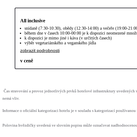
All inclusive
snídaně (7:30-10:30), obědy (12:30-14:00) a večeře (19:00-21:0
během dne v časech 10:00-00:00 je k dispozici neomezené množs
k dispozici je mimo jiné i káva (v určitých časech)
výběr vegetariánského a veganského jídla
zobrazit podrobnosti
v ceně
Čas stravování a provoz jednotlivých prvků hotelové infrastruktury uvedených
nemá vliv.
Informace o oficiální kategorizaci hotelu je v souladu s kategorizací používanou 
Polovina hvězdičky uvedená ve slovním popisu může označovat nadhodnocenou n