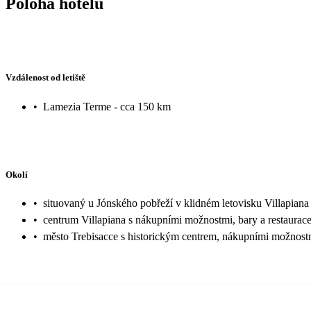
Poloha hotelu
Vzdálenost od letiště
•
Lamezia Terme - cca 150 km
Okolí
•
situovaný u Jónského pobřeží v klidném letovisku Villapiana
•
centrum Villapiana s nákupními možnostmi, bary a restaurac
•
město Trebisacce s historickým centrem, nákupními možnostm