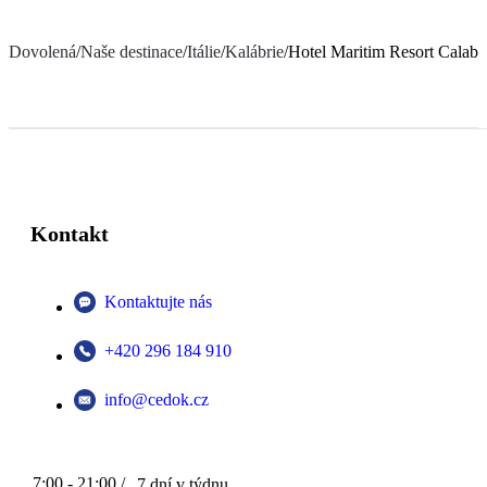
Dovolená
/
Naše destinace
/
Itálie
/
Kalábrie
/
Hotel Maritim Resort Calabr
Kontakt
Kontaktujte nás
+420 296 184 910
info@cedok.cz
7:00 - 21:00 /
7 dní v týdnu