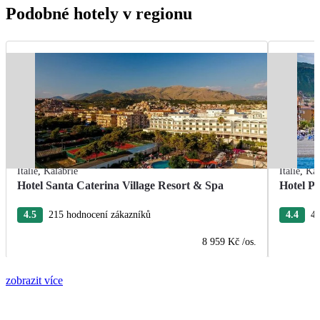
Podobné hotely v regionu
Itálie
,
Kalábrie
Itálie
,
Kal
Hotel Santa Caterina Village Resort & Spa
Hotel Pa
4.5
215 hodnocení zákazníků
4.4
49
8 959 Kč
/os.
zobrazit více