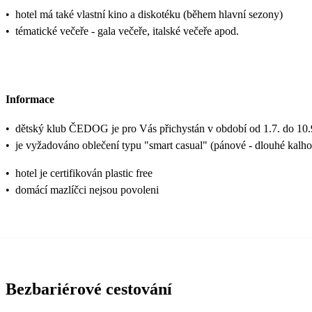
•
hotel má také vlastní kino a diskotéku (během hlavní sezony)
•
tématické večeře - gala večeře, italské večeře apod.
Informace
•
dětský klub ČEDOG je pro Vás přichystán v období od 1.7. do 10.
•
je vyžadováno oblečení typu "smart casual" (pánové - dlouhé kalho
•
hotel je certifikován plastic free
•
domácí mazlíčci nejsou povoleni
Bezbariérové cestování