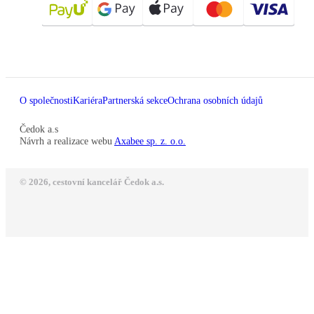
O společnosti
Kariéra
Partnerská sekce
Ochrana osobních údajů
Čedok a.s
Návrh a realizace webu
Axabee sp. z. o.o.
© 2026, cestovní kancelář Čedok a.s.