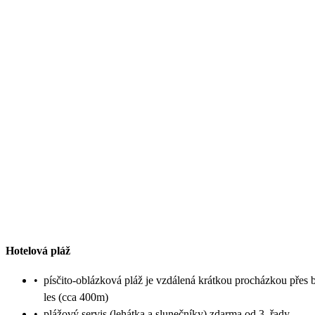
Hotelová pláž
•
písčito-oblázková pláž je vzdálená krátkou procházkou přes 
les (cca 400m)
•
plážový servis (lehátka a slunečníky) zdarma od 3. řady