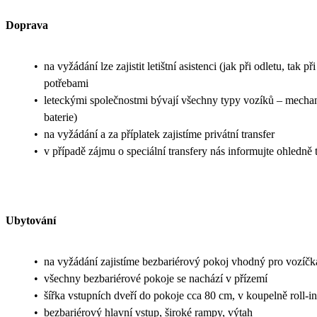
Doprava
•
na vyžádání lze zajistit letištní asistenci (jak při odletu, t
potřebami
•
leteckými společnostmi bývají všechny typy vozíků – mechanic
baterie)
•
na vyžádání a za příplatek zajistíme privátní transfer
•
v případě zájmu o speciální transfery nás informujte ohledn
Ubytování
•
na vyžádání zajistíme bezbariérový pokoj vhodný pro vozíčk
•
všechny bezbariérové pokoje se nachází v přízemí
•
šířka vstupních dveří do pokoje cca 80 cm, v koupelně roll-
•
bezbariérový hlavní vstup, široké rampy, výtah