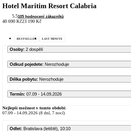
Hotel Maritim Resort Calabria
5.5
105 hodnocení zákazníků
40 690 Kč
23 190 Kč
BESTSELLER
LAST MINUTE
Osoby
:
2 dospělí
Odkud pojedete
:
Nerozhoduje
Délka pobytu
:
Nerozhoduje
Termín
:
07.09 - 14.09.2026
Nejlepší možnost v tomto období:
07.09
-
14.09.2026
(8 dní, 7 nocí)
Odlet
:
Bratislava (letiště), 10:10