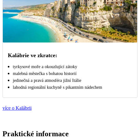
Kalábrie ve zkratce:
tyrkysové moře a okouzlující zátoky
malebná městečka s bohatou historií
jedinečná a pravá atmosféra jižní Itálie
lahodná regionální kuchyně s pikantním nádechem
více o Kalábrii
Praktické informace