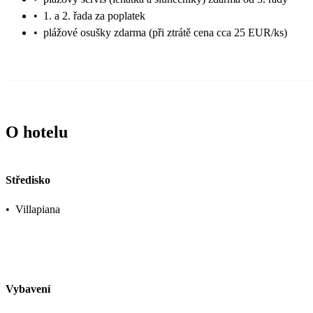
•
1. a 2. řada za poplatek
•
plážové osušky zdarma (při ztrátě cena cca 25 EUR/ks)
O hotelu
Středisko
•
Villapiana
Vybavení