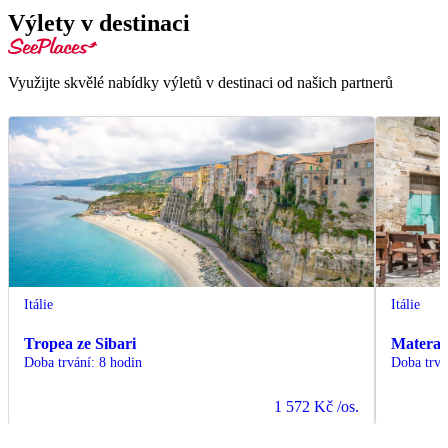
Výlety v destinaci
Využijte skvělé nabídky výletů v destinaci od našich partnerů
Itálie
Itálie
Tropea ze Sibari
Matera
Doba trvání
:
8 hodin
Doba trvá
1 572 Kč
/os.