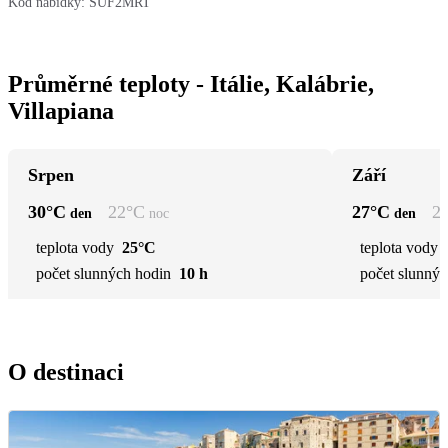
Kód nabídky:
SUF2MRT
Průměrné teploty - Itálie, Kalábrie,
Villapiana
Srpen
Září
30
°C
22
°C
27
°C
2
den
noc
den
teplota vody
25°C
teplota vody
počet slunných hodin
10 h
počet slunnýc
O destinaci