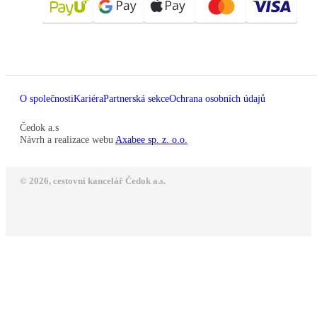
O společnosti
Kariéra
Partnerská sekce
Ochrana osobních údajů
Čedok a.s
Návrh a realizace webu
Axabee sp. z. o.o.
© 2026, cestovní kancelář Čedok a.s.