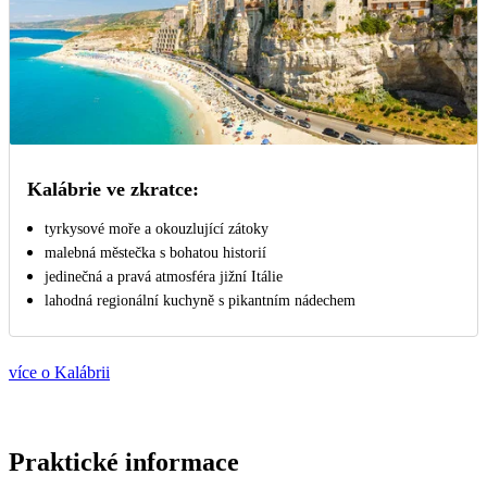
Kalábrie ve zkratce:
tyrkysové moře a okouzlující zátoky
malebná městečka s bohatou historií
jedinečná a pravá atmosféra jižní Itálie
lahodná regionální kuchyně s pikantním nádechem
více o Kalábrii
Praktické informace