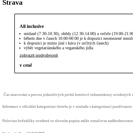
Strava
All inclusive
snídaně (7:30-10:30), obědy (12:30-14:00) a večeře (19:00-21:0
během dne v časech 10:00-00:00 je k dispozici neomezené množs
k dispozici je mimo jiné i káva (v určitých časech)
výběr vegetariánského a veganského jídla
zobrazit podrobnosti
v ceně
Čas stravování a provoz jednotlivých prvků hotelové infrastruktury uvedených
Informace o oficiální kategorizaci hotelu je v souladu s kategorizací používanou 
Polovina hvězdičky uvedená ve slovním popisu může označovat nadhodnocenou n