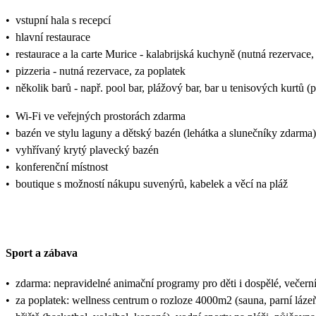
•
vstupní hala s recepcí
•
hlavní restaurace
•
restaurace a la carte Murice - kalabrijská kuchyně (nutná rezervace,
•
pizzeria - nutná rezervace, za poplatek
•
několik barů - např. pool bar, plážový bar, bar u tenisových kurtů 
•
Wi-Fi ve veřejných prostorách zdarma
•
bazén ve stylu laguny a dětský bazén (lehátka a slunečníky zdarma)
•
vyhřívaný krytý plavecký bazén
•
konferenční místnost
•
boutique s možností nákupu suvenýrů, kabelek a věcí na pláž
Sport a zábava
•
zdarma: nepravidelné animační programy pro děti i dospělé, večerní
•
za poplatek: wellness centrum o rozloze 4000m2 (sauna, parní lázeň,