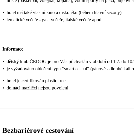
hřiště (basketbal, volejbal, kopaná), vodní sporty na pláži, půjčovna
•
hotel má také vlastní kino a diskotéku (během hlavní sezony)
•
tématické večeře - gala večeře, italské večeře apod.
Informace
•
dětský klub ČEDOG je pro Vás přichystán v období od 1.7. do 10.
•
je vyžadováno oblečení typu "smart casual" (pánové - dlouhé kalho
•
hotel je certifikován plastic free
•
domácí mazlíčci nejsou povoleni
Bezbariérové cestování