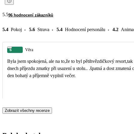
5.5
96 hodnocení zákazníků
5.4
Pokoj
5.6
Strava
5.4
Hodnocení personálu
4.2
Anima
6
Věra
Byla jsem spokojená, ale na to,že to byl pětihvězdičkový resort,tak 
dnech příjezdu zmatky při usazení u stolu.. .špatná a dost zmatená 
den bohatý a příjemně vyplnil večer.
Zobrazit všechny recenze