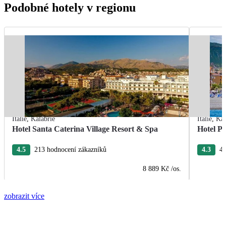
Podobné hotely v regionu
Itálie
,
Kalábrie
Itálie
,
Kal
Hotel Santa Caterina Village Resort & Spa
Hotel Pa
4.5
213 hodnocení zákazníků
4.3
48
8 889 Kč
/os.
zobrazit více