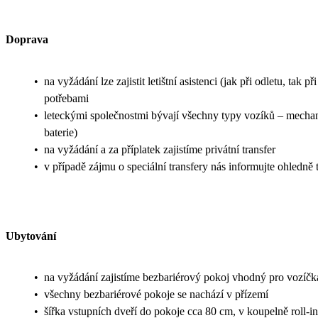
Doprava
•
na vyžádání lze zajistit letištní asistenci (jak při odletu, t
potřebami
•
leteckými společnostmi bývají všechny typy vozíků – mechanic
baterie)
•
na vyžádání a za příplatek zajistíme privátní transfer
•
v případě zájmu o speciální transfery nás informujte ohledn
Ubytování
•
na vyžádání zajistíme bezbariérový pokoj vhodný pro vozíčk
•
všechny bezbariérové pokoje se nachází v přízemí
•
šířka vstupních dveří do pokoje cca 80 cm, v koupelně roll-