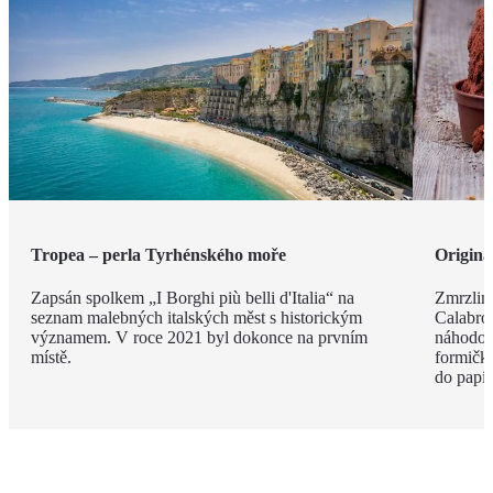
Tropea – perla Tyrhénského moře
Originá
Zapsán spolkem „I Borghi più belli d'Italia“ na
Zmrzlina
seznam malebných italských měst s historickým
Calabro,
významem. V roce 2021 byl dokonce na prvním
náhodou.
místě.
formičky
do papír