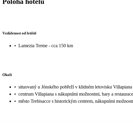
Poloha hotelu
Vzdálenost od letiště
•
Lamezia Terme - cca 150 km
Okolí
•
situovaný u Jónského pobřeží v klidném letovisku Villapiana
•
centrum Villapiana s nákupními možnostmi, bary a restaurac
•
město Trebisacce s historickým centrem, nákupními možnostm