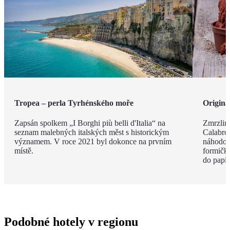
Tropea – perla Tyrhénského moře
Originá
Zapsán spolkem „I Borghi più belli d'Italia“ na
Zmrzlina
seznam malebných italských měst s historickým
Calabro,
významem. V roce 2021 byl dokonce na prvním
náhodou.
místě.
formičky
do papír
Podobné hotely v regionu