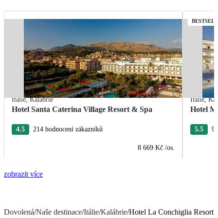
BESTSEL
Itálie
,
Kalábrie
Itálie
,
Kal
Hotel Santa Caterina Village Resort & Spa
Hotel M
4.5
214 hodnocení zákazníků
5.5
99
8 669 Kč
/os.
zobrazit více
Dovolená
/
Naše destinace
/
Itálie
/
Kalábrie
/
Hotel La Conchiglia Resort