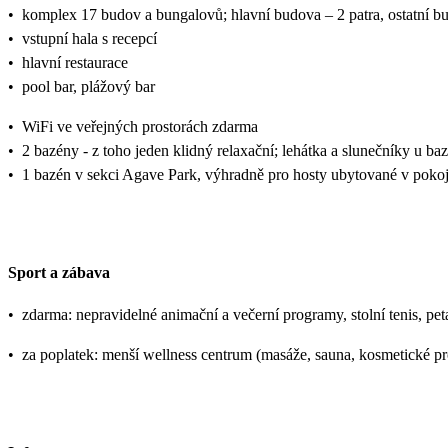
•
komplex 17 budov a bungalovů; hlavní budova – 2 patra, ostatní b
•
vstupní hala s recepcí
•
hlavní restaurace
•
pool bar, plážový bar
•
WiFi ve veřejných prostorách zdarma
•
2 bazény - z toho jeden klidný relaxační; lehátka a slunečníky u b
•
1 bazén v sekci Agave Park, výhradně pro hosty ubytované v poko
Sport a zábava
•
zdarma: nepravidelné animační a večerní programy, stolní tenis, peta
•
za poplatek: menší wellness centrum (masáže, sauna, kosmetické pr