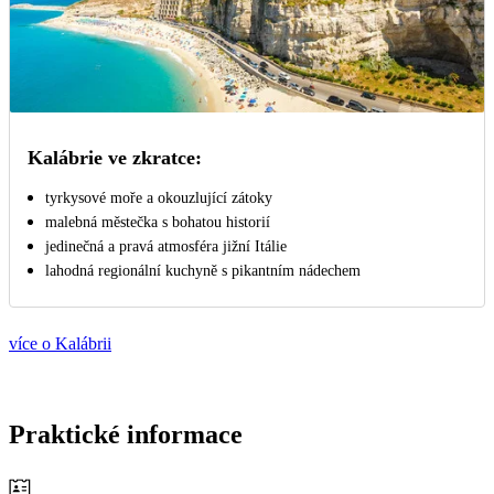
Kalábrie ve zkratce:
tyrkysové moře a okouzlující zátoky
malebná městečka s bohatou historií
jedinečná a pravá atmosféra jižní Itálie
lahodná regionální kuchyně s pikantním nádechem
více o Kalábrii
Praktické informace