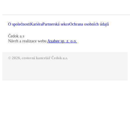
O společnosti
Kariéra
Partnerská sekce
Ochrana osobních údajů
Čedok a.s
Návrh a realizace webu
Axabee sp. z. o.o.
© 2026, cestovní kancelář Čedok a.s.