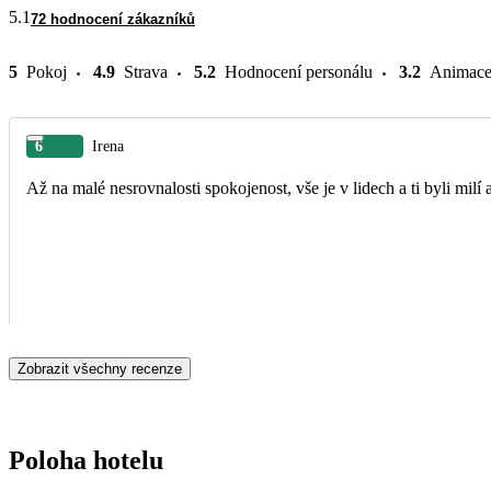
5.1
72 hodnocení zákazníků
5
Pokoj
4.9
Strava
5.2
Hodnocení personálu
3.2
Animac
6
Irena
Až na malé nesrovnalosti spokojenost, vše je v lidech a ti byli milí a
Zobrazit všechny recenze
Poloha hotelu