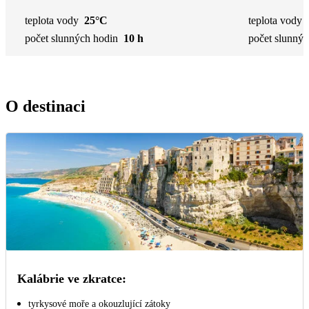
teplota vody
25°C
teplota vody
počet slunných hodin
10 h
počet slunnýc
O destinaci
Kalábrie ve zkratce:
tyrkysové moře a okouzlující zátoky