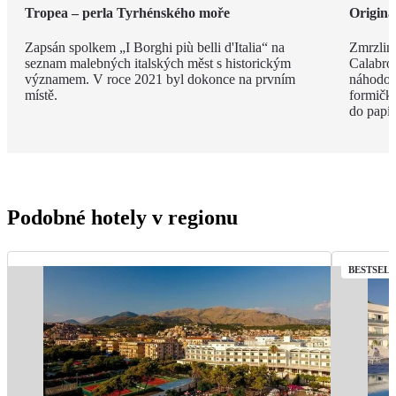
Tropea – perla Tyrhénského moře
Originá
Zapsán spolkem „I Borghi più belli d'Italia“ na
Zmrzlina
seznam malebných italských měst s historickým
Calabro,
významem. V roce 2021 byl dokonce na prvním
náhodou.
místě.
formičky
do papír
Podobné hotely v regionu
BESTSEL