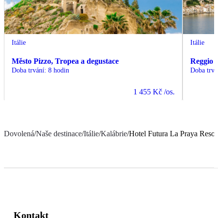
Itálie
Itálie
Město Pizzo, Tropea a degustace
Reggio d
Doba trvání
:
8 hodin
Doba trvá
1 455 Kč
/os.
Dovolená
/
Naše destinace
/
Itálie
/
Kalábrie
/
Hotel Futura La Praya Resor
Kontakt