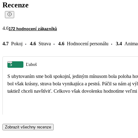
Recenze
4.6
172 hodnocení zákazníků
4.7
Pokoj
4.6
Strava
4.6
Hodnocení personálu
3.4
Anima
5
Ľuboš
S ubytovaním sme boli spokojní, jediným mínusom bola poloha hotela
bol však krásny, strava bola vynikajúca a pestrá. Páčil sa nám aj v
taktiež chceli navštíviť. Celkovo však dovolenku hodnotíme veľmi
Zobrazit všechny recenze