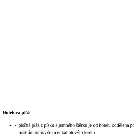
Hotelová pláž
•
písčitá pláž z písku a jemného štěrku je od hotelu oddělena p
místním piniovým a eukaliptovým lesem