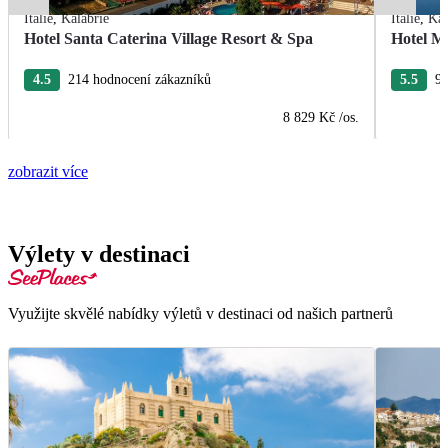
Itálie
,
Kalábrie
Itálie
,
Kal
Hotel Santa Caterina Village Resort & Spa
Hotel M
4.5
214 hodnocení zákazníků
5.5
99
8 829 Kč
/os.
zobrazit více
Výlety v destinaci
Využijte skvělé nabídky výletů v destinaci od našich partnerů