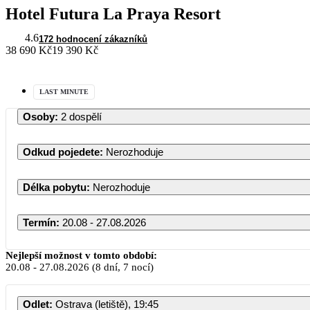
Hotel Futura La Praya Resort
4.6
172 hodnocení zákazníků
38 690 Kč
19 390 Kč
LAST MINUTE
Osoby
:
2 dospělí
Odkud pojedete
:
Nerozhoduje
Délka pobytu
:
Nerozhoduje
Termín
:
20.08 - 27.08.2026
Nejlepší možnost v tomto období:
20.08
-
27.08.2026
(8 dní, 7 nocí)
Odlet
:
Ostrava (letiště), 19:45