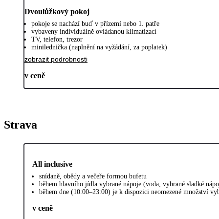
Dvoulůžkový pokoj
pokoje se nachází buď v přízemí nebo 1. patře
vybaveny individuálně ovládanou klimatizací
TV, telefon, trezor
minilednička (naplnění na vyžádání, za poplatek)
zobrazit podrobnosti
v ceně
Strava
All inclusive
snídaně, obědy a večeře formou bufetu
během hlavního jídla vybrané nápoje (voda, vybrané sladké nápoj
během dne (10:00–23:00) je k dispozici neomezené množství vy
v ceně