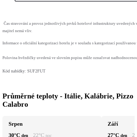
Čas stravování a provoz jednotlivých prvků hotelové infrastruktury uvedenýc
majitel nemá vliv.
Informace o oficiální kategorizaci hotelu je v souladu s kategorizací používanou 
Polovina hvězdičky uvedená ve slovním popisu může označovat nadhodnocenou n
Kód nabídky:
SUF2FUT
Průměrné teploty - Itálie, Kalábrie, Pizzo
Calabro
Srpen
Září
30
°C
22
°C
27
°C
2
den
noc
den