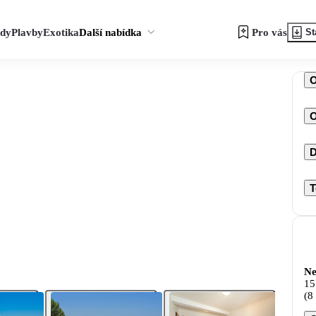
zdy
Plavby
Exotika
Další nabídka
Pro vás
St
O
D
T
Ne
15
(8