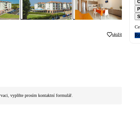
O
P
S
Ce
uložit
Re
rvaci, vyplňte prosím kontaktní formulář.