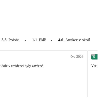
5.5
Poloha
1.1
Pláž
4.6
Atrakce v okolí
čvc 2026
6
Mic
dole v residenci byly zavřené.
Vse bylo super