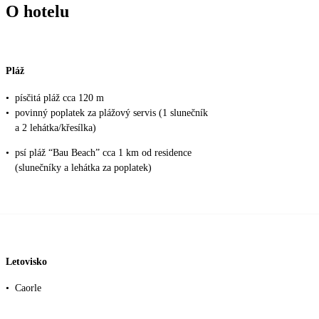
O hotelu
Pláž
•
písčitá pláž cca 120 m
•
povinný poplatek za plážový servis (1 slunečník
a 2 lehátka/křesílka)
•
psí pláž “Bau Beach” cca 1 km od residence
(slunečníky a lehátka za poplatek)
Letovisko
•
Caorle