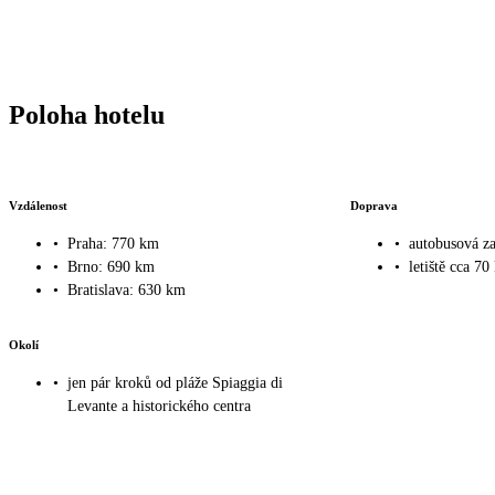
Poloha hotelu
Vzdálenost
Doprava
•
Praha: 770 km
•
autobusová z
•
Brno: 690 km
•
letiště cca 70
•
Bratislava: 630 km
Okolí
•
jen pár kroků od pláže Spiaggia di
Levante a historického centra