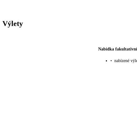
Výlety
Nabídka fakultativní
•
nabízené výl