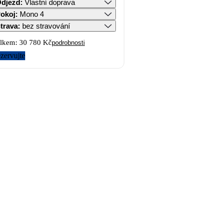
djezd
:
Vlastní doprava
okoj
:
Mono 4
trava
:
bez stravování
lkem:
30 780 Kč
podrobnosti
zervujte