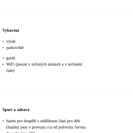
Vybavení
•
výtah
•
parkoviště
•
garáž
•
WiFi (pouze v určených místech a v určeném
čase)
Sport a zábava
•
bazén pro dospělé s oddělenou částí pro děti
(bazény jsou v provozu cca od poloviny června