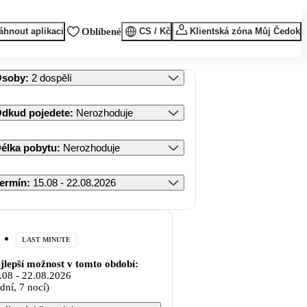
áhnout aplikaci
Oblíbené
CS / Kč
Klientská zóna Můj Čedok
Osoby
:
2 dospělí
dkud pojedete
:
Nerozhoduje
élka pobytu
:
Nerozhoduje
ermín
:
15.08 - 22.08.2026
LAST MINUTE
jlepší možnost v tomto období:
.08
-
22.08.2026
 dní, 7 nocí)