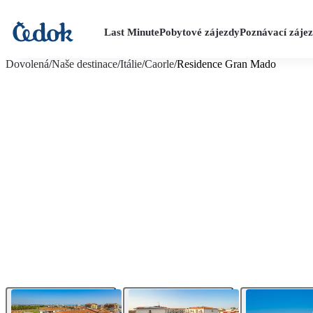
Last Minute
Pobytové zájezdy
Poznávací záje
více fotografií (11)
Dovolená
/
Naše destinace
/
Itálie
/
Caorle
/
Residence Gran Mado