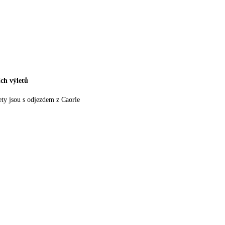
ch výletů
ety jsou s odjezdem z Caorle