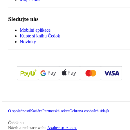
Sledujte nás
Mobilní aplikace
Kupte si knihu Čedok
Novinky
O společnosti
Kariéra
Partnerská sekce
Ochrana osobních údajů
Čedok a.s
Návrh a realizace webu
Axabee sp. z. o.o.