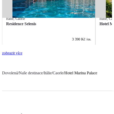
Itálie
,
Caorle
Itálie
,
Cao
Residence Selenis
Hotel M
3 390 Kč
/os.
zobrazit více
Dovolená
/
Naše destinace
/
Itálie
/
Caorle
/
Hotel Marina Palace