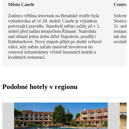
Město Caorle
Centro 
Zatímco většina letovisek na Benátské riviéře byla
Srdcem m
vybudována až ve 20. století, Caorle je výjimkou
Storico
potvrzující pravidlo. Starobylé město zažily už v 1.
11. stol
století před naším letopočtem Římané. Nadvládu
restaura
nad oblastí jednu dobu držel Napoleon, později i
tak doce
Habsburkové. Nový impuls přišel po druhé světové
uvolněná
válce, kdy město začalo masivně investovat do
cestovní infrastruktury včetně luxusních hotelů a
kvalitních restaurací.
Podobné hotely v regionu