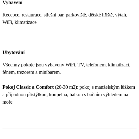
Vybavení
Recepce, restaurace, střešní bar, parkoviště, dětské hřiště, výtah,
WiFi, klimatizace
Ubytování
Všechny pokoje jsou vybaveny WiFi, TV, telefonem, klimatizací,
fénem, trezorem a minibarem.
Pokoj Classic a Comfort
(20-30 m2): pokoj s manželským lůžkem
a případnou přistýlkou, koupelna, balkon s bočním výhledem na
moře