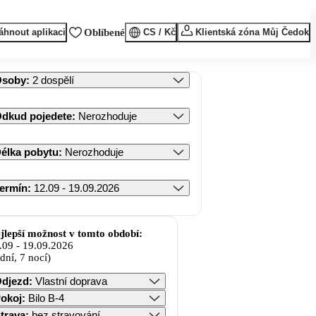
áhnout aplikaci
Oblíbené
CS / Kč
Klientská zóna Můj Čedok
Osoby
:
2 dospělí
dkud pojedete
:
Nerozhoduje
élka pobytu
:
Nerozhoduje
ermín
:
12.09 - 19.09.2026
jlepší možnost v tomto období:
.09
-
19.09.2026
 dní, 7 nocí)
djezd
:
Vlastní doprava
okoj
:
Bilo B-4
trava
:
bez stravování