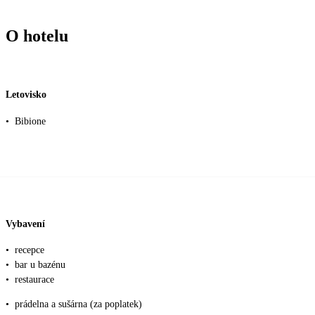
O hotelu
Letovisko
•
Bibione
Vybavení
•
recepce
•
bar u bazénu
•
restaurace
•
prádelna a sušárna (za poplatek)