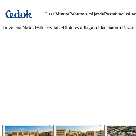
Last Minute
Pobytové zájezdy
Poznávací záje
více fotografií (13)
Dovolená
/
Naše destinace
/
Itálie
/
Bibione
/
Villaggio Planetarium Resort