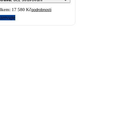
lkem:
17 580 Kč
podrobnosti
zervujte