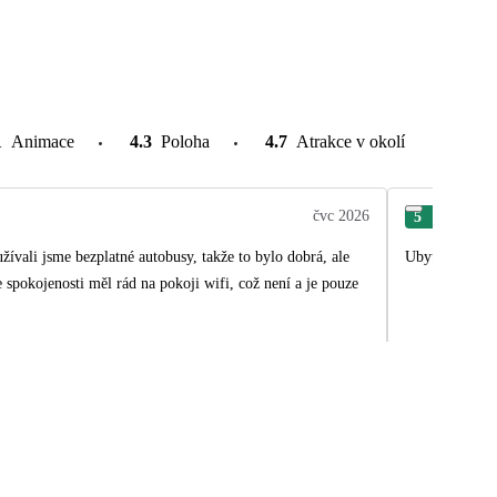
1
Animace
4.3
Poloha
4.7
Atrakce v okolí
čvc 2026
5
Pav
užívali jsme bezplatné autobusy, takže to bylo dobrá, ale
Ubytování ok, 
 spokojenosti měl rád na pokoji wifi, což není a je pouze