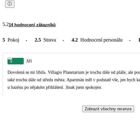
5.2
14 hodnocení zákazníků
5
Pokoj
2.5
Strava
4.2
Hodnocení personálu
5
Jiří
Dovolená se mi líbila. Villagio Planetarium je trochu dále od pláže, ale po
také trochu dále od středu města. Apartmán měl v podstatě vše, jen bych ke
u bazénu po nějakém přihlášení. Jinak jsem spokojen.
Zobrazit všechny recenze