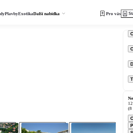
zdy
Plavby
Exotika
Další nabídka
Pro vás
St
O
D
T
Ne
12
(8
O
P
S