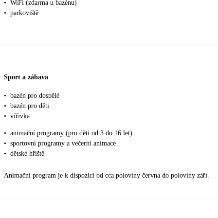
•
WiFi (zdarma u bazénu)
•
parkoviště
Sport a zábava
•
bazén pro dospělé
•
bazén pro děti
•
vířivka
•
animační programy (pro děti od 3 do 16 let)
•
sportovní programy a večerní animace
•
dětské hřiště
Animační program je k dispozici od cca poloviny června do poloviny září.