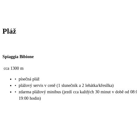
Pláž
Spiaggia Bibione
cca 1300 m
•
písečná pláž
•
plážový servis v ceně (1 slunečník a 2 lehátka/křesílka)
•
zdarma plážový minibus (jezdí cca každých 30 minut v době od 08:
19:00 hodin)