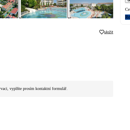
Ce
Re
uložit
rvaci, vyplňte prosím kontaktní formulář.