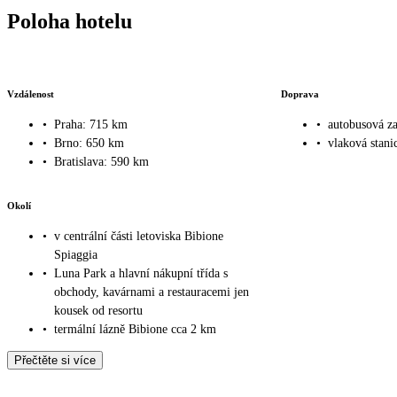
Poloha hotelu
Vzdálenost
Doprava
•
Praha: 715 km
•
autobusová z
•
Brno: 650 km
•
vlaková stani
•
Bratislava: 590 km
Okolí
•
v centrální části letoviska Bibione
Spiaggia
•
Luna Park a hlavní nákupní třída s
obchody, kavárnami a restauracemi jen
kousek od resortu
•
termální lázně Bibione cca 2 km
Přečtěte si více