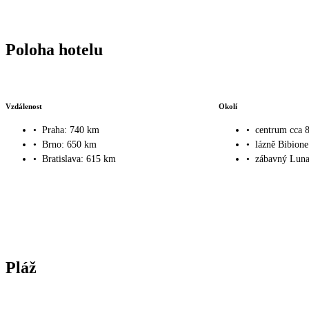
Poloha hotelu
Vzdálenost
Okolí
•
Praha: 740 km
•
centrum cca 
•
Brno: 650 km
•
lázně Bibion
•
Bratislava: 615 km
•
zábavný Luna
Pláž