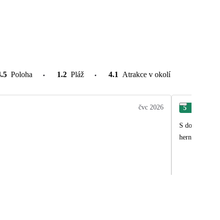
4.5
Poloha
1.2
Pláž
4.1
Atrakce v okolí
čvc 2026
5
Len
S dovolenou js
herní prvky js