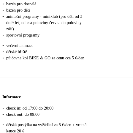
•
bazén pro dospělé
•
bazén pro děti
•
animační programy - miniklub (pro děti od 3
do 9 let, od cca poloviny června do poloviny
září)
•
sportovní programy
•
večerní animace
•
dětské hřiště
•
půjčovna kol BIKE & GO za cenu cca 5 €/den
Informace
•
check in: od 17:00 do 20:00
•
check out: do 09:00
•
dětská postýlka na vyžádání za 5 €/den + vratná
kauce 20 €