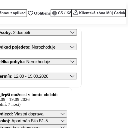
áhnout aplikaci
Oblíbené
CS / Kč
Klientská zóna Můj Čedok
Osoby
:
2 dospělí
dkud pojedete
:
Nerozhoduje
élka pobytu
:
Nerozhoduje
ermín
:
12.09 - 19.09.2026
jlepší možnost v tomto období:
.09
-
19.09.2026
 dní, 7 nocí)
djezd
:
Vlastní doprava
okoj
:
Apartmán Bilo B1-5
trava
:
bez stravování