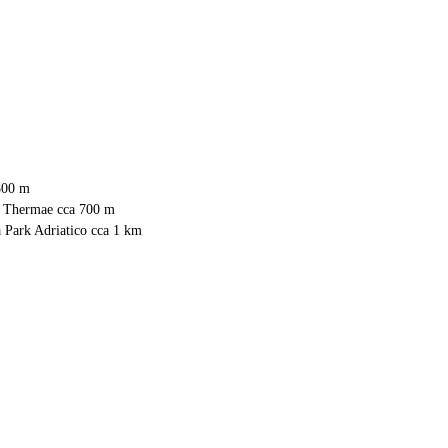
800 m
e Thermae cca 700 m
 Park Adriatico cca 1 km