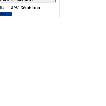
lkem:
18 980 Kč
podrobnosti
zervujte