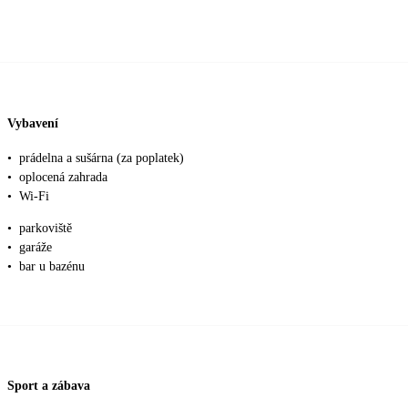
Vybavení
•
prádelna a sušárna (za poplatek)
•
oplocená zahrada
•
Wi-Fi
•
parkoviště
•
garáže
•
bar u bazénu
Sport a zábava