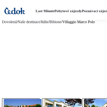
Last Minute
Pobytové zájezdy
Poznávací záje
více fotografií (10)
Dovolená
/
Naše destinace
/
Itálie
/
Bibione
/
Villaggio Marco Polo