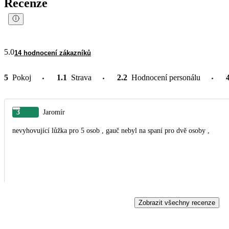
Recenze
5.0
14 hodnocení zákazníků
5
Pokoj
1.1
Strava
2.2
Hodnocení personálu
3
Jaromír
nevyhovující lůžka pro 5 osob , gauč nebyl na spaní pro dvě osoby ,
Zobrazit všechny recenze