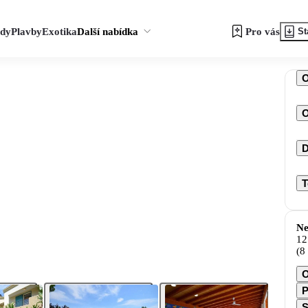
zdy
Plavby
Exotika
Další nabídka
Pro vás
St
O
D
T
Ne
12
(8
O
P
S