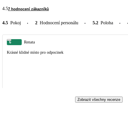
4.5
7 hodnocení zákazníků
4.5
Pokoj
2
Hodnocení personálu
5.2
Poloha
6
Renata
Krásné klidné místo pro odpocinek
Zobrazit všechny recenze