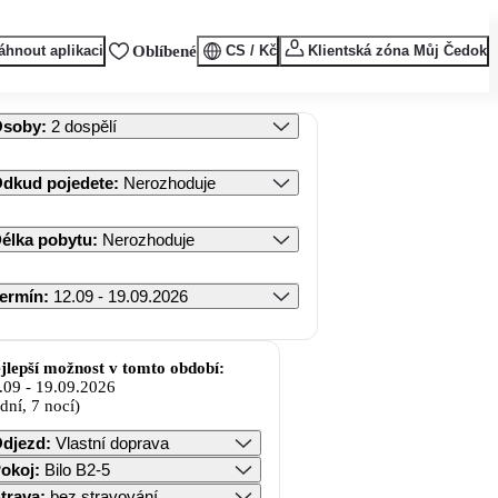
áhnout aplikaci
Oblíbené
CS / Kč
Klientská zóna Můj Čedok
Osoby
:
2 dospělí
dkud pojedete
:
Nerozhoduje
élka pobytu
:
Nerozhoduje
ermín
:
12.09 - 19.09.2026
jlepší možnost v tomto období:
.09
-
19.09.2026
 dní, 7 nocí)
djezd
:
Vlastní doprava
okoj
:
Bilo B2-5
trava
:
bez stravování