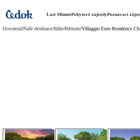
Last Minute
Pobytové zájezdy
Poznávací záje
více fotografií (12)
Dovolená
/
Naše destinace
/
Itálie
/
Bibione
/
Villaggio Euro Residence Cl