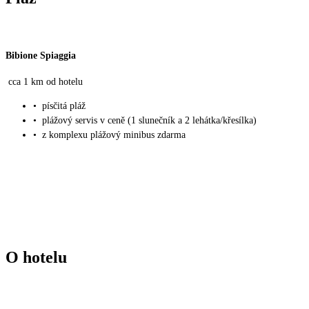
Bibione Spiaggia
cca 1 km od hotelu
•
písčitá pláž
•
plážový servis v ceně (1 slunečník a 2 lehátka/křesílka)
•
z komplexu plážový minibus zdarma
O hotelu