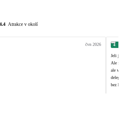
4.4
Atrakce v okolí
čvn 2026
4
Ver
Jeli jsme dvě 
Ale za to nikd
ale volný je c
delegátka nás o všem i
bez lehátek a slunečníků. To si 
Vše bez problé
jen náš.