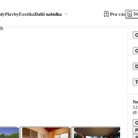
zdy
Plavby
Exotika
Další nabídka
Pro vás
St
ub
O
D
T
Ne
12
(8
O
P
S