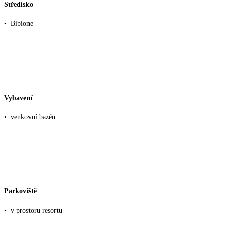
Středisko
•
Bibione
Vybavení
•
venkovní bazén
Parkoviště
•
v prostoru resortu