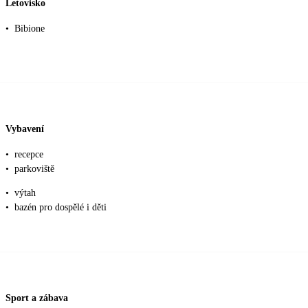
Letovisko
•
Bibione
Vybavení
•
recepce
•
parkoviště
•
výtah
•
bazén pro dospělé i děti
Sport a zábava