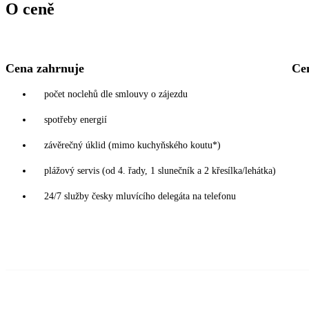
O ceně
Cena zahrnuje
Ce
počet noclehů dle smlouvy o zájezdu
spotřeby energií
závěrečný úklid (mimo kuchyňského koutu*)
plážový servis (od 4. řady, 1 slunečník a 2 křesílka/lehátka)
24/7 služby česky mluvícího delegáta na telefonu