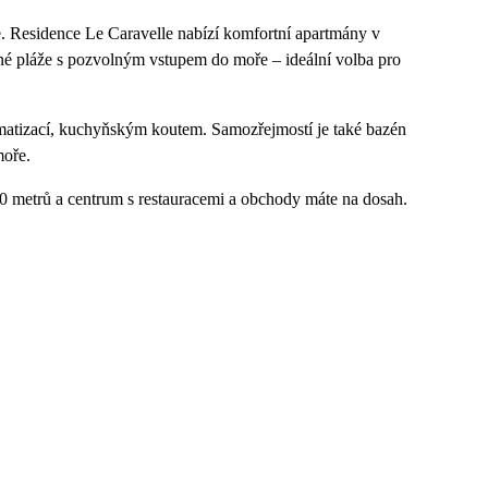
one. Residence Le Caravelle nabízí komfortní apartmány v
ečné pláže s pozvolným vstupem do moře – ideální volba pro
matizací, kuchyňským koutem. Samozřejmostí je také bazén
moře.
0 metrů a centrum s restauracemi a obchody máte na dosah.