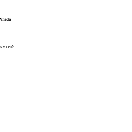
Pineda
is v ceně