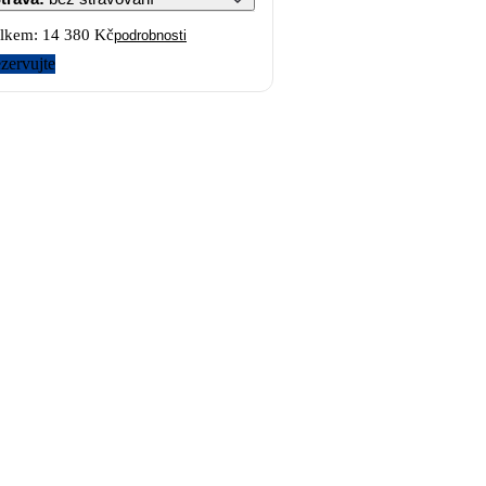
lkem:
14 380 Kč
podrobnosti
zervujte