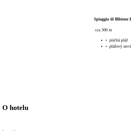
Spiaggia di Bibione 
cca 300 m
•
písčitá pláž
•
plážový serv
O hotelu