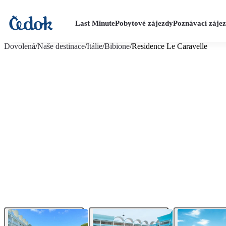
Last Minute
Pobytové zájezdy
Poznávací záje
více fotografií (5)
Dovolená
/
Naše destinace
/
Itálie
/
Bibione
/
Residence Le Caravelle