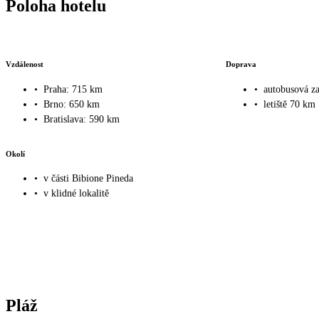
Poloha hotelu
Vzdálenost
Doprava
•
Praha: 715 km
•
autobusová z
•
Brno: 650 km
•
letiště 70 km
•
Bratislava: 590 km
Okolí
•
v části Bibione Pineda
•
v klidné lokalitě
Pláž