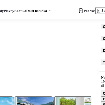
zdy
Plavby
Exotika
Další nabídka
Pro vás
St
O
D
T
Ne
19
(8
O
P
S