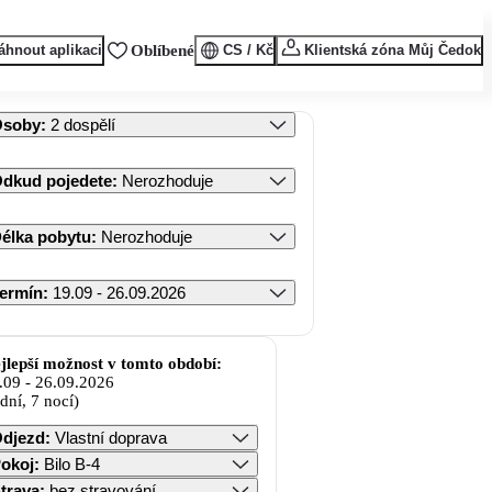
áhnout aplikaci
Oblíbené
CS / Kč
Klientská zóna Můj Čedok
Osoby
:
2 dospělí
dkud pojedete
:
Nerozhoduje
élka pobytu
:
Nerozhoduje
ermín
:
19.09 - 26.09.2026
jlepší možnost v tomto období:
.09
-
26.09.2026
 dní, 7 nocí)
djezd
:
Vlastní doprava
okoj
:
Bilo B-4
trava
:
bez stravování