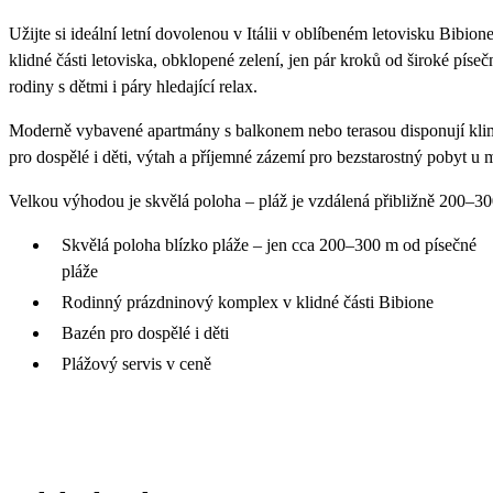
Užijte si ideální letní dovolenou v Itálii v oblíbeném letovisku Bibi
klidné části letoviska, obklopené zelení, jen pár kroků od široké pís
rodiny s dětmi i páry hledající relax.
Moderně vybavené apartmány s balkonem nebo terasou disponují kli
pro dospělé i děti, výtah a příjemné zázemí pro bezstarostný pobyt u 
Velkou výhodou je skvělá poloha – pláž je vzdálená přibližně 200–30
Skvělá poloha blízko pláže – jen cca 200–300 m od písečné
pláže
Rodinný prázdninový komplex v klidné části Bibione
Bazén pro dospělé i děti
Plážový servis v ceně