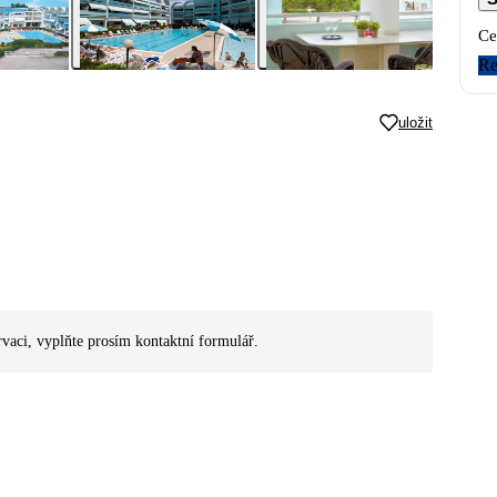
Ce
Re
uložit
rvaci, vyplňte prosím kontaktní formulář.