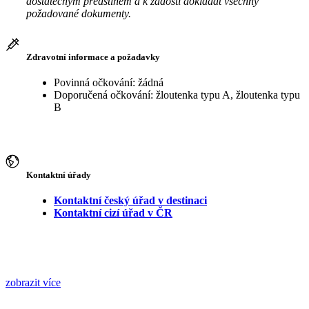
dostatečným předstihem a k žádosti dokládat všechny
požadované dokumenty.
Zdravotní informace a požadavky
Povinná očkování: žádná
Doporučená očkování: žloutenka typu A, žloutenka typu
B
Kontaktní úřady
Kontaktní český úřad v destinaci
Kontaktní cizí úřad v ČR
zobrazit více