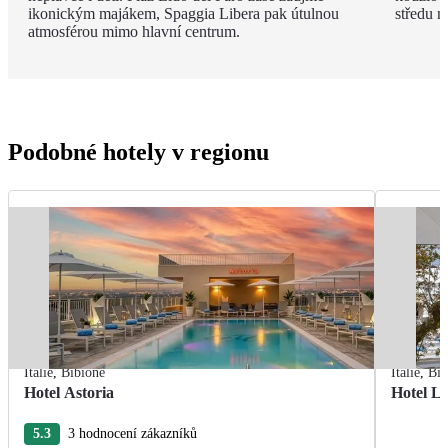
ikonickým majákem, Spaggia Libera pak útulnou
středu n
atmosférou mimo hlavní centrum.
Podobné hotely v regionu
Itálie
,
Bibione
Itálie
,
Bib
Hotel Astoria
Hotel L
5.3
3 hodnocení zákazníků