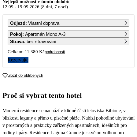
Září 2026
Nejlepší možnost v tomto období:
12.09
-
19.09.2026
(8 dní, 7 nocí)
PO
ÚT
ST
ČT
PÁ
SO
NE
Odjezd
:
Vlastní doprava
1
2
3
4
5
6
Pokoj
:
Apartmán Mono A-3
9 880
7 390
Strava
:
bez stravování
7
8
9
10
11
12
13
Celkem:
11 380 Kč
podrobnosti
8 180
5 690
Rezervujte
14
15
16
17
18
19
20
8 280
5 690
uložit do oblíbených
21
22
23
24
25
26
27
5 690
Proč si vybrat tento hotel
28
29
30
Moderní residence se nachází v klidné části letoviska Bibione, v
blízkosti laguny a přímo u písečné pláže. Nabízí pohodlné ubytování
v prostorných a prakticky zařízených apartmánech, ideálních pro
rodiny i páry. Residence Laguna Grande je skvělou volbou pro