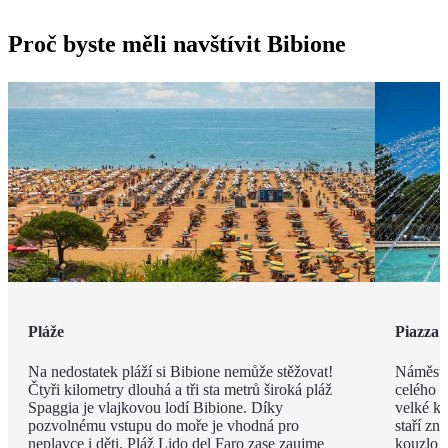
Proč byste měli navštívit Bibione
Pláže
Piazza 
Na nedostatek pláží si Bibione nemůže stěžovat!
Náměstí
Čtyři kilometry dlouhá a tři sta metrů široká pláž
celého m
Spaggia je vlajkovou lodí Bibione. Díky
velké ko
pozvolnému vstupu do moře je vhodná pro
staří zn
neplavce i děti. Pláž Lido del Faro zase zaujme
kouzlo p