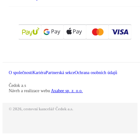
O společnosti
Kariéra
Partnerská sekce
Ochrana osobních údajů
Čedok a.s
Návrh a realizace webu
Axabee sp. z. o.o.
© 2026, cestovní kancelář Čedok a.s.