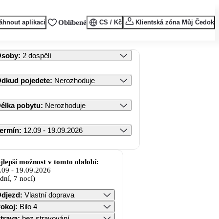
áhnout aplikaci
Oblíbené
CS / Kč
Klientská zóna Můj Čedok
Osoby
:
2 dospělí
dkud pojedete
:
Nerozhoduje
élka pobytu
:
Nerozhoduje
ermín
:
12.09 - 19.09.2026
jlepší možnost v tomto období:
.09
-
19.09.2026
 dní, 7 nocí)
djezd
:
Vlastní doprava
okoj
:
Bilo 4
trava
:
bez stravování