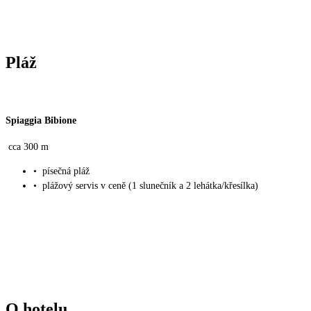
Pláž
Spiaggia Bibione
cca 300 m
•
písečná pláž
•
plážový servis v ceně (1 slunečník a 2 lehátka/křesílka)
O hotelu