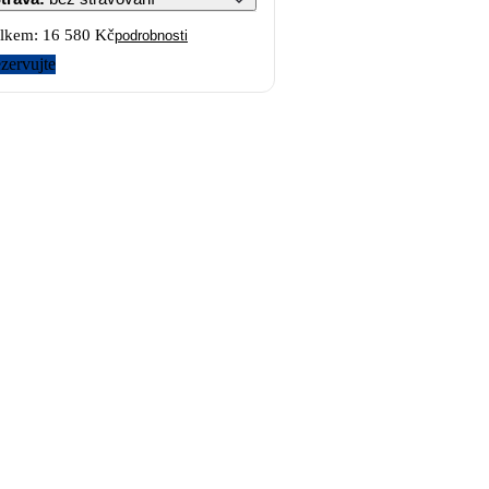
lkem:
16 580 Kč
podrobnosti
zervujte