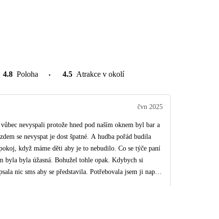
4.8
Poloha
4.5
Atrakce v okolí
čvn 2025
e vůbec nevyspali protože hned pod naším oknem byl bar a
ezdem se nevyspat je dost špatné. A hudba pořád budila
yž máme děti aby je to nebudilo. Co se týče paní
am byla byla úžasná. Bohužel tohle opak. Kdybych si
psala nic sms aby se představila. Potřebovala jsem ji napsat
blém tak mi jen odepsala ať si zavolám policii. Jak si jí
 nic. Neposlala ani výlety takže za mě velké špatné.