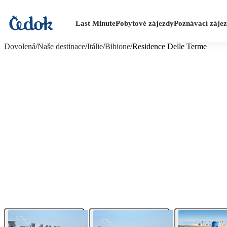
Last Minute
Pobytové zájezdy
Poznávací záje
více fotografií (8)
Dovolená
/
Naše destinace
/
Itálie
/
Bibione
/
Residence Delle Terme