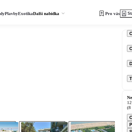
zdy
Plavby
Exotika
Další nabídka
Pro vás
St
O
D
T
Ne
12
(8
O
P
S