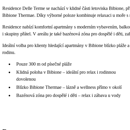
Residence Delle Terme se nachází v klidné části letoviska Bibione, př
Bibione Thermae. Díky výborné poloze kombinuje relaxaci u moře s m
Residence nabízí komfortní apartmány s moderním vybavením, balko
i skupiny přátel. V areálu je také bazénová zóna pro dospělé i děti, z
Ideální volba pro klienty hledající apartmány v Bibione blízko pláže
rodinu.
Pouze 300 m od písečné pláže
Klidná poloha v Bibione – ideální pro relax i rodinnou
dovolenou
Blízko Bibione Thermae – lázně a wellness přímo v okolí
Bazénová zóna pro dospělé i děti – relax i zábava u vody