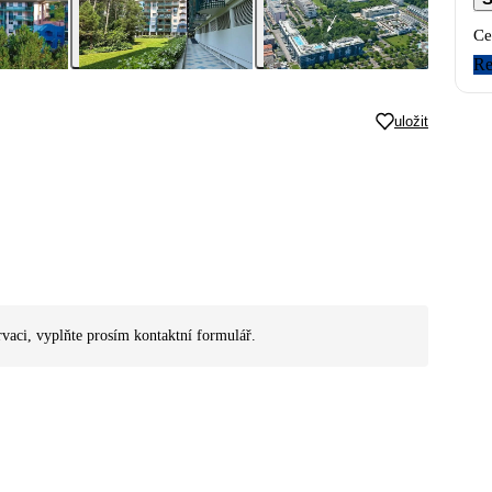
Ce
Re
uložit
rvaci, vyplňte prosím kontaktní formulář.