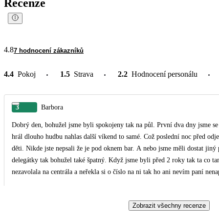
Recenze
4.8
7 hodnocení zákazníků
4.4
Pokoj
1.5
Strava
2.2
Hodnocení personálu
3
Barbora
Dobrý den, bohužel jsme byli spokojeny tak na půl. První dva dny jsme s
hrál dlouho hudbu nahlas další víkend to samé. Což poslední noc před odj
děti. Nikde jste nepsali že je pod oknem bar. A nebo jsme měli dostat jiný pokoj, kd
delegátky tak bohužel také špatný. Když jsme byli před 2 roky tak ta co t
nezavolala na centrála a neřekla si o číslo na ni tak ho ani nevím paní nena
kde najdu heslo na WiFi to teda zjistila. Ale když jsem ji psala o jeden pro
mám zavolat když neumím italsky? Ani nenapsala pak jestli jsme to vyřešili
Zobrazit všechny recenze