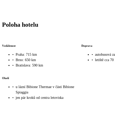
Poloha hotelu
Vzdálenost
Doprava
•
Praha: 715 km
•
autobusová z
•
Brno: 650 km
•
letiště cca 70
•
Bratislava: 590 km
Okolí
•
u lázní Bibione Thermae v části Bibione
Spiaggia
•
jen pár kroků od centra letoviska