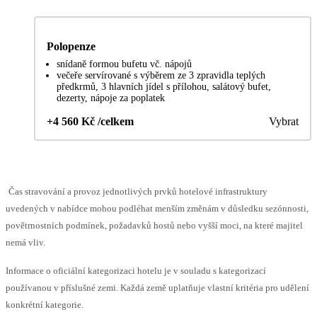
Polopenze
snídaně formou bufetu vč. nápojů
večeře servírované s výběrem ze 3 zpravidla teplých
předkrmů, 3 hlavních jídel s přílohou, salátový bufet,
dezerty, nápoje za poplatek
+4 560 Kč /celkem
Vybrat
Čas stravování a provoz jednotlivých prvků hotelové infrastruktury
uvedených v nabídce mohou podléhat menším změnám v důsledku sezónnosti,
povětrnostních podmínek, požadavků hostů nebo vyšší moci, na které majitel
nemá vliv.
Informace o oficiální kategorizaci hotelu je v souladu s kategorizací
používanou v příslušné zemi. Každá země uplatňuje vlastní kritéria pro udělení
konkrétní kategorie.