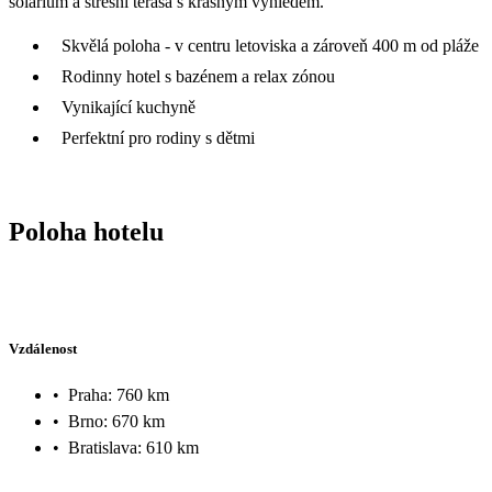
solárium a střešní terasa s krásným výhledem.
Skvělá poloha - v centru letoviska a zároveň 400 m od pláže
Rodinny hotel s bazénem a relax zónou
Vynikající kuchyně
Perfektní pro rodiny s dětmi
Poloha hotelu
Vzdálenost
•
Praha: 760 km
•
Brno: 670 km
•
Bratislava: 610 km