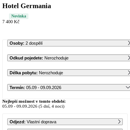
Hotel Germania
Novinka
7 400 Kč
Osoby
:
2 dospělí
Odkud pojedete
:
Nerozhoduje
Délka pobytu
:
Nerozhoduje
Termín
:
05.09 - 09.09.2026
Září 2026
Nejlepší možnost v tomto období:
05.09
-
09.09.2026
(5 dní, 4 noci)
PO
ÚT
ST
ČT
PÁ
SO
NE
Odjezd
:
Vlastní doprava
1
2
3
4
5
6