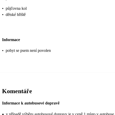
•
půjčovna kol
•
dětské hřiště
Informace
•
pobyt se psem není povolen
Komentáře
Informace k autobusové dopravě
v případě výběru autobusové dopravy je v ceně 1 místo v autobuse