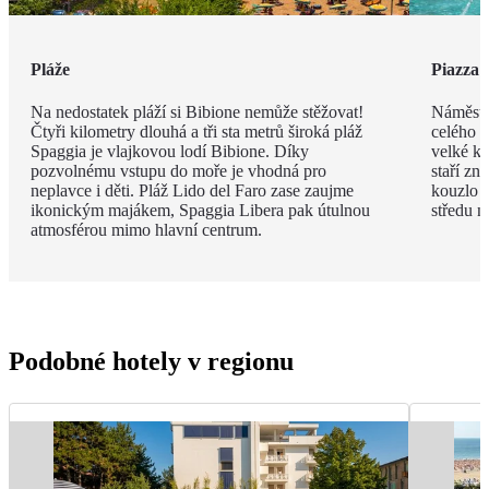
Pláže
Piazza 
Na nedostatek pláží si Bibione nemůže stěžovat!
Náměstí
Čtyři kilometry dlouhá a tři sta metrů široká pláž
celého m
Spaggia je vlajkovou lodí Bibione. Díky
velké ko
pozvolnému vstupu do moře je vhodná pro
staří zn
neplavce i děti. Pláž Lido del Faro zase zaujme
kouzlo p
ikonickým majákem, Spaggia Libera pak útulnou
středu n
atmosférou mimo hlavní centrum.
Podobné hotely v regionu