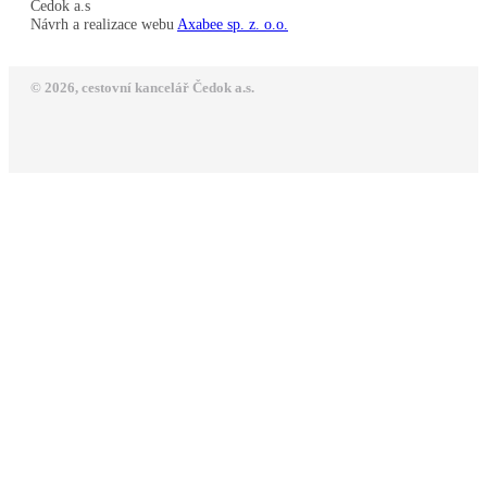
Čedok a.s
Návrh a realizace webu
Axabee sp. z. o.o.
© 2026, cestovní kancelář Čedok a.s.