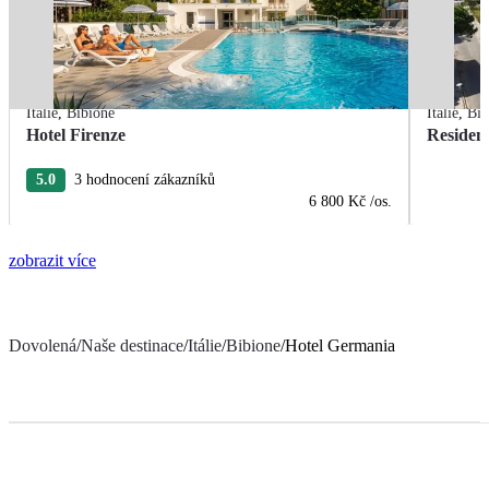
Itálie
,
Bibione
Itálie
,
Bib
Hotel Firenze
Residen
5.0
3 hodnocení zákazníků
6 800 Kč
/os.
zobrazit více
Dovolená
/
Naše destinace
/
Itálie
/
Bibione
/
Hotel Germania