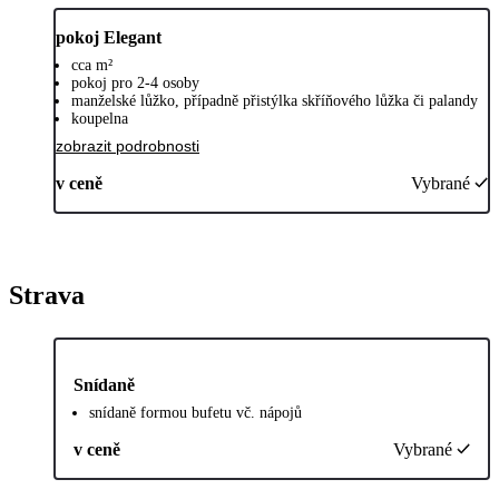
pokoj Elegant
cca m²
pokoj pro 2-4 osoby
manželské lůžko, případně přistýlka skříňového lůžka či palandy
koupelna
zobrazit podrobnosti
v ceně
Vybrané
Strava
Snídaně
snídaně formou bufetu vč. nápojů
v ceně
Vybrané