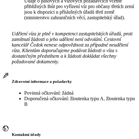
Údaje o pasových a vízových požadavcích včetně
přibližných lhůt pro vyřízení víz pro občany třetích zemí
jsou k dispozici u příslušných úřadů třetí země
(ministerstvo zahraničních věcí, zastupitelský úřad).
Udělení víza je plně v kompetenci zastupitelských úřadů, proti
zamítnutí žádosti o jeho udělení není odvolání. Cestovní
kancelář Čedok nenese odpovědnost za případné neudělení
víza. Klientům doporučujeme podávat žádosti o víza s
dostatečným předstihem a k žádosti dokládat všechny
požadované dokumenty.
Zdravotní informace a požadavky
Povinná očkování: žádná
Doporučená očkování: žloutenka typu A, žloutenka typu
B
Kontaktní úřady