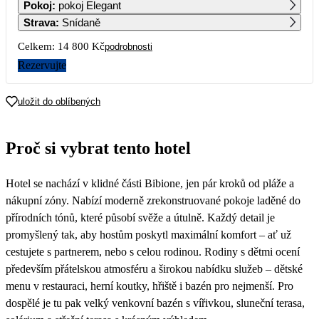
Pokoj
:
pokoj Elegant
15 440
7 400
7 400
Strava
:
Snídaně
7
8
9
10
11
12
13
Celkem:
14 800 Kč
podrobnosti
7 400
7 400
7 400
7 400
7 400
7 400
7 400
Rezervujte
14
15
16
17
18
19
20
7 400
7 400
uložit do oblíbených
21
22
23
24
25
26
27
Proč si vybrat tento hotel
28
29
30
Hotel se nachází v klidné části Bibione, jen pár kroků od pláže a
nákupní zóny. Nabízí moderně zrekonstruované pokoje laděné do
přírodních tónů, které působí svěže a útulně. Každý detail je
promyšlený tak, aby hostům poskytl maximální komfort – ať už
cestujete s partnerem, nebo s celou rodinou. Rodiny s dětmi ocení
především přátelskou atmosféru a širokou nabídku služeb – dětské
menu v restauraci, herní koutky, hřiště i bazén pro nejmenší. Pro
dospělé je tu pak velký venkovní bazén s vířivkou, sluneční terasa,