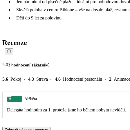
Jen pár minut od písečné pláže – ideální pro pohodovou dovo
Skvělá poloha v centru Bibione – vše na dosah: pláž, restaura
Děti do 9 let za polovinu
Recenze
5.0
3 hodnocení zákazníků
5.6
Pokoj
4.3
Strava
4.6
Hodnocení personálu
2
Animac
6
Alžběta
Delegáta hodnotím za 1, protože jsme ho během pobytu neviděli.
Zobrazit všechny recenze