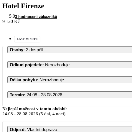
Hotel Firenze
5.0
3 hodnocení zákazníků
9 120 Kč
LAST MINUTE
Osoby
:
2 dospělí
Odkud pojedete
:
Nerozhoduje
Délka pobytu
:
Nerozhoduje
Termín
:
24.08 - 28.08.2026
Srpen 2026
Nejlepší možnost v tomto období:
24.08
-
28.08.2026
(5 dní, 4 noci)
PO
ÚT
ST
ČT
PÁ
SO
Odjezd
:
Vlastní doprava