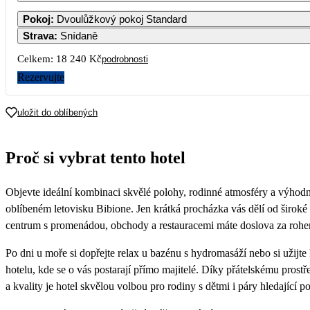
1
Pokoj
:
Dvoulůžkový pokoj Standard
Strava
:
Snídaně
3
4
5
6
7
8
Celkem:
18 240 Kč
podrobnosti
Rezervujte
10
11
12
13
14
15
uložit do oblíbených
17
18
19
20
21
22
20 020
Proč si vybrat tento hotel
24
25
26
27
28
29
9 120
9 120
9 120
9 120
9 120
9 120
Objevte ideální kombinaci skvělé polohy, rodinné atmosféry a výhodn
31
9 120
oblíbeném letovisku Bibione. Jen krátká procházka vás dělí od široké
centrum s promenádou, obchody a restauracemi máte doslova za roh
Po dni u moře si dopřejte relax u bazénu s hydromasáží nebo si užijt
hotelu, kde se o vás postarají přímo majitelé. Díky přátelskému pros
a kvality je hotel skvělou volbou pro rodiny s dětmi i páry hledající 