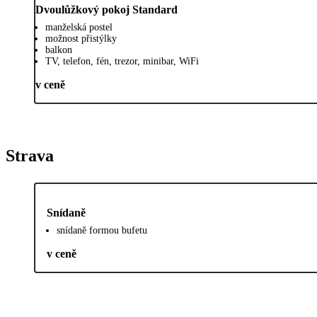
Dvoulůžkový pokoj Standard
manželská postel
možnost přistýlky
balkon
TV, telefon, fén, trezor, minibar, WiFi
v ceně
Strava
Snídaně
snídaně formou bufetu
v ceně