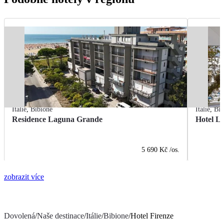
Itálie
,
Bibione
Itálie
,
Bib
Residence Laguna Grande
Hotel L
5 690 Kč
/os.
zobrazit více
Dovolená
/
Naše destinace
/
Itálie
/
Bibione
/
Hotel Firenze