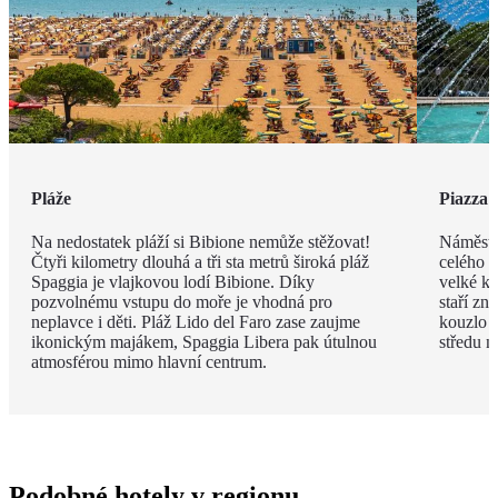
Pláže
Piazza 
Na nedostatek pláží si Bibione nemůže stěžovat!
Náměstí
Čtyři kilometry dlouhá a tři sta metrů široká pláž
celého m
Spaggia je vlajkovou lodí Bibione. Díky
velké ko
pozvolnému vstupu do moře je vhodná pro
staří zn
neplavce i děti. Pláž Lido del Faro zase zaujme
kouzlo p
ikonickým majákem, Spaggia Libera pak útulnou
středu n
atmosférou mimo hlavní centrum.
Podobné hotely v regionu