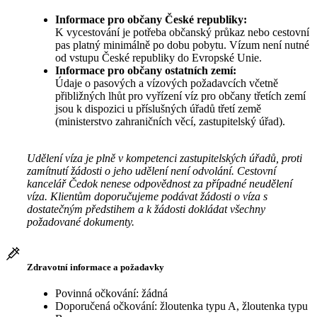
Informace pro občany České republiky:
K vycestování je potřeba občanský průkaz nebo cestovní
pas platný minimálně po dobu pobytu. Vízum není nutné
od vstupu České republiky do Evropské Unie.
Informace pro občany ostatních zemí:
Údaje o pasových a vízových požadavcích včetně
přibližných lhůt pro vyřízení víz pro občany třetích zemí
jsou k dispozici u příslušných úřadů třetí země
(ministerstvo zahraničních věcí, zastupitelský úřad).
Udělení víza je plně v kompetenci zastupitelských úřadů, proti
zamítnutí žádosti o jeho udělení není odvolání. Cestovní
kancelář Čedok nenese odpovědnost za případné neudělení
víza. Klientům doporučujeme podávat žádosti o víza s
dostatečným předstihem a k žádosti dokládat všechny
požadované dokumenty.
Zdravotní informace a požadavky
Povinná očkování: žádná
Doporučená očkování: žloutenka typu A, žloutenka typu