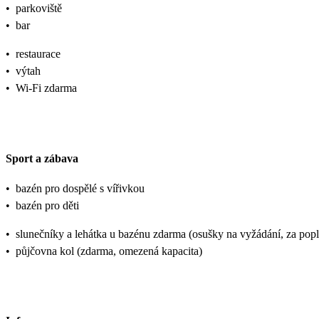
•
parkoviště
•
bar
•
restaurace
•
výtah
•
Wi-Fi zdarma
Sport a zábava
•
bazén pro dospělé s vířivkou
•
bazén pro děti
•
slunečníky a lehátka u bazénu zdarma (osušky na vyžádání, za popl
•
půjčovna kol (zdarma, omezená kapacita)