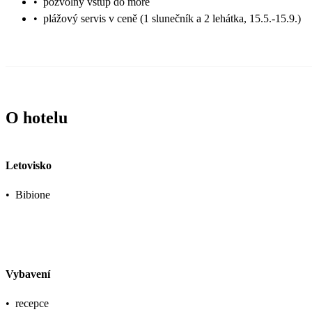
•
pozvolný vstup do moře
•
plážový servis v ceně (1 slunečník a 2 lehátka, 15.5.-15.9.)
O hotelu
Letovisko
•
Bibione
Vybavení
•
recepce