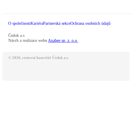
O společnosti
Kariéra
Partnerská sekce
Ochrana osobních údajů
Čedok a.s
Návrh a realizace webu
Axabee sp. z. o.o.
© 2026, cestovní kancelář Čedok a.s.