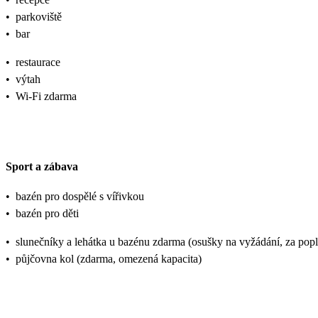
•
parkoviště
•
bar
•
restaurace
•
výtah
•
Wi-Fi zdarma
Sport a zábava
•
bazén pro dospělé s vířivkou
•
bazén pro děti
•
slunečníky a lehátka u bazénu zdarma (osušky na vyžádání, za popl
•
půjčovna kol (zdarma, omezená kapacita)