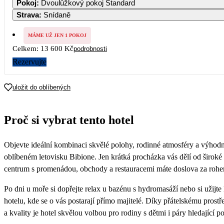
Pokoj
:
Dvoulůžkový pokoj Standard
9 120
9 120
9 120
Strava
:
Snídaně
7
8
9
10
11
12
7 360
7 360
7 360
7 360
7 360
7 360
MÁME UŽ JEN 1 POKOJ
Celkem:
13 600 Kč
podrobnosti
14
15
16
17
18
19
7 360
7 360
7 360
7 360
Rezervujte
21
22
23
24
25
26
6 800
6 800
6 800
6 800
uložit do oblíbených
28
29
30
Proč si vybrat tento hotel
Objevte ideální kombinaci skvělé polohy, rodinné atmosféry a výhodn
oblíbeném letovisku Bibione. Jen krátká procházka vás dělí od široké
centrum s promenádou, obchody a restauracemi máte doslova za roh
Po dni u moře si dopřejte relax u bazénu s hydromasáží nebo si užijt
hotelu, kde se o vás postarají přímo majitelé. Díky přátelskému pros
a kvality je hotel skvělou volbou pro rodiny s dětmi i páry hledající 