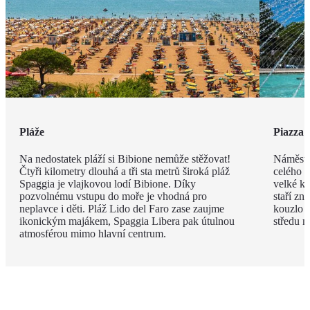
Pláže
Piazza 
Na nedostatek pláží si Bibione nemůže stěžovat!
Náměstí
Čtyři kilometry dlouhá a tři sta metrů široká pláž
celého m
Spaggia je vlajkovou lodí Bibione. Díky
velké ko
pozvolnému vstupu do moře je vhodná pro
staří zn
neplavce i děti. Pláž Lido del Faro zase zaujme
kouzlo p
ikonickým majákem, Spaggia Libera pak útulnou
středu n
atmosférou mimo hlavní centrum.