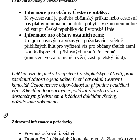
Cestovní doklady a vízové informace
Informace pro občany České republiky:
K vycestování je potřeba občanský průkaz nebo cestovní
pas platný minimálně po dobu pobytu. Vízum není nutné
od vstupu České republiky do Evropské Unie.
Informace pro občany ostatních zemí:
Údaje o pasových a vízových požadavcích včetně
přibližných lhůt pro vyřízení víz pro občany třetích zemí
jsou k dispozici u příslušných úřadů třetí země
(ministerstvo zahraničních věcí, zastupitelský úřad).
Udělení víza je plně v kompetenci zastupitelských úřadů, proti
zamítnutí žádosti o jeho udělení není odvolání. Cestovní
kancelář Čedok nenese odpovědnost za případné neudělení
víza. Klientům doporučujeme podávat žádosti o víza s
dostatečným předstihem a k žádosti dokládat všechny
požadované dokumenty.
Zdravotní informace a požadavky
Povinná očkování: žádná
Doporučená očkování: žloutenka typu A, žloutenka typu