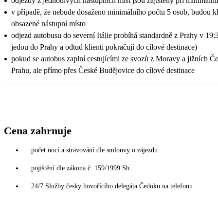
odjezdy z jednotlivých nástupních míst jsou zajištěny při minimální
v případě, že nebude dosaženo minimálního počtu 5 osob, budou klie
obsazené nástupní místo
odjezd autobusu do severní Itálie probíhá standardně z Prahy v 19
jedou do Prahy a odtud klienti pokračují do cílové destinace)
pokud se autobus zaplní cestujícími ze svozů z Moravy a jižních Č
Prahu, ale přímo přes České Budějovice do cílové destinace
Cena zahrnuje
počet nocí a stravování dle smlouvy o zájezdu
pojištění dle zákona č. 159/1999 Sb.
24/7 Služby česky hovořícího delegáta Čedoku na telefonu