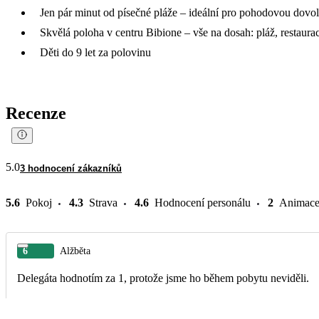
Jen pár minut od písečné pláže – ideální pro pohodovou dovo
Skvělá poloha v centru Bibione – vše na dosah: pláž, restaura
Děti do 9 let za polovinu
Recenze
5.0
3 hodnocení zákazníků
5.6
Pokoj
4.3
Strava
4.6
Hodnocení personálu
2
Animac
6
Alžběta
Delegáta hodnotím za 1, protože jsme ho během pobytu neviděli.