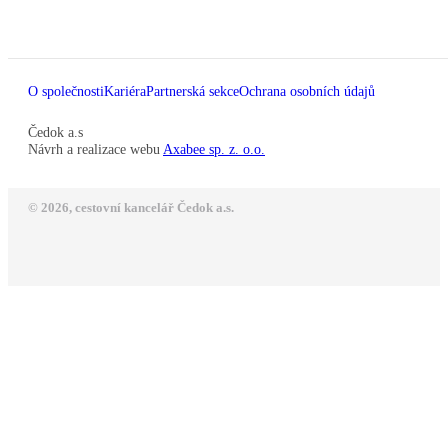
O společnosti
Kariéra
Partnerská sekce
Ochrana osobních údajů
Čedok a.s
Návrh a realizace webu
Axabee sp. z. o.o.
© 2026, cestovní kancelář Čedok a.s.