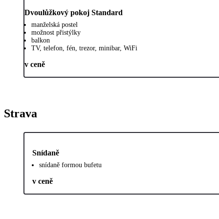
Dvoulůžkový pokoj Standard
manželská postel
možnost přistýlky
balkon
TV, telefon, fén, trezor, minibar, WiFi
v ceně
Strava
Snídaně
snídaně formou bufetu
v ceně