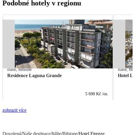
Podobné hotely v regionu
Itálie
,
Bibione
Itálie
,
Bib
Residence Laguna Grande
Hotel L
5 690 Kč
/os.
zobrazit více
Dovolená
/
Naše destinace
/
Itálie
/
Bibione
/
Hotel Firenze