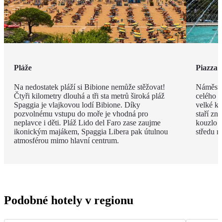
Pláže
Piazza 
Na nedostatek pláží si Bibione nemůže stěžovat!
Náměstí
Čtyři kilometry dlouhá a tři sta metrů široká pláž
celého m
Spaggia je vlajkovou lodí Bibione. Díky
velké ko
pozvolnému vstupu do moře je vhodná pro
staří zn
neplavce i děti. Pláž Lido del Faro zase zaujme
kouzlo p
ikonickým majákem, Spaggia Libera pak útulnou
středu n
atmosférou mimo hlavní centrum.
Podobné hotely v regionu