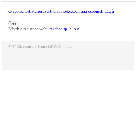
O společnosti
Kariéra
Partnerská sekce
Ochrana osobních údajů
Čedok a.s
Návrh a realizace webu
Axabee sp. z. o.o.
© 2026, cestovní kancelář Čedok a.s.