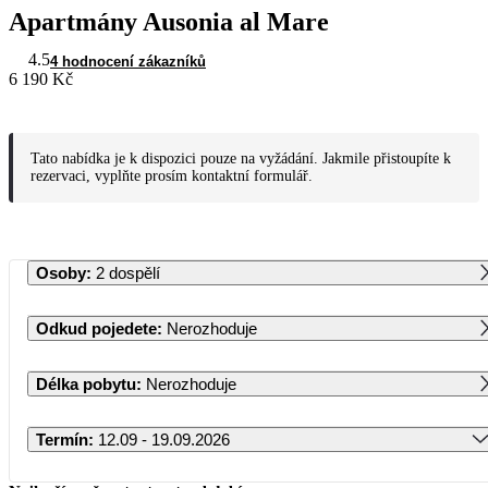
Apartmány Ausonia al Mare
4.5
4 hodnocení zákazníků
6 190 Kč
Tato nabídka je k dispozici pouze na vyžádání. Jakmile přistoupíte k
rezervaci, vyplňte prosím kontaktní formulář.
Osoby
:
2 dospělí
Odkud pojedete
:
Nerozhoduje
Délka pobytu
:
Nerozhoduje
Termín
:
12.09 - 19.09.2026
Září 2026