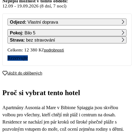
Nejlepší možnost v tomto období:
12.09
-
19.09.2026
(8 dní, 7 nocí)
PO
ÚT
ST
ČT
PÁ
SO
NE
Odjezd
:
Vlastní doprava
1
2
3
4
5
6
Pokoj
:
Bilo 5
10 480
7 990
Strava
:
bez stravování
7
8
9
10
11
12
13
Celkem:
12 380 Kč
podrobnosti
8 680
6 190
Rezervujte
14
15
16
17
18
19
20
8 780
6 190
uložit do oblíbených
21
22
23
24
25
26
27
6 190
Proč si vybrat tento hotel
28
29
30
Apartmány Ausonia al Mare v Bibione Spiaggia jsou skvělou
volbou pro všechny, kteří chtějí mít pláž i centrum na dosah.
Residence se nachází jen pár kroků od široké písečné pláže s
pozvolným vstupem do moře, což ocení zejména rodiny s dětmi.