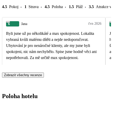
4.5
Pokoj
1
Strava
4.5
Poloha
1.5
Pláž
3.5
Atrakce v 
čvn 2026
6
Jana
Byli jsme už po několikáté a max spokojenost. Lokalita
Je
vybraná kvůli malému dítěti a nejde nedoporučovat.
ho
Ubytování je pro nenáročné klienty, ale my jsme byli
šl
spokojeni, nic nám nechybělo. Spise jsme hodně věci ani
a 
nepotřebovali. Za mě určitě max spokojenost.
au
Zobrazit všechny recenze
Poloha hotelu