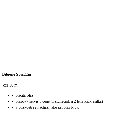
Bibione Spiaggia
cca 50 m
•
písčitá pláž
•
plážový servis v ceně (1 slunečník a 2 lehátka/křesílka)
•
v blízkosti se nachází také psí pláž Pluto