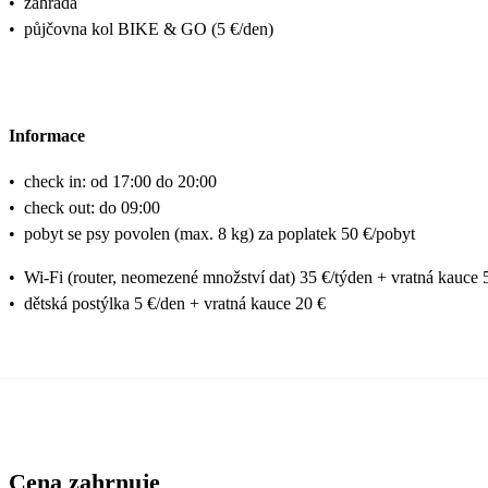
•
zahrada
•
půjčovna kol BIKE & GO (5 €/den)
Informace
•
check in: od 17:00 do 20:00
•
check out: do 09:00
•
pobyt se psy povolen (max. 8 kg) za poplatek 50 €/pobyt
•
Wi-Fi (router, neomezené množství dat) 35 €/týden + vratná kauce 
•
dětská postýlka 5 €/den + vratná kauce 20 €
Cena zahrnuje