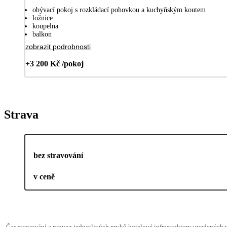
obývací pokoj s rozkládací pohovkou a kuchyňským koutem
ložnice
koupelna
balkon
zobrazit podrobnosti
+3 200 Kč /pokoj
Strava
bez stravování
v ceně
Čas stravování a provoz jednotlivých prvků hotelové infrastruktury uvedenýc