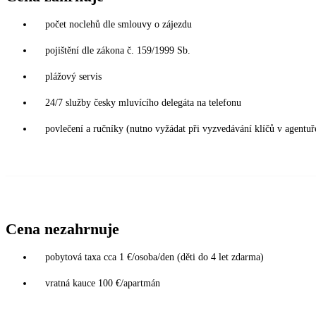
počet noclehů dle smlouvy o zájezdu
pojištění dle zákona č. 159/1999 Sb.
plážový servis
24/7 služby česky mluvícího delegáta na telefonu
povlečení a ručníky (nutno vyžádat při vyzvedávání klíčů v agentuř
Cena nezahrnuje
pobytová taxa cca 1 €/osoba/den (děti do 4 let zdarma)
vratná kauce 100 €/apartmán