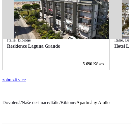
Itálie
,
Bibione
Itálie
,
Bib
Residence Laguna Grande
Hotel L
5 690 Kč
/os.
zobrazit více
Dovolená
/
Naše destinace
/
Itálie
/
Bibione
/
Apartmány Atollo