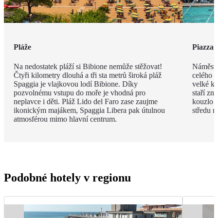
Pláže
Piazza 
Na nedostatek pláží si Bibione nemůže stěžovat!
Náměstí
Čtyři kilometry dlouhá a tři sta metrů široká pláž
celého m
Spaggia je vlajkovou lodí Bibione. Díky
velké ko
pozvolnému vstupu do moře je vhodná pro
staří zn
neplavce i děti. Pláž Lido del Faro zase zaujme
kouzlo p
ikonickým majákem, Spaggia Libera pak útulnou
středu n
atmosférou mimo hlavní centrum.
Podobné hotely v regionu