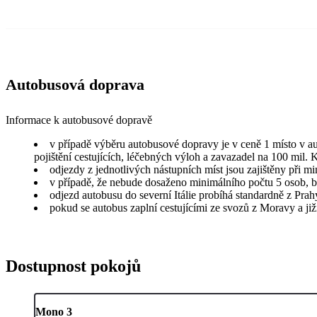
Autobusová doprava
Informace k autobusové dopravě
v případě výběru autobusové dopravy je v ceně 1 místo v au
pojištění cestujících, léčebných výloh a zavazadel na 100 mil.
odjezdy z jednotlivých nástupních míst jsou zajištěny při mi
v případě, že nebude dosaženo minimálního počtu 5 osob, bu
odjezd autobusu do severní Itálie probíhá standardně z Prah
pokud se autobus zaplní cestujícími ze svozů z Moravy a ji
Dostupnost pokojů
Mono 3