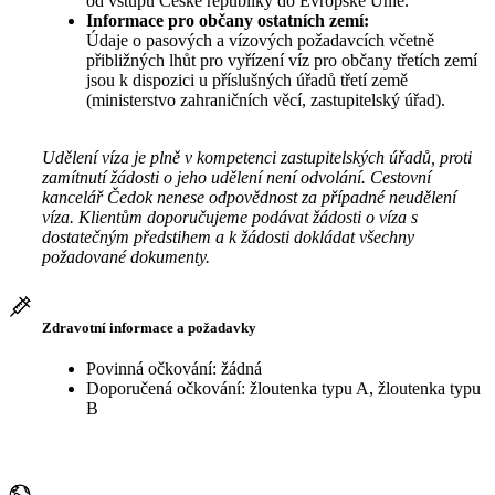
od vstupu České republiky do Evropské Unie.
Informace pro občany ostatních zemí:
Údaje o pasových a vízových požadavcích včetně
přibližných lhůt pro vyřízení víz pro občany třetích zemí
jsou k dispozici u příslušných úřadů třetí země
(ministerstvo zahraničních věcí, zastupitelský úřad).
Udělení víza je plně v kompetenci zastupitelských úřadů, proti
zamítnutí žádosti o jeho udělení není odvolání. Cestovní
kancelář Čedok nenese odpovědnost za případné neudělení
víza. Klientům doporučujeme podávat žádosti o víza s
dostatečným předstihem a k žádosti dokládat všechny
požadované dokumenty.
Zdravotní informace a požadavky
Povinná očkování: žádná
Doporučená očkování: žloutenka typu A, žloutenka typu
B