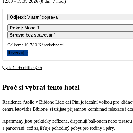
12.09
-
19.09.2026
(8 dní, 7 nocí)
PO
Odjezd
:
Vlastní doprava
Pokoj
:
Mono 3
Strava
:
bez stravování
7
Celkem:
10 780 Kč
podrobnosti
Rezervujte
14
uložit do oblíbených
21
Proč si vybrat tento hotel
28
Residence Atollo v Bibione Lido dei Pini je ideální volbou pro klidn
centra letoviska Bibione, si užijete příjemnou kombinaci relaxace i d
Apartmány jsou prakticky zařízené, disponují balkonem nebo teraso
a parkování, což zajišťuje pohodlný pobyt pro rodiny i páry.