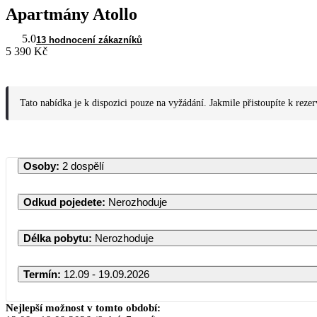
Apartmány Atollo
5.0
13 hodnocení zákazníků
5 390 Kč
Tato nabídka je k dispozici pouze na vyžádání. Jakmile přistoupíte k reze
Osoby
:
2 dospělí
Odkud pojedete
:
Nerozhoduje
Délka pobytu
:
Nerozhoduje
Termín
:
12.09 - 19.09.2026
Nejlepší možnost v tomto období: