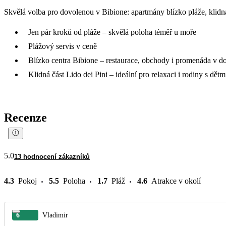
Skvělá volba pro dovolenou v Bibione: apartmány blízko pláže, klidná
Jen pár kroků od pláže – skvělá poloha téměř u moře
Plážový servis v ceně
Blízko centra Bibione – restaurace, obchody i promenáda v d
Klidná část Lido dei Pini – ideální pro relaxaci i rodiny s dětm
Recenze
5.0
13 hodnocení zákazníků
4.3
Pokoj
5.5
Poloha
1.7
Pláž
4.6
Atrakce v okolí
6
Vladimir