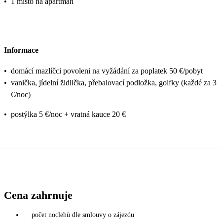
•
1 místo na apartmán
Informace
•
domácí mazlíčci povoleni na vyžádání za poplatek 50 €/pobyt
•
vanička, jídelní židlička, přebalovací podložka, golfky (každé za 3
€/noc)
•
postýlka 5 €/noc + vratná kauce 20 €
Cena zahrnuje
počet noclehů dle smlouvy o zájezdu