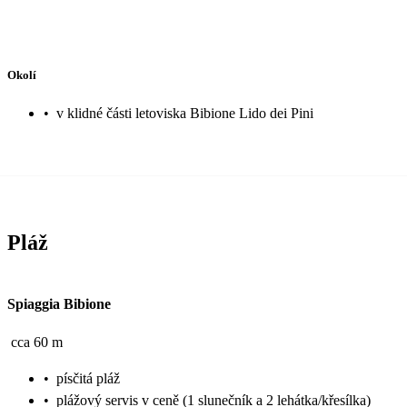
Okolí
•
v klidné části letoviska Bibione Lido dei Pini
Pláž
Spiaggia Bibione
cca 60 m
•
písčitá pláž
•
plážový servis v ceně (1 slunečník a 2 lehátka/křesílka)