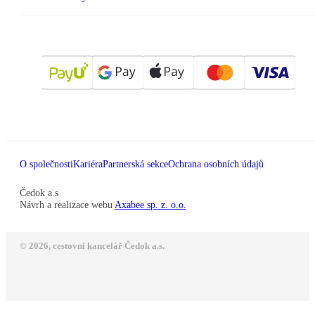
O společnosti
Kariéra
Partnerská sekce
Ochrana osobních údajů
Čedok a.s
Návrh a realizace webu
Axabee sp. z. o.o.
© 2026, cestovní kancelář Čedok a.s.