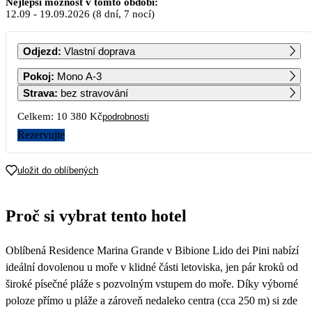
Nejlepší možnost v tomto období:
12.09
-
19.09.2026
(8 dní, 7 nocí)
PO
ÚT
ST
ČT
PÁ
SO
NE
Odjezd
:
Vlastní doprava
1
2
3
4
5
6
Pokoj
:
Mono A-3
9 180
6 690
Strava
:
bez stravování
7
8
9
10
11
12
13
Celkem:
10 380 Kč
podrobnosti
7 680
5 190
Rezervujte
14
15
16
17
18
19
20
7 780
5 190
uložit do oblíbených
21
22
23
24
25
26
27
5 190
Proč si vybrat tento hotel
28
29
30
Oblíbená Residence Marina Grande v Bibione Lido dei Pini nabízí
ideální dovolenou u moře v klidné části letoviska, jen pár kroků od
široké písečné pláže s pozvolným vstupem do moře. Díky výborné
poloze přímo u pláže a zároveň nedaleko centra (cca 250 m) si zde