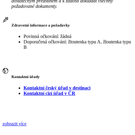
dostatečným předstihem a k žádosti dokládat všechny
požadované dokumenty.
Zdravotní informace a požadavky
Povinná očkování: žádná
Doporučená očkování: žloutenka typu A, žloutenka typu
B
Kontaktní úřady
Kontaktní český úřad v destinaci
Kontaktní cizí úřad v ČR
zobrazit více