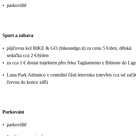
•
parkoviště
Sport a zábava
•
půjčovna kol BIKE & GO (bikeandgo.it) za cenu 5 €/den, dětská
sedačka cca 2 €/týden
•
za cca 1 € dostat trajektem přes řeku Tagliamento z Bibione do Lig
•
Luna Park Adriatico v centrální části letoviska (otevřen cca od začá
června do konce září)
Parkování
•
parkoviště