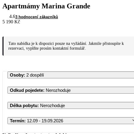
Apartmámy Marina Grande
4.6
3 hodnocení zákazníků
5 190 Kč
Tato nabídka je k dispozici pouze na vyžádání. Jakmile přistoupíte k
rezervaci, vyplňte prosím kontaktní formulář.
Osoby
:
2 dospělí
Odkud pojedete
:
Nerozhoduje
Délka pobytu
:
Nerozhoduje
Termín
:
12.09 - 19.09.2026
Září 2026