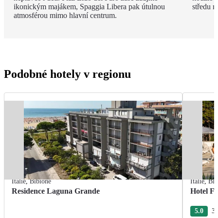
ikonickým majákem, Spaggia Libera pak útulnou
středu n
atmosférou mimo hlavní centrum.
Podobné hotely v regionu
Itálie
,
Bibione
Itálie
,
Bib
Residence Laguna Grande
Hotel Fi
5.0
3 