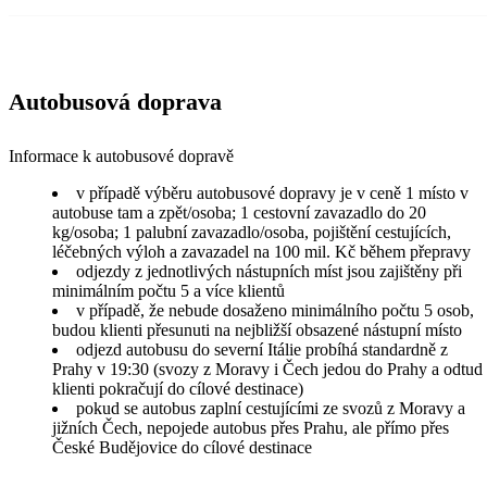
Autobusová doprava
Informace k autobusové dopravě
v případě výběru autobusové dopravy je v ceně 1 místo v
autobuse tam a zpět/osoba; 1 cestovní zavazadlo do 20
kg/osoba; 1 palubní zavazadlo/osoba, pojištění cestujících,
léčebných výloh a zavazadel na 100 mil. Kč během přepravy
odjezdy z jednotlivých nástupních míst jsou zajištěny při
minimálním počtu 5 a více klientů
v případě, že nebude dosaženo minimálního počtu 5 osob,
budou klienti přesunuti na nejbližší obsazené nástupní místo
odjezd autobusu do severní Itálie probíhá standardně z
Prahy v 19:30 (svozy z Moravy i Čech jedou do Prahy a odtud
klienti pokračují do cílové destinace)
pokud se autobus zaplní cestujícími ze svozů z Moravy a
jižních Čech, nepojede autobus přes Prahu, ale přímo přes
České Budějovice do cílové destinace