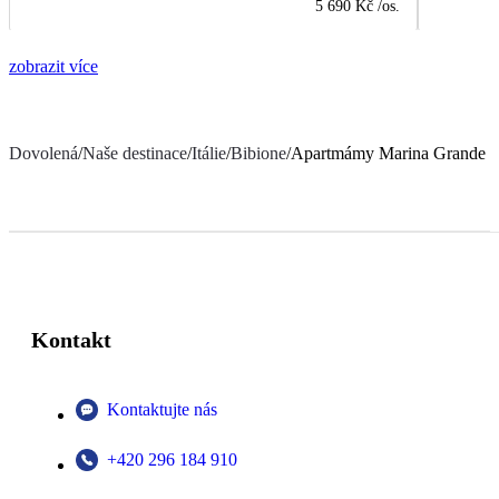
5 690 Kč
/os.
zobrazit více
Dovolená
/
Naše destinace
/
Itálie
/
Bibione
/
Apartmámy Marina Grande
Kontakt
Kontaktujte nás
+420 296 184 910