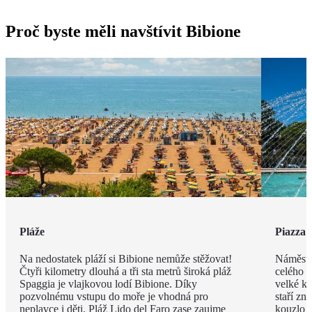
Proč byste měli navštívit Bibione
Pláže
Piazza 
Na nedostatek pláží si Bibione nemůže stěžovat!
Náměstí
Čtyři kilometry dlouhá a tři sta metrů široká pláž
celého m
Spaggia je vlajkovou lodí Bibione. Díky
velké ko
pozvolnému vstupu do moře je vhodná pro
staří zn
neplavce i děti. Pláž Lido del Faro zase zaujme
kouzlo p