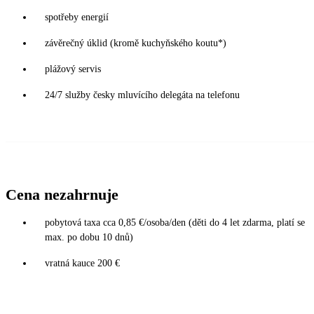
spotřeby energií
závěrečný úklid (kromě kuchyňského koutu*)
plážový servis
24/7 služby česky mluvícího delegáta na telefonu
Cena nezahrnuje
pobytová taxa cca 0,85 €/osoba/den (děti do 4 let zdarma, platí se
max. po dobu 10 dnů)
vratná kauce 200 €