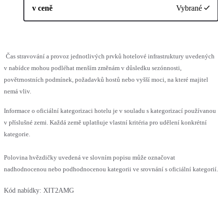
v ceně
Vybrané
Čas stravování a provoz jednotlivých prvků hotelové infrastruktury uvedených
v nabídce mohou podléhat menším změnám v důsledku sezónnosti,
povětrnostních podmínek, požadavků hostů nebo vyšší moci, na které majitel
nemá vliv.
Informace o oficiální kategorizaci hotelu je v souladu s kategorizací používanou
v příslušné zemi. Každá země uplatňuje vlastní kritéria pro udělení konkrétní
kategorie.
Polovina hvězdičky uvedená ve slovním popisu může označovat
nadhodnocenou nebo podhodnocenou kategorii ve srovnání s oficiální kategorií.
Kód nabídky:
XIT2AMG