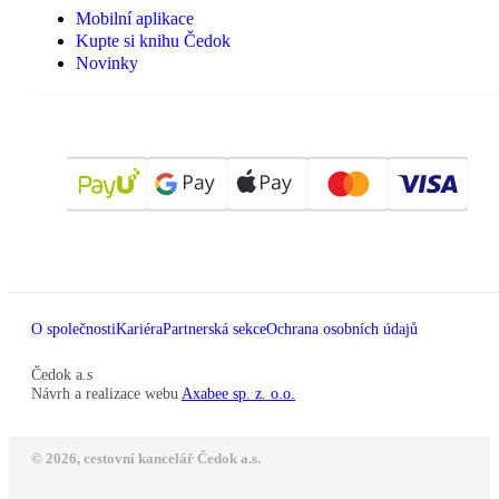
Mobilní aplikace
Kupte si knihu Čedok
Novinky
O společnosti
Kariéra
Partnerská sekce
Ochrana osobních údajů
Čedok a.s
Návrh a realizace webu
Axabee sp. z. o.o.
© 2026, cestovní kancelář Čedok a.s.