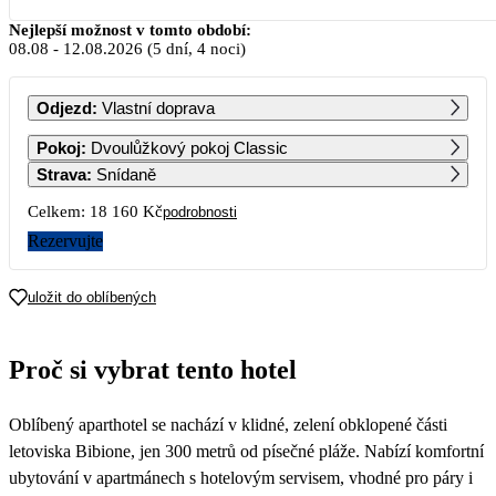
Srpen 2026
Nejlepší možnost v tomto období:
08.08
-
12.08.2026
(5 dní, 4 noci)
PO
ÚT
ST
ČT
PÁ
SO
NE
Odjezd
:
Vlastní doprava
1
2
Pokoj
:
Dvoulůžkový pokoj Classic
Strava
:
Snídaně
3
4
5
6
7
8
9
Celkem:
18 160 Kč
podrobnosti
9 080
9 080
Rezervujte
10
11
12
13
14
15
16
9 080
uložit do oblíbených
17
18
19
20
21
22
23
9 000
Proč si vybrat tento hotel
24
25
26
27
28
29
30
9 000
9 000
15 440
7 400
7 400
Oblíbený aparthotel se nachází v klidné, zelení obklopené části
31
7 400
letoviska Bibione, jen 300 metrů od písečné pláže. Nabízí komfortní
ubytování v apartmánech s hotelovým servisem, vhodné pro páry i