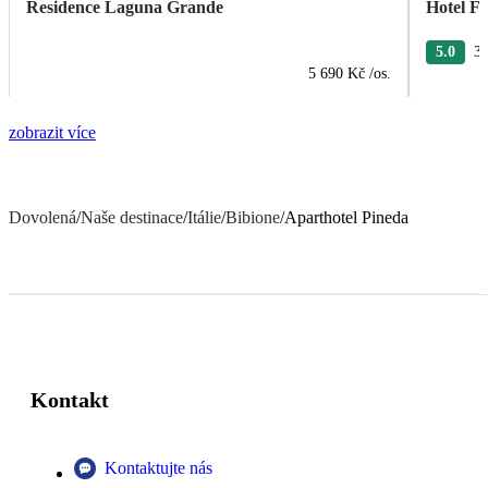
Residence Laguna Grande
Hotel Fi
5.0
3 
5 690 Kč
/os.
zobrazit více
Dovolená
/
Naše destinace
/
Itálie
/
Bibione
/
Aparthotel Pineda
Kontakt
Kontaktujte nás