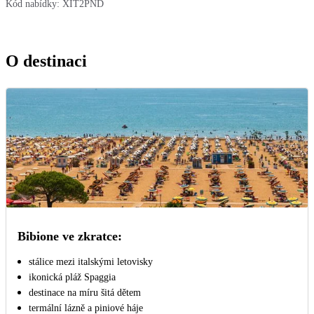
Kód nabídky:
XIT2PND
O destinaci
Bibione ve zkratce:
stálice mezi italskými letovisky
ikonická pláž Spaggia
destinace na míru šitá dětem
termální lázně a piniové háje