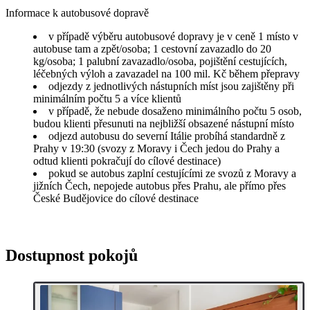
Informace k autobusové dopravě
v případě výběru autobusové dopravy je v ceně 1 místo v
autobuse tam a zpět/osoba; 1 cestovní zavazadlo do 20
kg/osoba; 1 palubní zavazadlo/osoba, pojištění cestujících,
léčebných výloh a zavazadel na 100 mil. Kč během přepravy
odjezdy z jednotlivých nástupních míst jsou zajištěny při
minimálním počtu 5 a více klientů
v případě, že nebude dosaženo minimálního počtu 5 osob,
budou klienti přesunuti na nejbližší obsazené nástupní místo
odjezd autobusu do severní Itálie probíhá standardně z
Prahy v 19:30 (svozy z Moravy i Čech jedou do Prahy a
odtud klienti pokračují do cílové destinace)
pokud se autobus zaplní cestujícími ze svozů z Moravy a
jižních Čech, nepojede autobus přes Prahu, ale přímo přes
České Budějovice do cílové destinace
Dostupnost pokojů