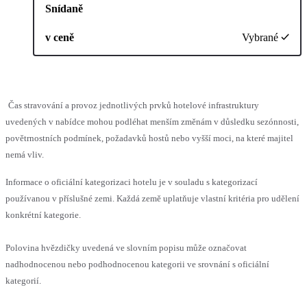
Snídaně
v ceně
Vybrané
Čas stravování a provoz jednotlivých prvků hotelové infrastruktury
uvedených v nabídce mohou podléhat menším změnám v důsledku sezónnosti,
povětrnostních podmínek, požadavků hostů nebo vyšší moci, na které majitel
nemá vliv.
Informace o oficiální kategorizaci hotelu je v souladu s kategorizací
používanou v příslušné zemi. Každá země uplatňuje vlastní kritéria pro udělení
konkrétní kategorie.
Polovina hvězdičky uvedená ve slovním popisu může označovat
nadhodnocenou nebo podhodnocenou kategorii ve srovnání s oficiální
kategorií.