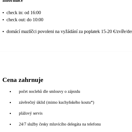
Informace
•
check in: od 16:00
•
check out: do 10:00
•
domácí mazlíčci povoleni na vyžádání za poplatek 15-20 €/zvíře/de
Cena zahrnuje
počet noclehů dle smlouvy o zájezdu
závěrečný úklid (mimo kuchyňského koutu*)
plážový servis
24/7 služby česky mluvícího delegáta na telefonu