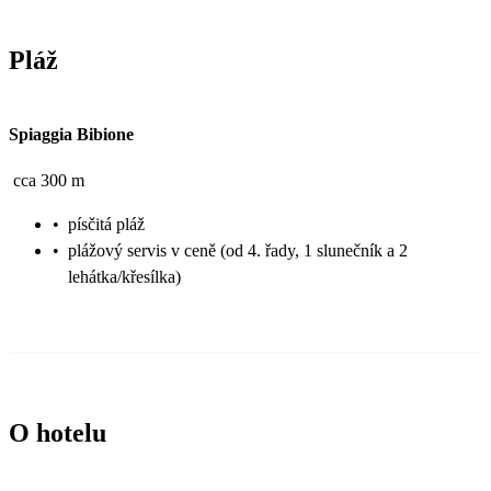
Pláž
Spiaggia Bibione
cca 300 m
•
písčitá pláž
•
plážový servis v ceně (od 4. řady, 1 slunečník a 2
lehátka/křesílka)
O hotelu