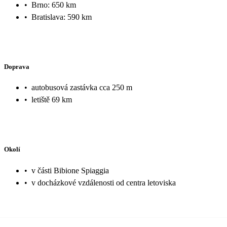
•
Brno: 650 km
•
Bratislava: 590 km
Doprava
•
autobusová zastávka cca 250 m
•
letiště 69 km
Okolí
•
v části Bibione Spiaggia
•
v docházkové vzdálenosti od centra letoviska