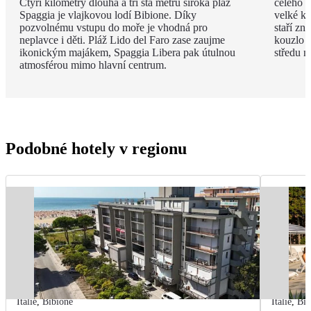
Čtyři kilometry dlouhá a tři sta metrů široká pláž
celého m
Spaggia je vlajkovou lodí Bibione. Díky
velké ko
pozvolnému vstupu do moře je vhodná pro
staří zn
neplavce i děti. Pláž Lido del Faro zase zaujme
kouzlo p
ikonickým majákem, Spaggia Libera pak útulnou
středu n
atmosférou mimo hlavní centrum.
Podobné hotely v regionu
Itálie
,
Bibione
Itálie
,
Bib