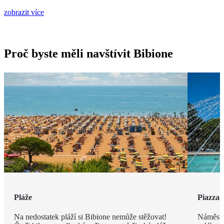
zobrazit více
Proč byste měli navštívit Bibione
Pláže
Piazza 
Na nedostatek pláží si Bibione nemůže stěžovat!
Náměstí